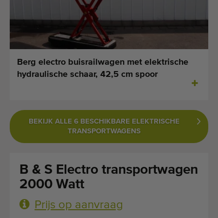
Laatst toegevoegde machines
E-mail Alerts
Machines
Berg electro buisrailwagen met elektrische
hydraulische schaar, 42,5 cm spoor
Merken
Over ons
BEKIJK ALLE 6 BESCHIKBARE ELEKTRISCHE
Veelgestelde vragen
TRANSPORTWAGENS
Werken bij
B & S Electro transportwagen
Contact
2000 Watt
Blog
Prijs op aanvraag