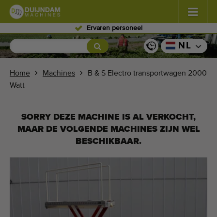
Ervaren personeel
Bloemen en planten
(587)
NL
Vollegrondgroenten
(570)
Home
Machines
B & S Electro transportwagen 2000
Watt
Glastuinbouw groenten
(350)
Fruitteelt
(336)
SORRY DEZE MACHINE IS AL VERKOCHT,
MAAR DE VOLGENDE MACHINES ZIJN WEL
Transportbanden
(441)
BESCHIKBAAR.
Verkoop uw machine!
Zoek per soort
Laatst bekeken machines