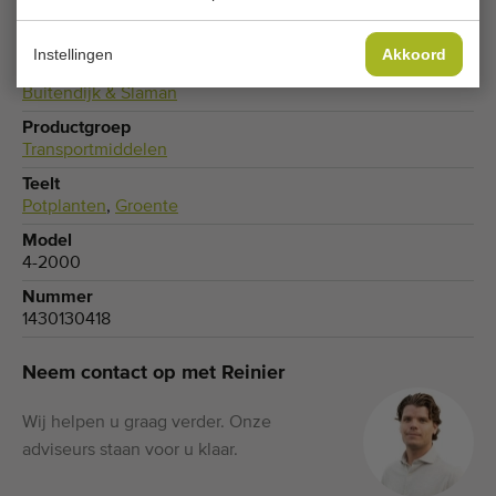
Type
Elektrische transportwagens
Instellingen
Akkoord
Merk
Buitendijk & Slaman
Productgroep
Transportmiddelen
Teelt
Potplanten
,
Groente
Model
4-2000
Nummer
1430130418
Neem contact op met Reinier
Wij helpen u graag verder. Onze
adviseurs staan voor u klaar.