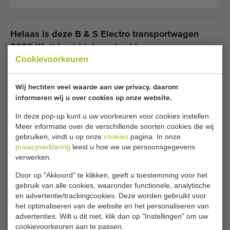
Helaas is deze B & S Electro transportwagen
2000 Watt inmiddels verkocht.
Cookievoorkeuren
Wilt u op de hoogte gehouden worden wanneer er een
vergelijkbare Elektrische transportwagens beschikbaar
Wij hechten veel waarde aan uw privacy, daarom
komt? Vul hier uw gegevens in.
informeren wij u over cookies op onze website.
In deze pop-up kunt u uw voorkeuren voor cookies instellen.
Meer informatie over de verschillende soorten cookies die wij
Je huidige cookie-instellingen blokkeren dit
gebruiken, vindt u op onze
cookies
pagina. In onze
onderdeel. Pas je cookie-instellingen aan om
privacyverklaring
leest u hoe we uw persoonsgegevens
toegang te krijgen tot dit onderdeel.
verwerken.
Door op "Akkoord" te klikken, geeft u toestemming voor het
COOKIE-INSTELLINGEN WIJZIGEN
gebruik van alle cookies, waaronder functionele, analytische
en advertentie/trackingcookies. Deze worden gebruikt voor
het optimaliseren van de website en het personaliseren van
advertenties. Wilt u dit niet, klik dan op "Instellingen" om uw
cookievoorkeuren aan te passen.