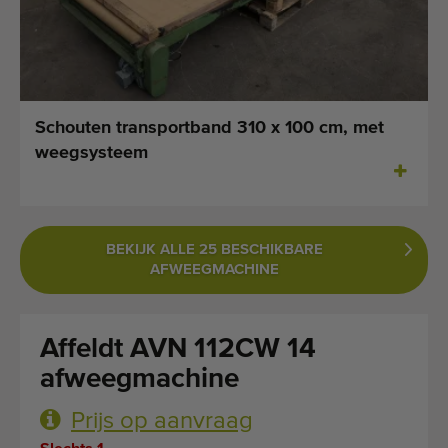
Laatst toegevoegde machines
E-mail Alerts
Machines
Schouten transportband 310 x 100 cm, met
weegsysteem
Merken
Over ons
BEKIJK ALLE 25 BESCHIKBARE
Veelgestelde vragen
AFWEEGMACHINE
Werken bij
Affeldt AVN 112CW 14
Contact
afweegmachine
Blog
Prijs op aanvraag