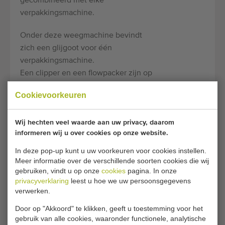
gecombineerd met elke
verpakkingsmachine.
Onder deze weegmachine bevindt
zich een glijgoot voor één
verpakkingsmachine.
Een clipper en een flowpacker zijn op
een rails geplaatst om te wisselen
Cookievoorkeuren
tussen netten en flowpack.
De weger heeft met de volgende
Wij hechten veel waarde aan uw privacy, daarom
informeren wij u over cookies op onze website.
twee verpakkingsmachines gewerkt.
Deze zijn ook beschikbaar.
In deze pop-up kunt u uw voorkeuren voor cookies instellen.
Meer informatie over de verschillende soorten cookies die wij
Affeldt 929 clipper met wijnglas
gebruiken, vindt u op onze
cookies
pagina. In onze
privacyverklaring
leest u hoe we uw persoonsgegevens
etiket, bouwjaar 2003
verwerken.
Ilapack VT 1000 S verticale
flowpackmachine, voor
Door op "Akkoord" te klikken, geeft u toestemming voor het
gebruik van alle cookies, waaronder functionele, analytische
transparante folie, bouwjaar 2002