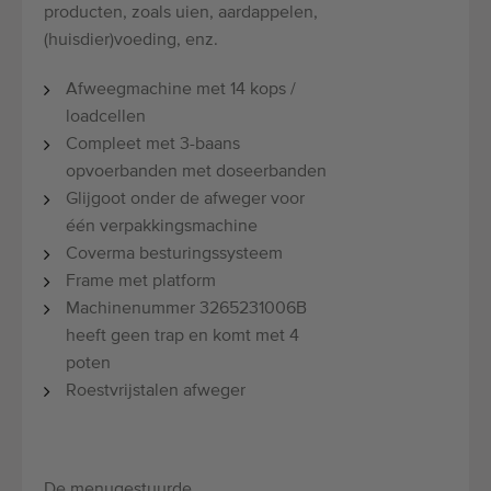
producten, zoals uien, aardappelen,
(huisdier)voeding, enz.
Afweegmachine met 14 kops /
loadcellen
Compleet met 3-baans
opvoerbanden met doseerbanden
Glijgoot onder de afweger voor
één verpakkingsmachine
Coverma besturingssysteem
Frame met platform
Machinenummer 3265231006B
heeft geen trap en komt met 4
poten
Roestvrijstalen afweger
De menugestuurde