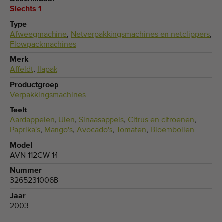
Slechts 1
Type
Afweegmachine
,
Netverpakkingsmachines en netclippers
,
Flowpackmachines
Merk
Affeldt
,
Ilapak
Productgroep
Verpakkingsmachines
Teelt
Aardappelen
,
Uien
,
Sinaasappels
,
Citrus en citroenen
,
Paprika's
,
Mango's
,
Avocado's
,
Tomaten
,
Bloembollen
Model
AVN 112CW 14
Nummer
3265231006B
Jaar
2003