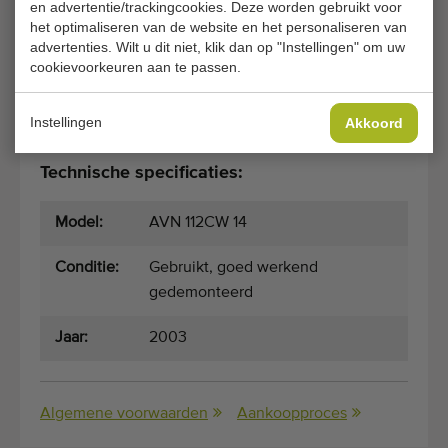
en advertentie/trackingcookies. Deze worden gebruikt voor
het optimaliseren van de website en het personaliseren van
Optioneel:
advertenties. Wilt u dit niet, klik dan op "Instellingen" om uw
cookievoorkeuren aan te passen.
Draaitafel
Opvoervoerband
Instellingen
Akkoord
Buislader voor de netten
Technische specificaties:
Model:
AVN 112CW 14
Conditie:
Gebruikt, goed werkend
gedemonteerd
Jaar:
2003
Algemene voorwaarden
Aankoopproces