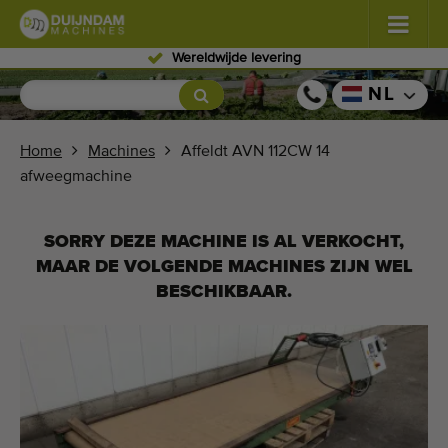
Wereldwijde levering
Bloemen en planten
(584)
NL
Vollegrondgroenten
(570)
Home
Machines
Affeldt AVN 112CW 14
afweegmachine
Glastuinbouw groenten
(347)
Fruitteelt
(333)
SORRY DEZE MACHINE IS AL VERKOCHT,
MAAR DE VOLGENDE MACHINES ZIJN WEL
Transportbanden
(443)
BESCHIKBAAR.
Verkoop uw machine!
Zoek per soort
Laatst bekeken machines