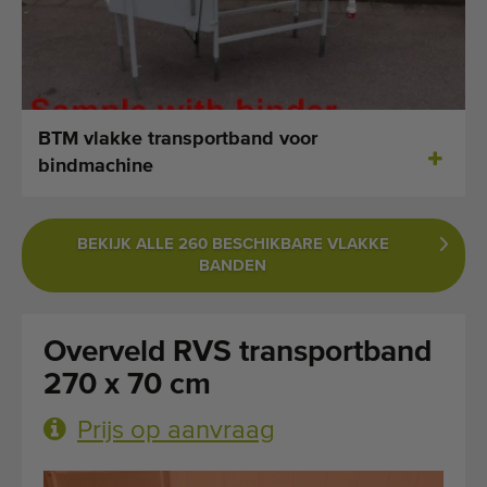
Laatst toegevoegde machines
E-mail Alerts
Machines
BTM vlakke transportband voor
bindmachine
Merken
Over ons
BEKIJK ALLE 260 BESCHIKBARE VLAKKE
BANDEN
Veelgestelde vragen
Werken bij
Overveld RVS transportband
Contact
270 x 70 cm
Prijs op aanvraag
Blog