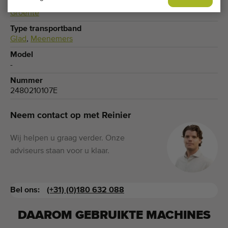
Teelt
Groente
Type transportband
Glad
,
Meenemers
Model
-
Nummer
2480210107E
Neem contact op met Reinier
Wij helpen u graag verder. Onze
adviseurs staan voor u klaar.
Bel ons:
(+31) (0)180 632 088
DAAROM GEBRUIKTE MACHINES