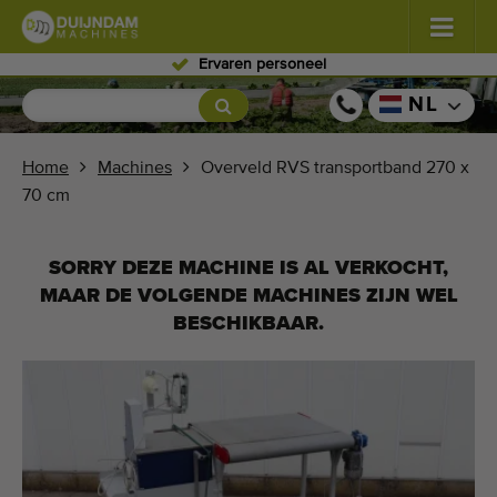
Ervaren personeel
Bloemen en planten
(580)
NL
Vollegrondgroenten
(567)
Home
Machines
Overveld RVS transportband 270 x
70 cm
Glastuinbouw groenten
(347)
Fruitteelt
(333)
SORRY DEZE MACHINE IS AL VERKOCHT,
MAAR DE VOLGENDE MACHINES ZIJN WEL
Transportbanden
(441)
BESCHIKBAAR.
Verkoop uw machine!
Zoek per soort
Laatst bekeken machines