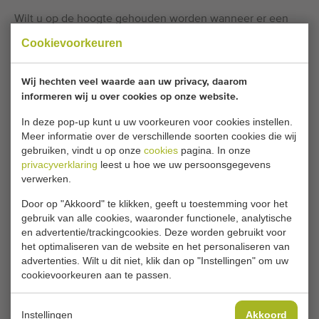
Wilt u op de hoogte gehouden worden wanneer er een
vergelijkbare Vlakke banden beschikbaar komt? Vul hier
Cookievoorkeuren
uw gegevens in.
Wij hechten veel waarde aan uw privacy, daarom
informeren wij u over cookies op onze website.
Je huidige cookie-instellingen blokkeren dit
onderdeel. Pas je cookie-instellingen aan om
In deze pop-up kunt u uw voorkeuren voor cookies instellen.
Meer informatie over de verschillende soorten cookies die wij
toegang te krijgen tot dit onderdeel.
gebruiken, vindt u op onze
cookies
pagina. In onze
privacyverklaring
leest u hoe we uw persoonsgegevens
COOKIE-INSTELLINGEN WIJZIGEN
verwerken.
Door op "Akkoord" te klikken, geeft u toestemming voor het
gebruik van alle cookies, waaronder functionele, analytische
en advertentie/trackingcookies. Deze worden gebruikt voor
het optimaliseren van de website en het personaliseren van
Type
advertenties. Wilt u dit niet, klik dan op "Instellingen" om uw
Vlakke banden
cookievoorkeuren aan te passen.
Merk
Overveld
Instellingen
Akkoord