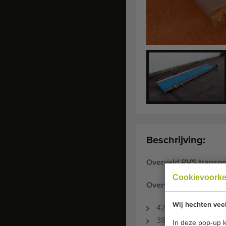
Beschrijving:
Overveld RVS transp
Cookievoork
Overveld
RVS transp
Wij hechten vee
420 x 70 cm
380 Volt
In deze pop-up k