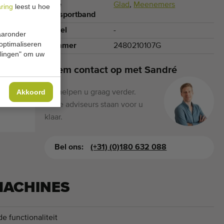
Type
Glad
,
Meenemers
aring
leest u hoe
transportband
Model
-
waaronder
 optimaliseren
Nummer
2480210107G
ellingen" om uw
Neem contact op met Sandré
Akkoord
Wij helpen u graag verder.
Onze adviseurs staan voor u
klaar.
Bel ons:
(+31) (0)180 632 088
MACHINES
e functionaliteit