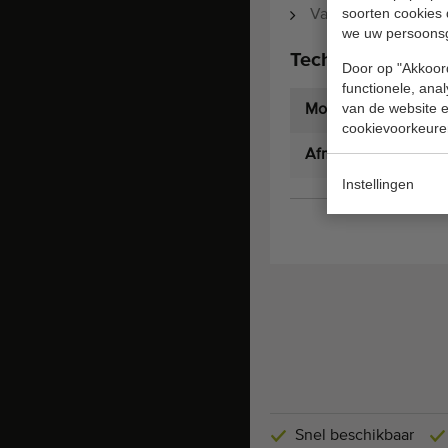
soorten cookies 
Vaste snelheid, cir
we uw persoons
Technische specif
Door op "Akkoord
functionele, ana
van de website en
Model:
cookievoorkeure
Afmetingen
Instellingen
Snel beschikbaar