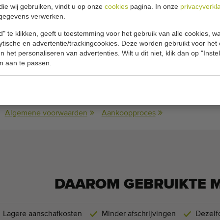
die wij gebruiken, vindt u op onze
cookies
pagina. In onze
privacyverkl
ca 23,4 meter/min
gegevens verwerken.
icaties:
" te klikken, geeft u toestemming voor het gebruik van alle cookies, 
lytische en advertentie/trackingcookies. Deze worden gebruikt voor het
 het personaliseren van advertenties. Wilt u dit niet, klik dan op "Inst
-
n aan te passen.
420 cm x 70 cm
(Lengte x Breedte)
Algemene voorwaarden
Aankoopproces
DAAROM GEBRUIKTE 
Lagere aanschafkosten
Minder afschrijvingen
Dezelfd