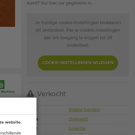
komt? Vul hier uw gegevens in.
Je huidige cookie-instellingen blokkeren
dit onderdeel. Pas je cookie-instellingen
aan om toegang te krijgen tot dit
onderdeel.
COOKIE-INSTELLINGEN WIJZIGEN
Verkocht
Type
Vlakke banden
Merk
Overveld
ze website.
Teelt
Groente
rschillende