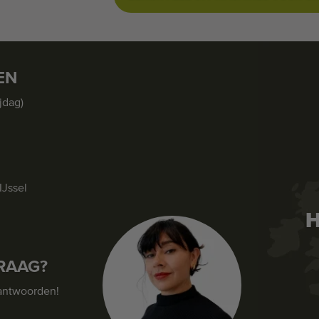
EN
jdag)
IJssel
H
RAAG?
antwoorden!