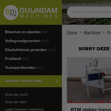
Bloemen en planten
(587)
Home
Machines
Ov
Vollegrondgroenten
(570)
SORRY DEZE 
Glastuinbouw groenten
(350)
Fruitteelt
(336)
Transportbanden
(441)
VERKOOP UW MACHINE!
Zoek per soort
Zoek per teelt
BTM vlakke trans
Laatst bekeken machines