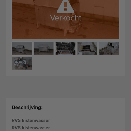
Kwalitatieve machines
Ervaren personeel
Verkocht
Wereldwijde levering
Sinds 1977
Beschrijving:
RVS kistenwasser
RVS kistenwasser