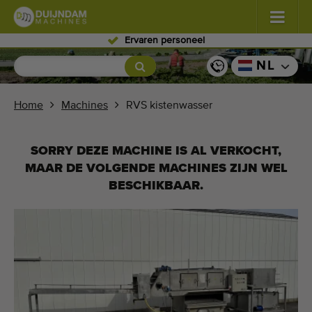
Ervaren personeel
Bloemen en planten
(587)
NL
Vollegrondgroenten
(570)
Home
Machines
RVS kistenwasser
Glastuinbouw groenten
(350)
SORRY DEZE MACHINE IS AL VERKOCHT,
Fruitteelt
(336)
MAAR DE VOLGENDE MACHINES ZIJN WEL
BESCHIKBAAR.
Transportbanden
(441)
Verkoop uw machine!
Zoek per soort
Laatst bekeken machines