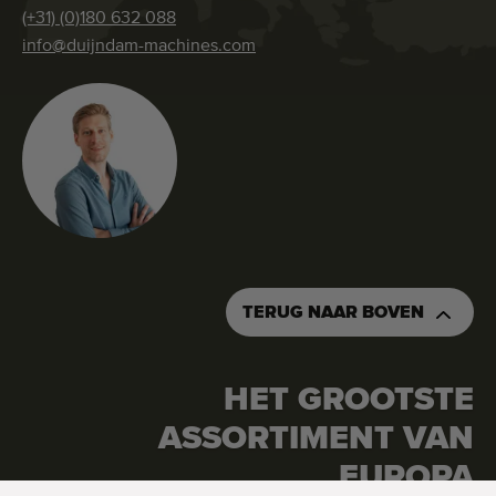
(+31) (0)180 632 088
info@duijndam-machines.com
TERUG NAAR BOVEN
HET GROOTSTE
ASSORTIMENT VAN
VRAAG OFFERTE AAN
BESTEL DEZE MACHINE
EUROPA