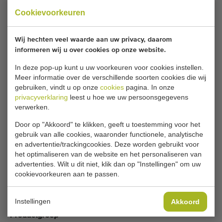
verkocht.
Cookievoorkeuren
Wilt u op de hoogte gehouden worden wanneer er een
Wij hechten veel waarde aan uw privacy, daarom
vergelijkbare Krattenwasser en traywasmachines
informeren wij u over cookies op onze website.
beschikbaar komt? Vul hier uw gegevens in.
In deze pop-up kunt u uw voorkeuren voor cookies instellen.
Meer informatie over de verschillende soorten cookies die wij
Je huidige cookie-instellingen blokkeren dit
gebruiken, vindt u op onze
cookies
pagina. In onze
privacyverklaring
leest u hoe we uw persoonsgegevens
onderdeel. Pas je cookie-instellingen aan om
verwerken.
toegang te krijgen tot dit onderdeel.
Door op "Akkoord" te klikken, geeft u toestemming voor het
gebruik van alle cookies, waaronder functionele, analytische
COOKIE-INSTELLINGEN WIJZIGEN
en advertentie/trackingcookies. Deze worden gebruikt voor
het optimaliseren van de website en het personaliseren van
advertenties. Wilt u dit niet, klik dan op "Instellingen" om uw
cookievoorkeuren aan te passen.
Type
Krattenwasser en traywasmachines
Instellingen
Akkoord
Productgroep