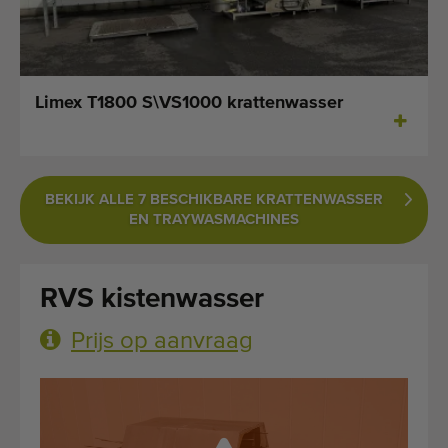
Laatst toegevoegde machines
E-mail Alerts
Limex T1800 S\VS1000 krattenwasser
Machines
Merken
BEKIJK ALLE 7 BESCHIKBARE KRATTENWASSER
Over ons
EN TRAYWASMACHINES
Veelgestelde vragen
RVS kistenwasser
Werken bij
Prijs op aanvraag
Contact
Blog