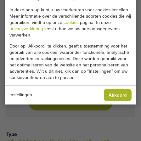
Helaas is deze Hortus / Hortech
In deze pop-up kunt u uw voorkeuren voor cookies instellen.
folieplantmachine voor perskluiten inmiddels
Meer informatie over de verschillende soorten cookies die wij
verkocht.
gebruiken, vindt u op onze
cookies
pagina. In onze
privacyverklaring
leest u hoe we uw persoonsgegevens
Wilt u op de hoogte gehouden worden wanneer er een
verwerken.
vergelijkbare Folieplantmachine beschikbaar komt? Vul
Door op "Akkoord" te klikken, geeft u toestemming voor het
hier uw gegevens in.
gebruik van alle cookies, waaronder functionele, analytische
en advertentie/trackingcookies. Deze worden gebruikt voor
het optimaliseren van de website en het personaliseren van
Je huidige cookie-instellingen blokkeren dit
advertenties. Wilt u dit niet, klik dan op "Instellingen" om uw
onderdeel. Pas je cookie-instellingen aan om
cookievoorkeuren aan te passen.
toegang te krijgen tot dit onderdeel.
Instellingen
Akkoord
COOKIE-INSTELLINGEN WIJZIGEN
Type
Folieplantmachine
,
Plantmachines
,
Folieleggers
,