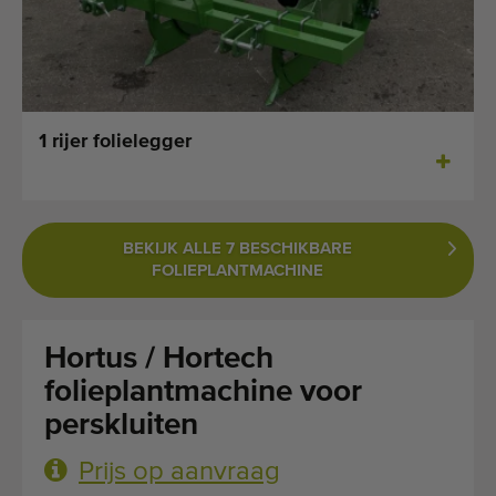
Laatst toegevoegde machines
E-mail Alerts
Machines
1 rijer folielegger
Merken
Over ons
BEKIJK ALLE 7 BESCHIKBARE
FOLIEPLANTMACHINE
Veelgestelde vragen
Werken bij
Hortus / Hortech
Contact
folieplantmachine voor
perskluiten
Blog
Prijs op aanvraag