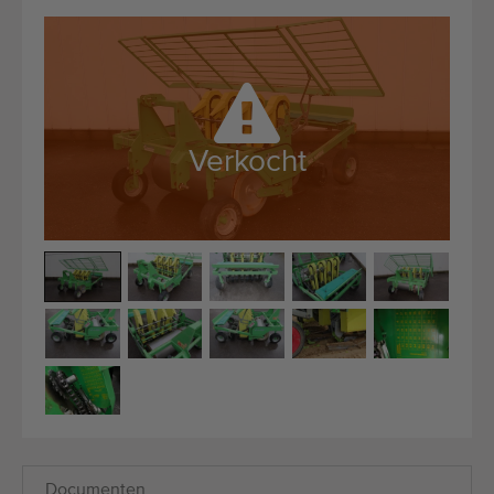
Kwalitatieve machines
Ervaren personeel
Wereldwijde levering
Sinds 1977
Verkocht
Documenten