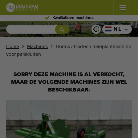
Ervaren personeel
Bloemen en planten
(587)
NL
Vollegrondgroenten
(570)
Home
Machines
Hortus / Hortech folieplantmachine
voor perskluiten
Glastuinbouw groenten
(350)
Fruitteelt
(336)
SORRY DEZE MACHINE IS AL VERKOCHT,
MAAR DE VOLGENDE MACHINES ZIJN WEL
Transportbanden
(441)
BESCHIKBAAR.
Verkoop uw machine!
Zoek per soort
Laatst bekeken machines