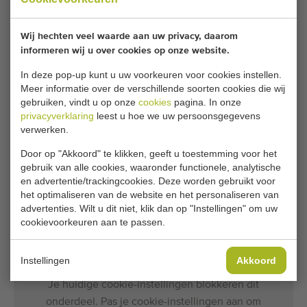
(Lengte x Breedte x Hoogte)
Wij hechten veel waarde aan uw privacy, daarom
Afmetingen
130 cm
(Breedte)
informeren wij u over cookies op onze website.
In deze pop-up kunt u uw voorkeuren voor cookies instellen.
Meer informatie over de verschillende soorten cookies die wij
Algemene voorwaarden
Aankoopproces
gebruiken, vindt u op onze
cookies
pagina. In onze
privacyverklaring
leest u hoe we uw persoonsgegevens
verwerken.
Door op "Akkoord" te klikken, geeft u toestemming voor het
Helaas is deze Ortomec SPK130A zelfrijdende
gebruik van alle cookies, waaronder functionele, analytische
oogstmachine voor spinazie inmiddels verkocht.
en advertentie/trackingcookies. Deze worden gebruikt voor
het optimaliseren van de website en het personaliseren van
Wilt u op de hoogte gehouden worden wanneer er een
advertenties. Wilt u dit niet, klik dan op "Instellingen" om uw
cookievoorkeuren aan te passen.
vergelijkbare Spinazie oogstmachines beschikbaar komt?
Vul hier uw gegevens in.
Instellingen
Akkoord
Je huidige cookie-instellingen blokkeren dit
onderdeel. Pas je cookie-instellingen aan om