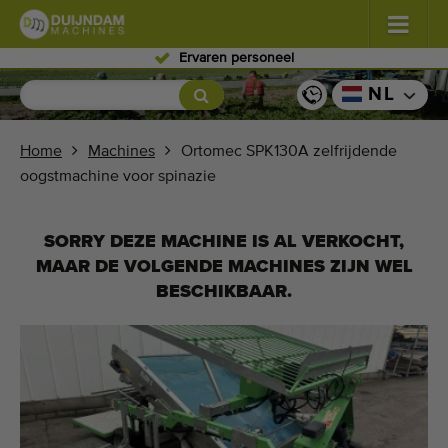
Ervaren personeel
Bloemen en planten
(587)
NL
Vollegrondgroenten
(570)
Home
Machines
Ortomec SPK130A zelfrijdende
oogstmachine voor spinazie
Glastuinbouw groenten
(350)
Fruitteelt
(336)
SORRY DEZE MACHINE IS AL VERKOCHT,
MAAR DE VOLGENDE MACHINES ZIJN WEL
Transportbanden
(441)
BESCHIKBAAR.
Verkoop uw machine!
Zoek per soort
Laatst bekeken machines