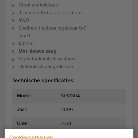
Groot werkplateau
3 cylinder Kubota dieselmotor
4WD
Snelheid traploos regelbaar 0-7
km/H
130 cm
Met nieuwe zaag
Eigen hydraulisch systeem
Hydraulisch aangedreven
Technische specificaties:
Model:
SPK130A
Jaar:
2009
Uren:
2361
Cookievoorkeuren
Transportmaten:
300 cm x 200 cm x 160 cm