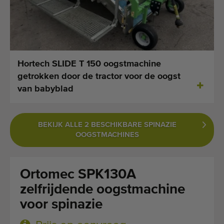
Laatst toegevoegde machines
E-mail Alerts
Machines
Hortech SLIDE T 150 oogstmachine
getrokken door de tractor voor de oogst
Merken
van babyblad
Over ons
BEKIJK ALLE 2 BESCHIKBARE SPINAZIE
Veelgestelde vragen
OOGSTMACHINES
Werken bij
Ortomec SPK130A
Contact
zelfrijdende oogstmachine
Blog
voor spinazie