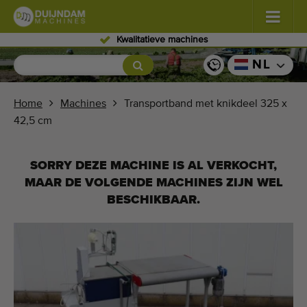
s
Ervaren personeel
Bloemen en planten
(587)
NL
Vollegrondgroenten
(570)
Home
Machines
Transportband met knikdeel 325 x
42,5 cm
Glastuinbouw groenten
(350)
Fruitteelt
(336)
SORRY DEZE MACHINE IS AL VERKOCHT,
MAAR DE VOLGENDE MACHINES ZIJN WEL
Transportbanden
(441)
BESCHIKBAAR.
Verkoop uw machine!
Zoek per soort
Laatst bekeken machines