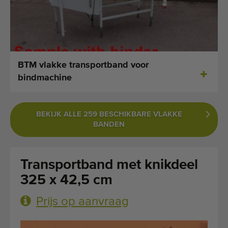
Laatst toegevoegde machines
E-mail Alerts
Machines
BTM vlakke transportband voor
bindmachine
Merken
Over ons
BEKIJK ALLE 259 BESCHIKBARE VLAKKE
BANDEN
Veelgestelde vragen
Werken bij
Transportband met knikdeel
Contact
325 x 42,5 cm
Prijs op aanvraag
Blog