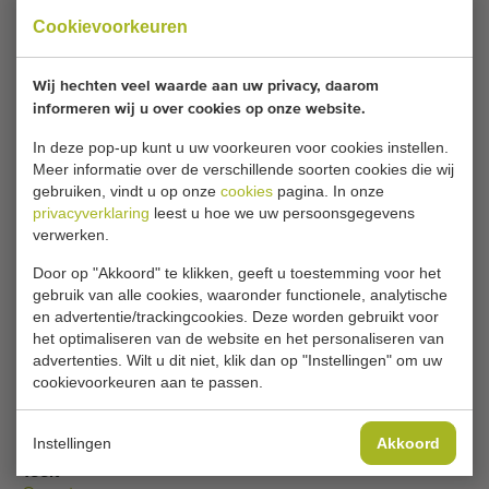
x 42,5 cm inmiddels verkocht.
Cookievoorkeuren
Wilt u op de hoogte gehouden worden wanneer er een
Wij hechten veel waarde aan uw privacy, daarom
vergelijkbare Vlakke banden beschikbaar komt? Vul hier
informeren wij u over cookies op onze website.
uw gegevens in.
In deze pop-up kunt u uw voorkeuren voor cookies instellen.
Meer informatie over de verschillende soorten cookies die wij
Je huidige cookie-instellingen blokkeren dit
gebruiken, vindt u op onze
cookies
pagina. In onze
privacyverklaring
leest u hoe we uw persoonsgegevens
onderdeel. Pas je cookie-instellingen aan om
verwerken.
toegang te krijgen tot dit onderdeel.
Door op "Akkoord" te klikken, geeft u toestemming voor het
gebruik van alle cookies, waaronder functionele, analytische
COOKIE-INSTELLINGEN WIJZIGEN
en advertentie/trackingcookies. Deze worden gebruikt voor
het optimaliseren van de website en het personaliseren van
advertenties. Wilt u dit niet, klik dan op "Instellingen" om uw
cookievoorkeuren aan te passen.
Type
Vlakke banden
Instellingen
Akkoord
Teelt