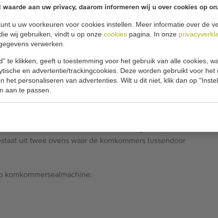
vochtverlies voorkomen, zodat de houdbaarheid wordt
l waarde aan uw privacy, daarom informeren wij u over cookies op on
unt u uw voorkeuren voor cookies instellen. Meer informatie over de ve
die wij gebruiken, vindt u op onze
cookies
pagina. In onze
privacyverkl
t een seal en een krimpeenheid.
gegevens verwerken.
 is instelbaar.
folie.
" te klikken, geeft u toestemming voor het gebruik van alle cookies, 
lytische en advertentie/trackingcookies. Deze worden gebruikt voor het
 het personaliseren van advertenties. Wilt u dit niet, klik dan op "Inst
p het opleggedeelte van de machine op de ketting in
n aan te passen.
 gelegd. Voor de sealbalk wordt de bovenste laag folie op
rbij de sealbalk de folie aan elkaar smelt. Vervolgens
or de ketting naar de oven getransporteerd.
rdt de folie strak om de komkommer heen gekrompen.
staat uit twee ovens waar de komkommers tussendoor
to komkommersealmachine: