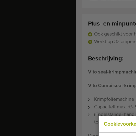
Plus- en minpun
Ook geschikt voor h
Werkt op 32 ampere
Beschrijving:
Vito seal-krimpmach
Vito Combi seal-kri
Krimpfoliemachine 
Capaciteit max. +/-
(Engelstalige) hand
toegezonden.
Cookievoork