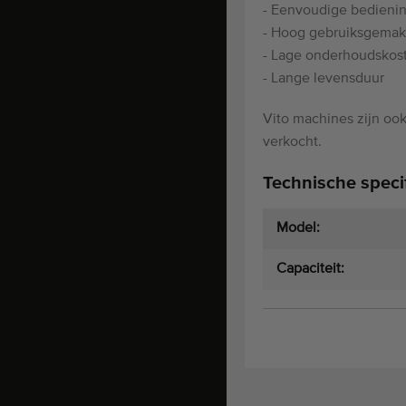
- Eenvoudige bedieni
- Hoog gebruiksgemak
- Lage onderhoudskos
- Lange levensduur
Vito machines zijn o
verkocht.
Technische specif
Model:
Capaciteit: