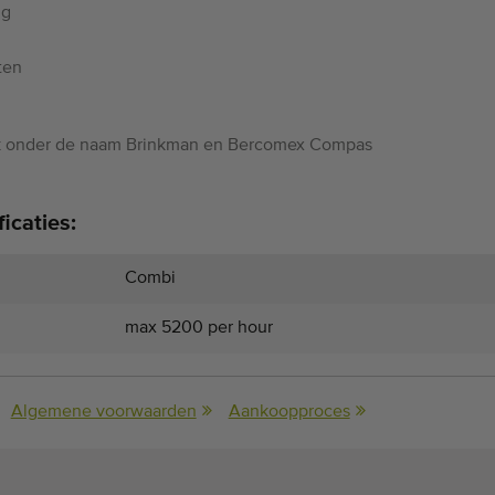
ng
ten
ok onder de naam Brinkman en Bercomex Compas
icaties:
Combi
max 5200 per hour
Algemene voorwaarden
Aankoopproces