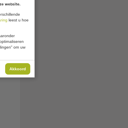
ze website.
rschillende
aring
leest u hoe
waaronder
 optimaliseren
ellingen" om uw
Akkoord