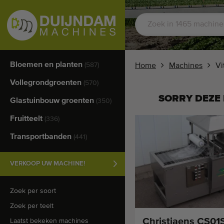
Bloemen en planten
(587)
Home
Machines
Vi
Vollegrondgroenten
(570)
SORRY DEZE 
Glastuinbouw groenten
(350)
Fruitteelt
(336)
Transportbanden
(441)
VERKOOP UW MACHINE!
Zoek per soort
Zoek per teelt
Christiaens CS01
Laatst bekeken machines