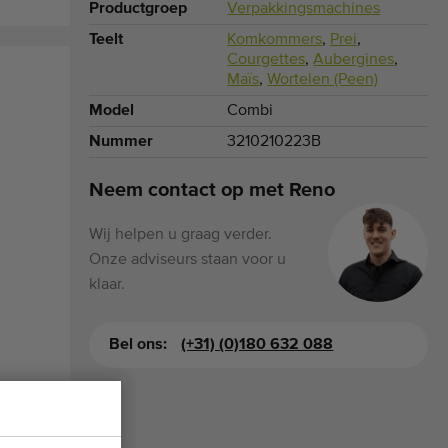
Productgroep
Verpakkingsmachines
Teelt
Komkommers
,
Prei
,
Courgettes
,
Aubergines
,
Maïs
,
Wortelen (Peen)
Model
Combi
Nummer
3210210223B
Neem contact op met Reno
Wij helpen u graag verder.
Onze adviseurs staan voor u
klaar.
Bel ons:
(+31) (0)180 632 088