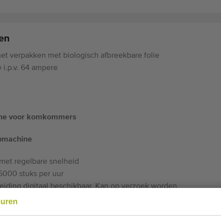
ten
et verpakken met biologisch afbreekbare folie
 i.p.v. 64 ampere
ine voor komkommers
mpmachine
met regelbare snelheid
 5000 stuks per uur
leiding digitaal beschikbaar. Kan op verzoek worden
euren