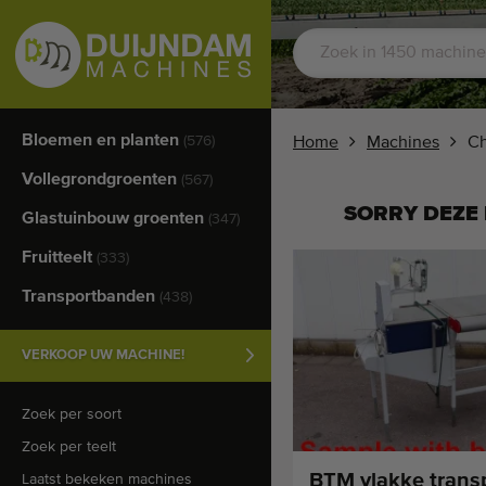
Bloemen en planten
(576)
Home
Machines
Ch
Vollegrondgroenten
(567)
SORRY DEZE 
Glastuinbouw groenten
(347)
Fruitteelt
(333)
Transportbanden
(438)
VERKOOP UW MACHINE!
Zoek per soort
Zoek per teelt
BTM vlakke trans
Laatst bekeken machines