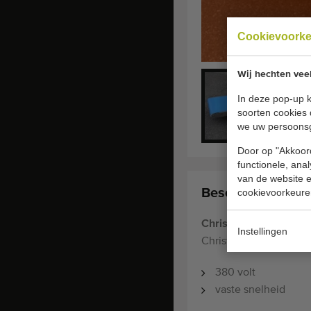
Cookievoork
Wij hechten vee
In deze pop-up k
soorten cookies 
we uw persoons
Door op "Akkoord
functionele, ana
van de website en
Beschrijving:
cookievoorkeure
Christiaens rvs trans
Instellingen
Christiaens rvs transp
380 volt
vaste snelheid