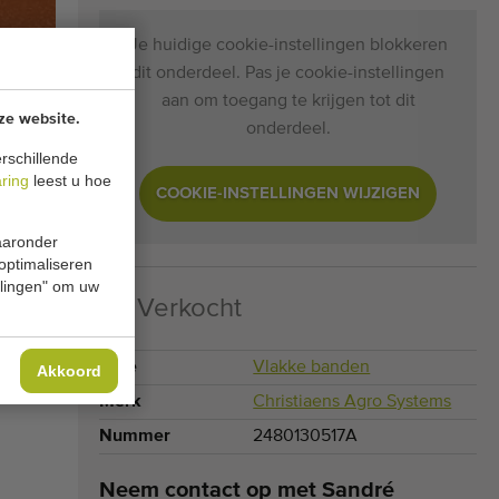
Je huidige cookie-instellingen blokkeren
dit onderdeel. Pas je cookie-instellingen
aan om toegang te krijgen tot dit
ze website.
onderdeel.
rschillende
aring
leest u hoe
COOKIE-INSTELLINGEN WIJZIGEN
waaronder
 optimaliseren
ellingen" om uw
Verkocht
Type
Vlakke banden
Akkoord
Merk
Christiaens Agro Systems
Nummer
2480130517A
Neem contact op met Sandré