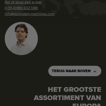
Bel of stuur een e-mail
(+31) (0)180 632 088
info@duijndam-machines.com
TERUG NAAR BOVEN
HET GROOTSTE
ASSORTIMENT VAN
VRAAG OFFERTE AAN
BESTEL DEZE MACHINE