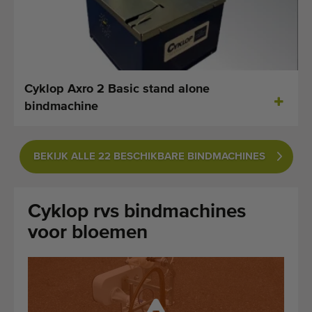
Laatst toegevoegde machines
E-mail Alerts
Machines
Cyklop Axro 2 Basic stand alone
bindmachine
Merken
Over ons
BEKIJK ALLE 22 BESCHIKBARE BINDMACHINES
Veelgestelde vragen
Cyklop rvs bindmachines
Werken bij
voor bloemen
Contact
Blog