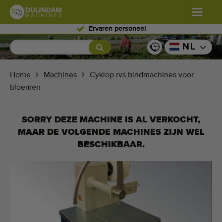
Ervaren personeel
Bloemen en planten
(587)
NL
Vollegrondgroenten
(570)
Home
Machines
Cyklop rvs bindmachines voor
bloemen
Glastuinbouw groenten
(350)
Fruitteelt
(336)
SORRY DEZE MACHINE IS AL VERKOCHT,
MAAR DE VOLGENDE MACHINES ZIJN WEL
Transportbanden
(441)
BESCHIKBAAR.
Verkoop uw machine!
Zoek per soort
Laatst bekeken machines