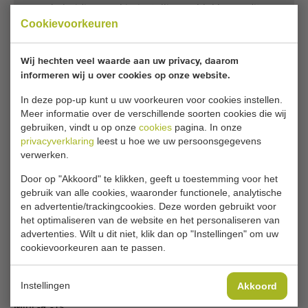
Je huidige cookie-instellingen blokkeren dit
Cookievoorkeuren
onderdeel. Pas je cookie-instellingen aan om
toegang te krijgen tot dit onderdeel.
Wij hechten veel waarde aan uw privacy, daarom
informeren wij u over cookies op onze website.
COOKIE-INSTELLINGEN WIJZIGEN
In deze pop-up kunt u uw voorkeuren voor cookies instellen.
Meer informatie over de verschillende soorten cookies die wij
gebruiken, vindt u op onze
cookies
pagina. In onze
privacyverklaring
leest u hoe we uw persoonsgegevens
Type
verwerken.
Bindmachines
Door op "Akkoord" te klikken, geeft u toestemming voor het
Merk
gebruik van alle cookies, waaronder functionele, analytische
Cyklop - Cybutec Bundling Machines
en advertentie/trackingcookies. Deze worden gebruikt voor
het optimaliseren van de website en het personaliseren van
Productgroep
advertenties. Wilt u dit niet, klik dan op "Instellingen" om uw
Bewerkingsmachines
cookievoorkeuren aan te passen.
Teelt
Bloemen
Instellingen
Akkoord
Model
Mini -R -Ts