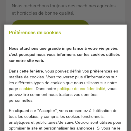
Nous recherchons toujours des machines agricoles
et horticoles de bonne qualité.
VENDEZ VOTRE MACHINE ICI
Préférences de cookies
Nous attachons une grande importance à votre vie privée,
PAGES CONNEXES
c'est pourquoi nous vous informons sur les cookies utilisés
sur notre site web.
Trieuses de pommes
Bruxelles
Dans cette fenêtre, vous pouvez définir vos préférences en
et de fruits
matière de cookies. Vous trouverez plus d'informations sur
Calibreuses à
les différents types de cookies que nous utilisons sur notre
Laveuses et
rouleaux
page
cookies
. Dans notre
politique de confidentialité
, vous
coupeuses d'asperges
Machines de
pouvez lire comment nous traitons vos données
Trieuses pour
traitement des fleurs
personnelles.
concombres
Calibreuses à fentes
En cliquant sur "Accepter", vous consentez à l'utilisation de
Calibreuses de
et la longueur
tous les cookies, y compris les cookies fonctionnels,
tomates
Précalibreuses
analytiques et publicitaires/de suivi. Ceux-ci sont utilisés pour
Trieuses pour
vibrantes
optimiser le site et personnaliser les annonces. Si vous ne le