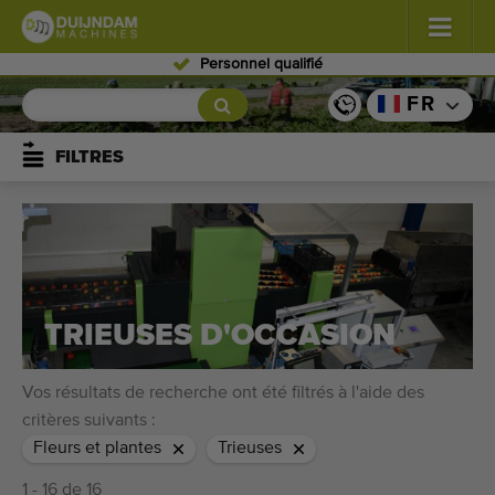
Personnel qualifié
Fleurs et plantes
(587)
FR
Légumes de plein champ
(570)
FILTRES
Légumes de serre
(350)
Fruits
(336)
Convoyeurs
(441)
TRIEUSES D'OCCASION
Vendre vos machines!
Vos résultats de recherche ont été filtrés à l'aide des
Recherche par type
critères suivants :
Fleurs et plantes
Trieuses
Dernières machines consultées
1 - 16 de 16