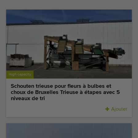
Dernières machines arrivées
Alertes Machines
Importez une machine
Machines
Marques
High capacity
À propos de nous
Schouten trieuse pour fleurs à bulbes et
choux de Bruxelles Trieuse à étapes avec 5
FAQ
niveaux de tri
Contact
Ajouter
Blog