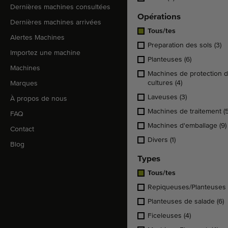
Dernières machines consultées
Opérations
Dernières machines arrivées
Tous/tes
Alertes Machines
Preparation des sols
(3)
Importez une machine
Planteuses
(6)
Machines
Machines de protection 
cultures
(4)
Marques
Laveuses
(3)
À propos de nous
Machines de traitement
(
FAQ
Machines d'emballage
(9)
Contact
Divers
(1)
Blog
Types
Tous/tes
Repiqueuses/Planteuses
Planteuses de salade
(6)
Ficeleuses
(4)