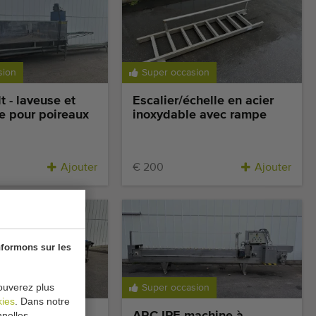
sion
Super occasion
 - laveuse et
Escalier/échelle en acier
e pour poireaux
inoxydable avec rampe
Ajouter
€ 200
Ajouter
nformons sur les
ouverez plus
sion
Super occasion
kies
. Dans notre
nelles.