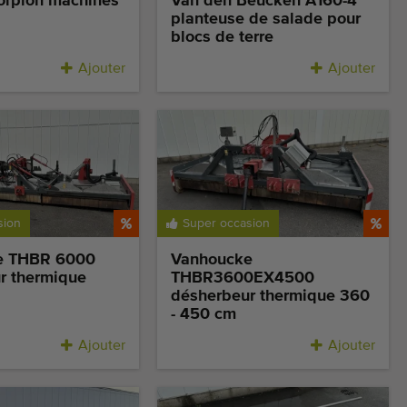
orpion machines
Van den Beucken A160-4
planteuse de salade pour
blocs de terre
Ajouter
Ajouter
sion
Super occasion
e THBR 6000
Vanhoucke
r thermique
THBR3600EX4500
désherbeur thermique 360
- 450 cm
Ajouter
Ajouter