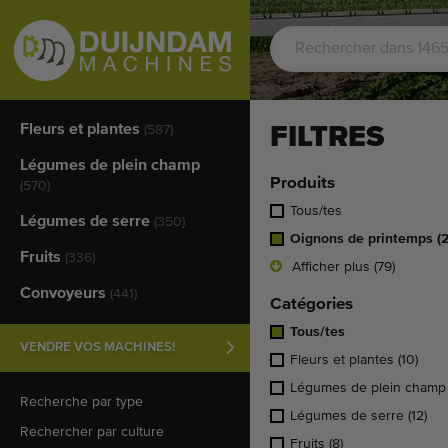
Fleurs et plantes
FILTRES
(587)
Légumes de plein champ
Produits
(570)
Tous/tes
Légumes de serre
(350)
Oignons de printemps
(
Fruits
(336)
Afficher plus (79)
Convoyeurs
(441)
Catégories
Tous/tes
VENDRE VOS MACHINES!
Fleurs et plantes
(10)
Légumes de plein cham
Recherche par type
Légumes de serre
(12)
Rechercher par culture
Fruits
(8)