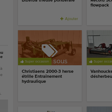
Bizerba trieuse pondérale
Record Sc
flowpack
Ajouter
nu
de
Vendu sous
Super occasion
Super occa
réservation
 à
Christiaens 2000-3 herse
Vanhouck
de
étrille Entraînement
désherbeu
hydraulique
.