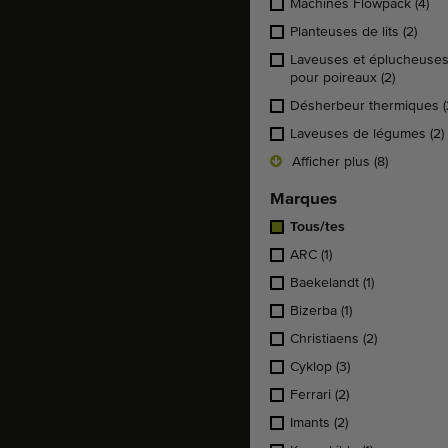
Machines Flowpack
(4)
Planteuses de lits
(2)
Laveuses et éplucheuse
pour poireaux
(2)
Désherbeur thermiques
(
Laveuses de légumes
(2)
Afficher plus (8)
Marques
Tous/tes
ARC
(1)
Baekelandt
(1)
Bizerba
(1)
Christiaens
(2)
Cyklop
(3)
Ferrari
(2)
Imants
(2)