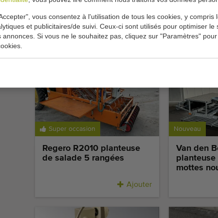
Peter Cox machine à laver
Christiae
les oignons nouveaux avec
machine à
Accepter", vous consentez à l'utilisation de tous les cookies, y compris 
coupe-feuilles et coupe-
poireaux
lytiques et publicitaires/de suivi. Ceux-ci sont utilisés pour optimiser le s
racines
s annonces. Si vous ne le souhaitez pas, cliquez sur "Paramètres" pour
ookies.
Ajouter
Super occasion
Nouveau
Regero R2010 planteuse
Van den B
de salade 5 rangées
planteuse
mottes no
Ajouter