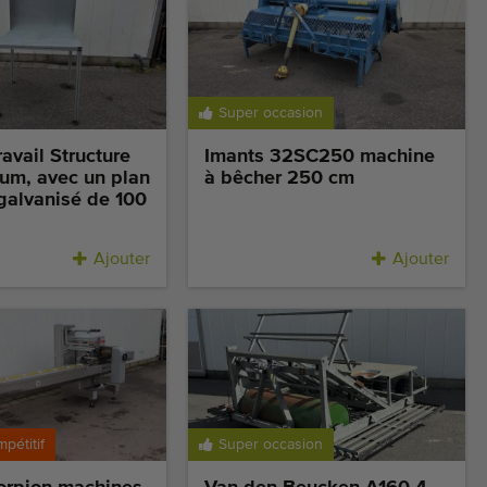
Super occasion
ravail Structure
Imants 32SC250 machine
um, avec un plan
à bêcher 250 cm
 galvanisé de 100
Ajouter
Ajouter
mpétitif
Super occasion