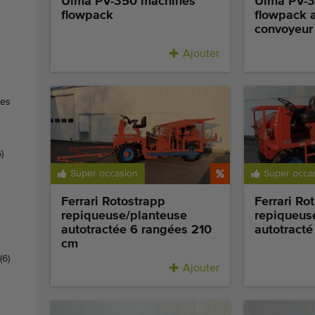
Ulma PV-350 machines
Ulma PV-3
flowpack
flowpack 
convoyeur 
Ajouter
des
5)
Super occasion
Super occa
Ferrari Rotostrapp
Ferrari Ro
repiqueuse/planteuse
repiqueus
autotractée 6 rangées 210
autotracté
cm
(6)
Ajouter