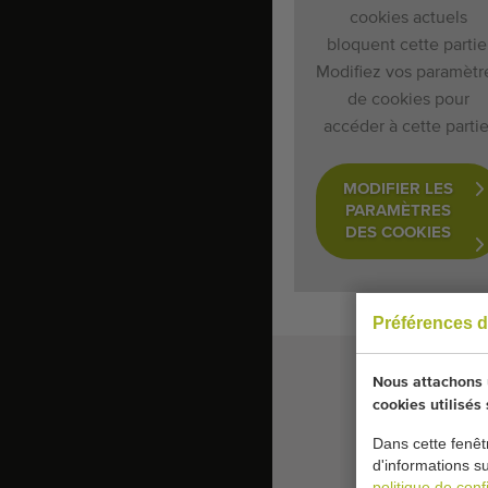
cookies actuels
bloquent cette partie
Modifiez vos paramètr
de cookies pour
accéder à cette partie
MODIFIER LES
PARAMÈTRES
DES COOKIES
Préférences d
Nous attachons u
cookies utilisés
Dans cette fenêt
d'informations s
politique de confi