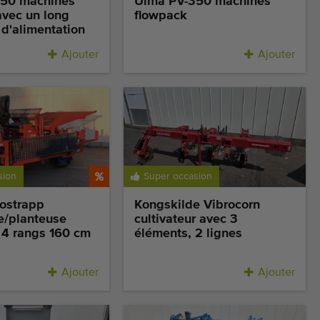
50 machines
Ulma PV-350 machines
avec un long
flowpack
d'alimentation
Ajouter
Ajouter
sion
Super occasion
tostrapp
Kongskilde Vibrocorn
e/planteuse
cultivateur avec 3
 4 rangs 160 cm
éléments, 2 lignes
Ajouter
Ajouter