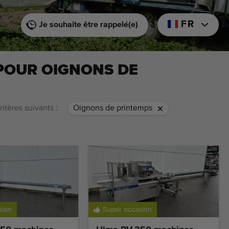
FR
Je souhaite être rappelé(e)
POUR OIGNONS DE
ritères suivants :
Oignons de printemps
sion
Super occasion