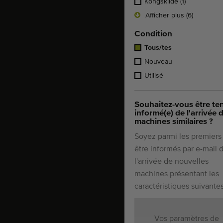
Kongskilde
(1)
Afficher plus (6)
Condition
Tous/tes
Nouveau
Utilisé
Souhaitez-vous être te
informé(e) de l'arrivée 
machines similaires ?
Soyez parmi les premiers
être informés par e-mail 
l'arrivée de nouvelles
machines présentant les
caractéristiques suivantes
Vos paramètres de