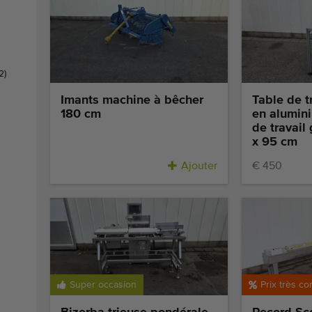
s
2)
Imants machine à bêcher
Table de t
180 cm
en alumini
de travail
x 95 cm
Ajouter
€ 450
Super occasion
Prix très co