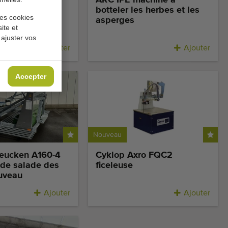
ns 6000-1100
ARC IPE machine à
 couper les
botteler les herbes et les
les cookies
asperges
ite et
 ajuster vos
Ajouter
Ajouter
Accepter
Nouveau
eucken A160-4
Cyklop Axro FQC2
 de salade des
ficeleuse
uveau
Ajouter
Ajouter