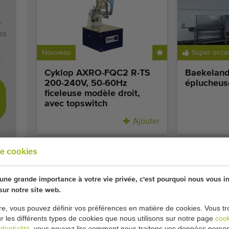
.
es
Nouveau
Super occa
.
Cyklop AXRO-FQC2 R-TS
Baekelandt
200-240V, 50-60Hz
éplucheus
ficeleuse modèle droit,
avec topswitch
Ajouter
e cookies
ne grande importance à votre vie privée, c'est pourquoi nous vous i
 sur notre site web.
re, vous pouvez définir vos préférences en matière de cookies. Vous tr
Super occa
ur les différents types de cookies que nous utilisons sur notre page
coo
dentialité
, vous pouvez lire comment nous traitons vos données person