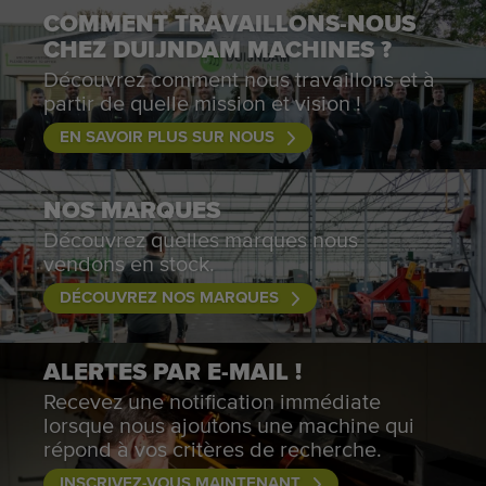
COMMENT TRAVAILLONS-NOUS
CHEZ DUIJNDAM MACHINES ?
Découvrez comment nous travaillons et à
partir de quelle mission et vision !
EN SAVOIR PLUS SUR NOUS
NOS MARQUES
Découvrez quelles marques nous
vendons en stock.
DÉCOUVREZ NOS MARQUES
ALERTES PAR E-MAIL !
Recevez une notification immédiate
lorsque nous ajoutons une machine qui
répond à vos critères de recherche.
INSCRIVEZ-VOUS MAINTENANT