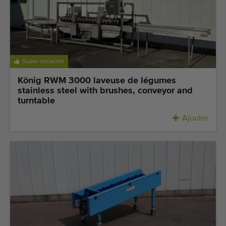
Dernières machines arrivées
Alertes Machines
Importez une machine
Super occasion
König RWM 3000 laveuse de légumes
Machines
stainless steel with brushes, conveyor and
turntable
Marques
Ajouter
À propos de nous
FAQ
Contact
Blog