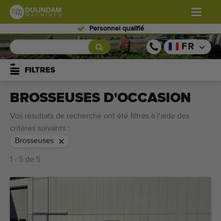
Personnel qualifié
Fleurs et plantes
(585)
FR
Légumes de plein champ
(570)
FILTRES
Légumes de serre
(348)
BROSSEUSES D'OCCASION
Fruits
(334)
Vos résultats de recherche ont été filtrés à l'aide des
critères suivants :
Convoyeurs
(443)
Brosseuses
1 - 5 de 5
Vendre vos machines!
Recherche par type
Dernières machines consultées