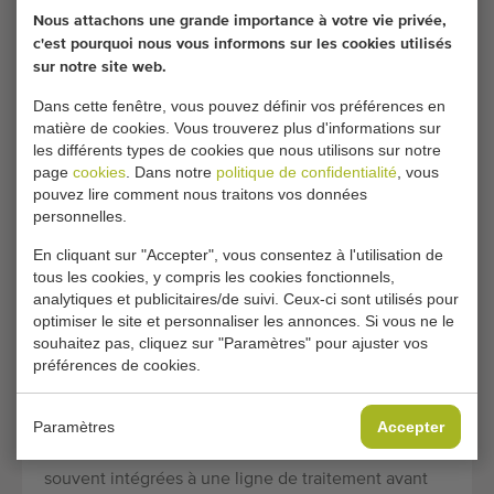
Machines à Patates
Nous attachons une grande importance à votre vie privée,
Trieuses
douce
c'est pourquoi nous vous informons sur les cookies utilisés
Laveuses
sur notre site web.
Greefa
Machines à Pommes
Dans cette fenêtre, vous pouvez définir vos préférences en
Schouten
matière de cookies. Vous trouverez plus d'informations sur
Machines à Pommes
Aweta
les différents types de cookies que nous utilisons sur notre
de terre
page
cookies
. Dans notre
politique de confidentialité
, vous
pouvez lire comment nous traitons vos données
personnelles.
À PROPOS DE L'OCCASION
En cliquant sur "Accepter", vous consentez à l'utilisation de
BROSSEUSES
tous les cookies, y compris les cookies fonctionnels,
analytiques et publicitaires/de suivi. Ceux-ci sont utilisés pour
optimiser le site et personnaliser les annonces. Si vous ne le
Brosseuses
souhaitez pas, cliquez sur "Paramètres" pour ajuster vos
préférences de cookies.
Les brosseuses ou nettoyeuses sont utilisées pour
nettoyer les légumes et fruits secs (souvent sans
eau). Le brossage a généralement lieu avant le tri
Paramètres
Accepter
des légumes et fruits. De ce fait, les brosseuses sont
souvent intégrées à une ligne de traitement avant