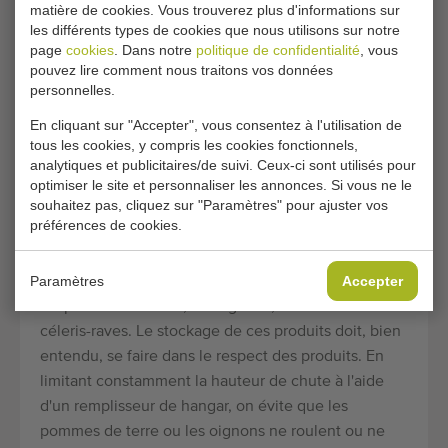
autres. Ces bandes transporteuses peuvent
matière de cookies. Vous trouverez plus d'informations sur
également être placées en angle l'une par rapport à
les différents types de cookies que nous utilisons sur notre
page
cookies
. Dans notre
politique de confidentialité
, vous
l'autre. Les bandes duo télescopiques deviennent
pouvez lire comment nous traitons vos données
ainsi le maillon flexible de la chaîne de stockage.
personnelles.
Cette flexibilité est importante car la trémie de
En cliquant sur "Accepter", vous consentez à l'utilisation de
réception peut rester à un endroit, alors que le
tous les cookies, y compris les cookies fonctionnels,
remplissage du hangar doit être déplacé
analytiques et publicitaires/de suivi. Ceux-ci sont utilisés pour
régulièrement.
optimiser le site et personnaliser les annonces. Si vous ne le
souhaitez pas, cliquez sur "Paramètres" pour ajuster vos
Remplisseur de hangar Grimme
préférences de cookies.
Les remplisseurs de hangars Grimme sont utilisés
Paramètres
Accepter
pour le stockage des cultures agricoles telles que
les pommes de terre, les oignons, les carottes et les
céleris-raves. Le stockage de ces produits doit, bien
entendu, se faire dans le respect des produits. En
limitant constamment la hauteur de chute à l'aide
d'un remplisseur de hangar, on évite que les
pommes de terre ou les oignons ne roulent ou ne