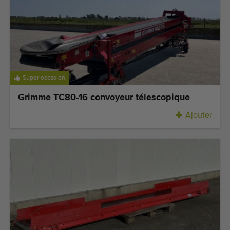
Dernières machines arrivées
Alertes Machines
Importez une machine
Super occasion
Machines
Grimme TC80-16 convoyeur télescopique
Marques
Ajouter
À propos de nous
FAQ
Contact
Blog