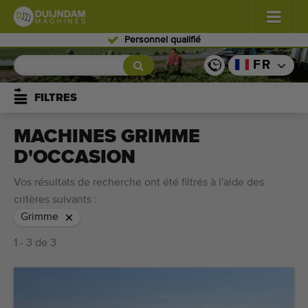
Personnel qualifié
Fleurs et plantes
(587)
FR
Légumes de plein champ
(570)
FILTRES
Légumes de serre
(350)
MACHINES GRIMME
D'OCCASION
Fruits
(336)
Vos résultats de recherche ont été filtrés à l'aide des
Convoyeurs
(441)
critères suivants :
Grimme
Vendre vos machines!
1 - 3 de 3
Recherche par type
Dernières machines consultées