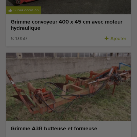
Équipement de qualité
Super occasion
Personnel qualifié
Grimme convoyeur 400 x 45 cm avec moteur
Livraison dans le monde entier
hydraulique
Depuis 1977
€ 1.050
Ajouter
Grimme A3B butteuse et formeuse