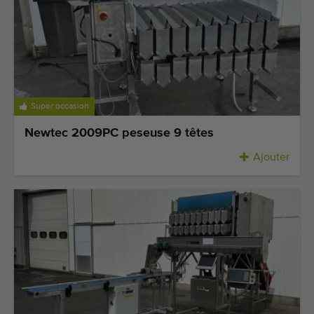
Dernières machines arrivées
Alertes Machines
Importez une machine
Super occasion
Machines
Newtec 2009PC peseuse 9 têtes
Marques
Ajouter
À propos de nous
FAQ
Contact
Blog