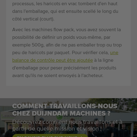
processus, les haricots en vrac tombent d'en haut
dans l'emballage, qui est ensuite scellé le long du
côté vertical (court).
Avec les machines flow pack, vous avez souvent la
possibilité de définir un poids vous-même, par
exemple 500g, afin de ne pas emballer trop ou trop
peu de haricots par paquet. Pour vérifier cela,
une
balance de contrôle peut être ajoutée
à la ligne
d'emballage pour peser précisément les produits
avant qu'ils ne soient envoyés à l'acheteur.
COMMENT TRAVAILLONS-NOUS
CHEZ DUIJNDAM MACHINES ?
Découvrez comment nous travaillons et à
partir de quelle mission et vision !