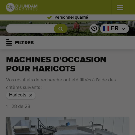
Personnel qualifié
Fleurs et plantes
(587)
FR
Légumes de plein champ
(570)
FILTRES
Légumes de serre
(350)
MACHINES D'OCCASION
POUR HARICOTS
Fruits
(336)
Vos résultats de recherche ont été filtrés à l'aide des
Convoyeurs
(441)
critères suivants :
Haricots
Vendre vos machines!
1 - 28 de 28
Recherche par type
Dernières machines consultées