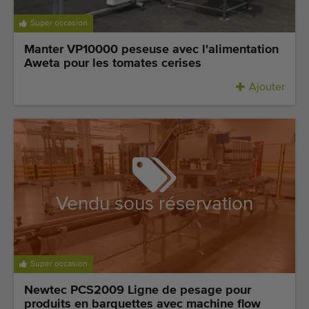
Équipement de qualité
Super occasion
Personnel qualifié
Manter VP10000 peseuse avec l'alimentation
Livraison dans le monde entier
Aweta pour les tomates cerises
Depuis 1977
Ajouter
Vendu sous réservation
Super occasion
Newtec PCS2009 Ligne de pesage pour
produits en barquettes avec machine flow