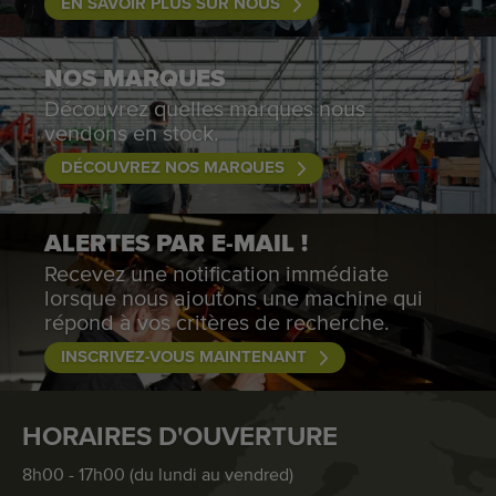
EN SAVOIR PLUS SUR NOUS
NOS MARQUES
Découvrez quelles marques nous
vendons en stock.
DÉCOUVREZ NOS MARQUES
ALERTES PAR E-MAIL !
Recevez une notification immédiate
lorsque nous ajoutons une machine qui
répond à vos critères de recherche.
INSCRIVEZ-VOUS MAINTENANT
HORAIRES D'OUVERTURE
8h00 - 17h00 (du lundi au vendred)