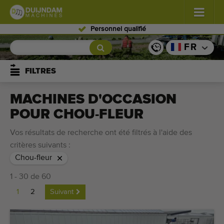
Personnel qualifié
Fleurs et plantes
(576)
FR
Légumes de plein champ
(567)
FILTRES
Légumes de serre
(347)
MACHINES D'OCCASION
POUR CHOU-FLEUR
Fruits
(333)
Vos résultats de recherche ont été filtrés à l'aide des
Convoyeurs
(438)
critères suivants :
Chou-fleur
Vendre vos machines!
1 - 30 de 60
Recherche par type
1
2
Suivant
Dernières machines consultées