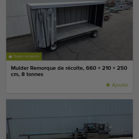
Dernières machines arrivées
Alertes Machines
Importez une machine
Machines
Super occasion
Marques
Mulder Remorque de récolte, 660 × 210 × 250
cm, 8 tonnes
À propos de nous
Ajouter
FAQ
Contact
Blog