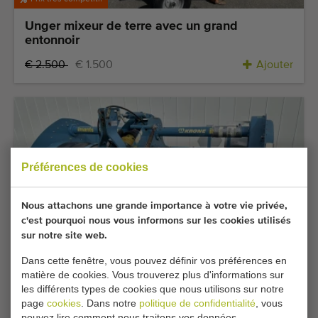
Unger mixeur de terre avec un grand
entonnoir
€ 2.500
€ 1.500
Ajouter
Préférences de cookies
Nous attachons une grande importance à votre vie privée,
c'est pourquoi nous vous informons sur les cookies utilisés
sur notre site web.
Super occasion
Dans cette fenêtre, vous pouvez définir vos préférences en
Imants 37SX 300 DKH machine à bêcher 300
matière de cookies. Vous trouverez plus d'informations sur
cm avec rouleau râteau
les différents types de cookies que nous utilisons sur notre
page
cookies
. Dans notre
politique de confidentialité
, vous
€ 11.750
€ 11.500
Ajouter
pouvez lire comment nous traitons vos données