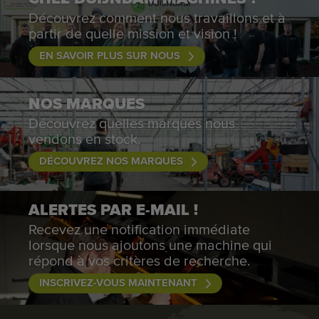
Découvrez comment nous travaillons et à
partir de quelle mission et vision !
EN SAVOIR PLUS SUR NOUS
NOS MARQUES
Découvrez quelles marques nous
vendons en stock.
DÉCOUVREZ NOS MARQUES
ALERTES PAR E-MAIL !
Recevez une notification immédiate
lorsque nous ajoutons une machine qui
répond à vos critères de recherche.
INSCRIVEZ-VOUS MAINTENANT