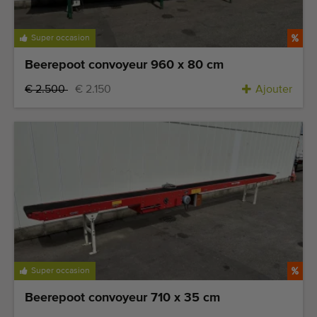
Équipement de qualité
Personnel qualifié
Super occasion
Livraison dans le monde entier
Beerepoot convoyeur 960 x 80 cm
Depuis 1977
€ 2.500
€ 2.150
Ajouter
Super occasion
Beerepoot convoyeur 710 x 35 cm