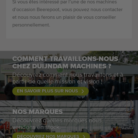
Si vous êtes intéressé par l’une de nos machines
d’occasion Beerepoot, vous pouvez nous contacter
et nous nous ferons un plaisir de vous conseiller
personnellement.
COMMENT TRAVAILLONS-NOUS
CHEZ DUIJNDAM MACHINES ?
Découvrez comment nous travaillons et à
partir de quelle mission et vision !
EN SAVOIR PLUS SUR NOUS
NOS MARQUES
Découvrez quelles marques nous
vendons en stock.
DÉCOUVREZ NOS MARQUES