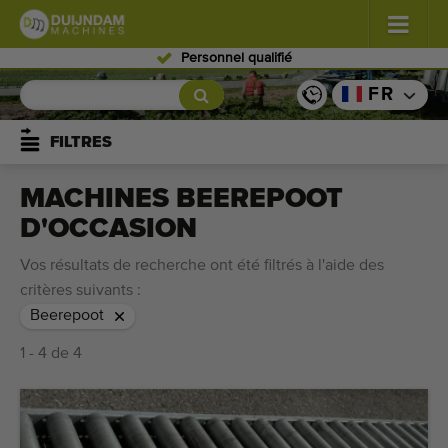
Personnel qualifié
Fleurs et plantes
(587)
FR
Légumes de plein champ
(570)
FILTRES
Légumes de serre
(350)
MACHINES BEEREPOOT
D'OCCASION
Fruits
(336)
Vos résultats de recherche ont été filtrés à l'aide des
Convoyeurs
(441)
critères suivants :
Beerepoot
Vendre vos machines!
1 - 4 de 4
Recherche par type
Dernières machines consultées