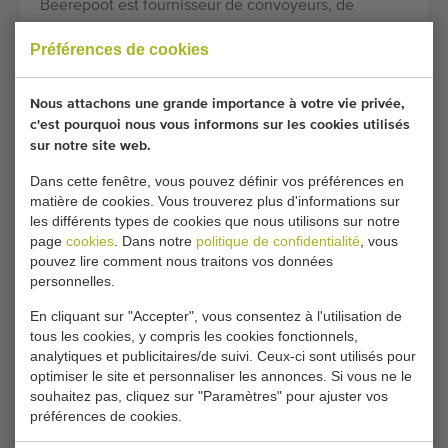
Beerepoot est fournisseur de convoyeurs, de
convoyeurs à rouleaux et d’installations de transport
Préférences de cookies
interne complètes neufs ou d’occasion. L’entreprise
est située à Spanbroek, en Hollande septentrionale.
Nous attachons une grande importance à votre vie privée,
c'est pourquoi nous vous informons sur les cookies utilisés
CONVOYEURS BEEREPOOT
sur notre site web.
Beerepoot fabrique un large assortiment de
Dans cette fenêtre, vous pouvez définir vos préférences en
matière de cookies. Vous trouverez plus d'informations sur
convoyeurs de différents modèles et formats. Les
les différents types de cookies que nous utilisons sur notre
convoyeurs conviennent pour les produits non
page
cookies
. Dans notre
politique de confidentialité
, vous
conteneurisés ainsi que pour les produits en vrac
pouvez lire comment nous traitons vos données
personnelles.
Beerepoot fournit les types de convoyeurs
suivants :
En cliquant sur "Accepter", vous consentez à l'utilisation de
tous les cookies, y compris les cookies fonctionnels,
analytiques et publicitaires/de suivi. Ceux-ci sont utilisés pour
Convoyeurs plats
optimiser le site et personnaliser les annonces. Si vous ne le
Convoyeurs à huche
souhaitez pas, cliquez sur "Paramètres" pour ajuster vos
Convoyeurs télescopiques
préférences de cookies.
Convoyeurs élévateurs