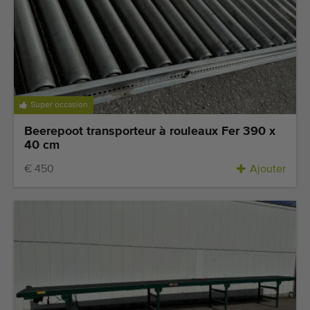
Dernières machines arrivées
Alertes Machines
Importez une machine
Super occasion
Machines
Beerepoot transporteur à rouleaux Fer 390 x
Marques
40 cm
€ 450
Ajouter
À propos de nous
FAQ
Contact
Blog