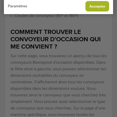
Trémies
Paramètres
Accepter
Convoyeurs à mailles
Coudes de convoyeur (90º et 180º)
COMMENT TROUVER LE
CONVOYEUR D’OCCASION QUI
ME CONVIENT ?
Sur cette page, vous trouverez un aperçu de tous les
convoyeurs Beerepoot d'occasion disponibles. Dans
le filtre situé à gauche, vous pouvez sélectionner les
dimensions souhaitées du convoyeur en
centimètres. S’afficheront alors tous les convoyeurs
disponibles dans les dimensions voulues. Vous
trouverez ainsi le convoyeur que vous cherchez très
simplement. Vous pouvez aussi sélectionner le type
de convoyeur que vous cherchez. Sur la page d’une
machine spécifique, vous trouverez toutes les