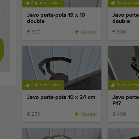
.
Super occasion
Super occa
es
Javo porte-pots 19 x 10
Javo porte
double
double
.
€ 300
Ajouter
€ 300
Super occasion
Super occa
Javo porte-pots 10 x 24 cm
Javo porte
P17
€ 250
Ajouter
€ 400