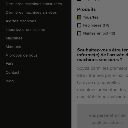
Dernières machines consultées
Produits
Dernières machines arrivées
Tous/tes
Alertes Machines
Pépinières
(178)
Importez une machine
Plantes en pot
(16)
Machines
Marques
Souhaitez-vous être te
informé(e) de l'arrivée 
À propos de nous
machines similaires ?
FAQ
Soyez parmi les premiers
Contact
être informés par e-mail 
Blog
l'arrivée de nouvelles
machines présentant les
caractéristiques suivantes
Vos paramètres de
cookies actuels