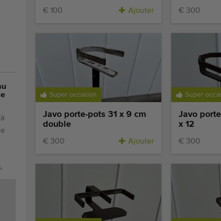
€ 100
Ajouter
€ 300
nu
de
Super occasion
Super occa
Javo porte-pots 31 x 9 cm
Javo port
 à
double
x 12
de
€ 300
Ajouter
€ 300
.