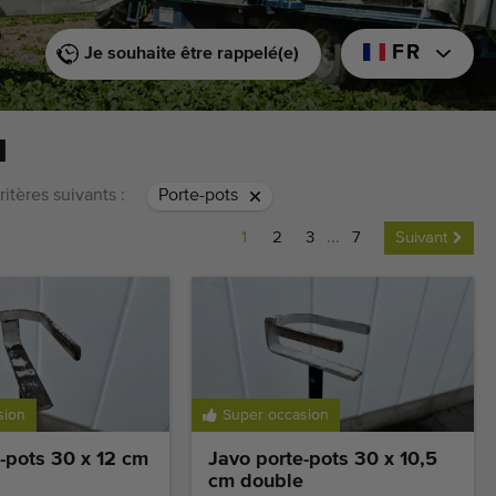
FR
Je souhaite être rappelé(e)
N
ritères suivants :
Porte-pots
1
2
3
...
7
Suivant
sion
Super occasion
-pots 30 x 12 cm
Javo porte-pots 30 x 10,5
cm double