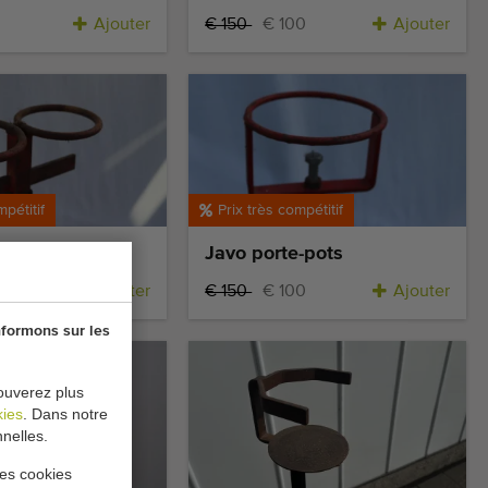
Ajouter
€ 150
€ 100
Ajouter
mpétitif
Prix très compétitif
-pots
Javo porte-pots
0
Ajouter
€ 150
€ 100
Ajouter
nformons sur les
ouverez plus
kies
. Dans notre
nelles.
les cookies
mpétitif