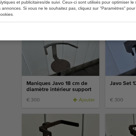
lytiques et publicitaires/de suivi. Ceux-ci sont utilisés pour optimiser le s
s annonces. Si vous ne le souhaitez pas, cliquez sur "Paramètres" pour
Javo porte-pots
Javo porte
ookies.
€ 200
€ 150
Ajouter
€ 225
€ 1
Maniques Javo 18 cm de
Javo Set 1
diamètre intérieur support
€ 300
Ajouter
€ 300