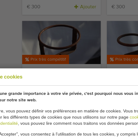
€ 300
Ajouter
€ 300
Prix très compétitif
Prix très co
Javo porte-pots
Javo porte
e cookies
€ 150
€ 100
Ajouter
€ 150
€ 10
ne grande importance à votre vie privée, c'est pourquoi nous vous i
 sur notre site web.
re, vous pouvez définir vos préférences en matière de cookies. Vous tr
ur les différents types de cookies que nous utilisons sur notre page
coo
dentialité
, vous pouvez lire comment nous traitons vos données person
Accepter", vous consentez à l'utilisation de tous les cookies, y compris 
Super occasion
Prix très co