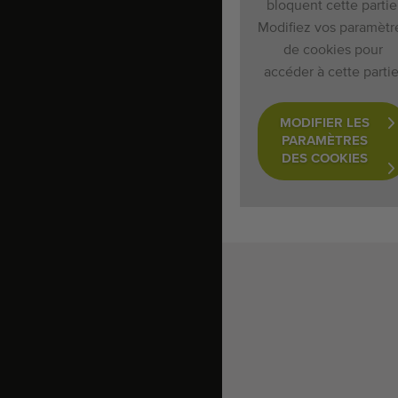
bloquent cette partie
Modifiez vos paramètr
de cookies pour
accéder à cette partie
MODIFIER LES
PARAMÈTRES
DES COOKIES