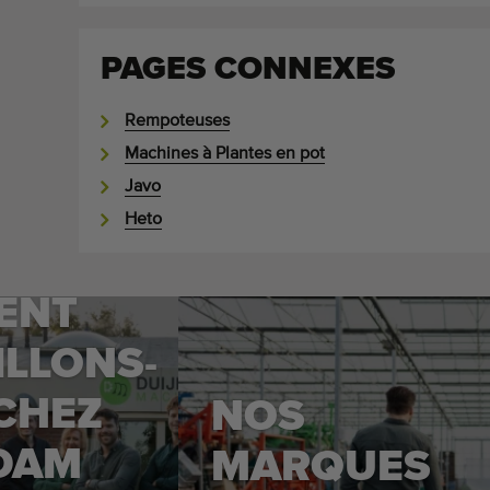
PAGES CONNEXES
Rempoteuses
Machines à Plantes en pot
Javo
Heto
ENT
ILLONS-
CHEZ
NOS
DAM
MARQUES