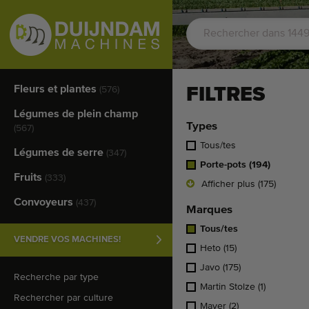
Fleurs et plantes
FILTRES
(576)
Légumes de plein champ
Types
(567)
Tous/tes
Légumes de serre
(347)
Porte-pots
(194)
Fruits
(333)
Afficher plus (175)
Convoyeurs
(437)
Marques
Tous/tes
VENDRE VOS MACHINES!
Heto
(15)
Javo
(175)
Recherche par type
Martin Stolze
(1)
Rechercher par culture
Mayer
(2)