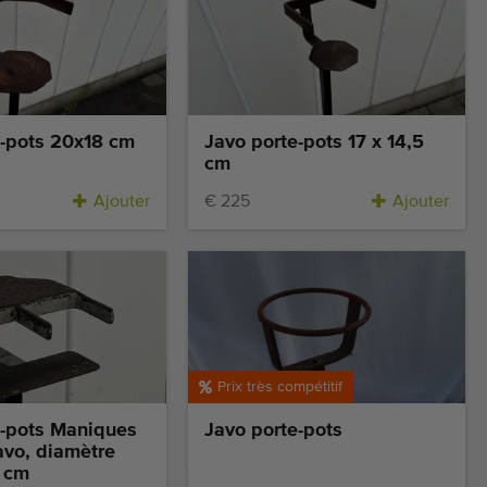
e-pots 20x18 cm
Javo porte-pots 17 x 14,5
cm
Ajouter
€ 225
Ajouter
Prix très compétitif
e-pots Maniques
Javo porte-pots
avo, diamètre
8 cm