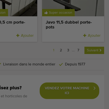
sion
Super occasion
0,5 cm porte-
Javo 11,5 dubbel porte-
pots
Ajouter
Ajouter
1
2
3
...
7
Suivant
Livraison dans le monde entier
Depuis 1977
isez plus?
VENDEZ VOTRE MACHINE
ICI
et horticoles de