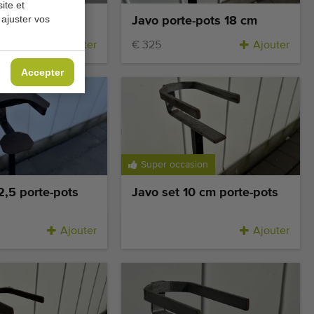
ite et
 ajuster vos
-pots
Javo porte-pots 18 cm
50
Ajouter
€ 325
Ajouter
Accepter
Super occasion
2,5 porte-pots
Javo set 10 cm porte-pots
Ajouter
Ajouter