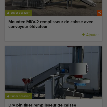
Équipement de qualité
Personnel qualifié
Super occasion
Livraison dans le monde entier
Mountec MKV-2 remplisseur de caisse avec
Depuis 1977
convoyeur élévateur
Ajouter
Super occasion
Dry bin filler remplisseur de caisse