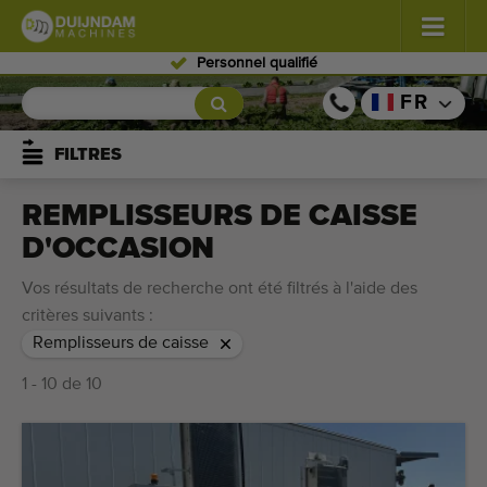
Personnel qualifié
Fleurs et plantes
(580)
FR
Légumes de plein champ
(567)
FILTRES
Légumes de serre
(347)
REMPLISSEURS DE CAISSE
D'OCCASION
Fruits
(333)
Vos résultats de recherche ont été filtrés à l'aide des
Convoyeurs
(441)
critères suivants :
Remplisseurs de caisse
Vendre vos machines!
1 - 10 de 10
Recherche par type
Dernières machines consultées