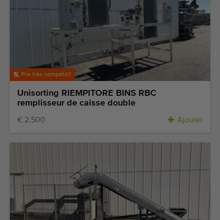
Dernières machines arrivées
Alertes Machines
Importez une machine
Prix très compétitif
Machines
Unisorting RIEMPITORE BINS RBC
Marques
remplisseur de caisse double
€ 2.500
Ajouter
À propos de nous
FAQ
Contact
Blog