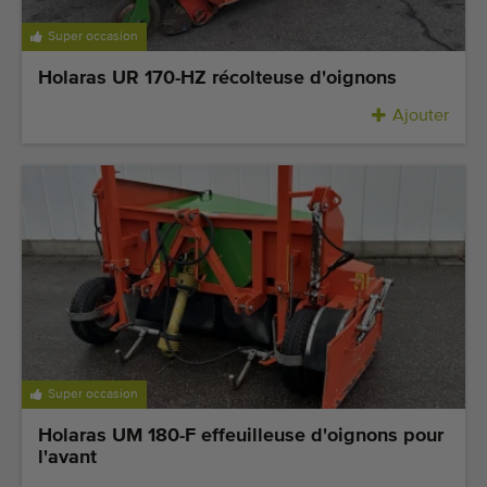
Équipement de qualité
Super occasion
Personnel qualifié
Holaras UR 170-HZ récolteuse d'oignons
Livraison dans le monde entier
Ajouter
Depuis 1977
Super occasion
Holaras UM 180-F effeuilleuse d'oignons pour
l'avant