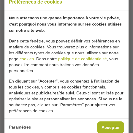
Préférences de cookies
Nous attachons une grande importance à votre vie privée,
PAGES CONNEXES
c'est pourquoi nous vous informons sur les cookies utilisés
sur notre site web.
Machines à classer et
Effeuilleuses
Dans cette fenêtre, vous pouvez définir vos préférences en
à trier les oignons
d'oignons
matière de cookies. Vous trouverez plus d'informations sur
les différents types de cookies que nous utilisons sur notre
Machines
Equeuteuses
page
cookies
. Dans notre
politique de confidentialité
, vous
d'emballage pour les
d'oignons
pouvez lire comment nous traitons vos données
oignons
Planteuses d'oignons
personnelles.
Machines de forage
et de bulbes
d'oignons usées
En cliquant sur "Accepter", vous consentez à l'utilisation de
Machines de récolte
tous les cookies, y compris les cookies fonctionnels,
Récolteuses
Machines à Oignons
analytiques et publicitaires/de suivi. Ceux-ci sont utilisés pour
d'oignons
optimiser le site et personnaliser les annonces. Si vous ne le
souhaitez pas, cliquez sur "Paramètres" pour ajuster vos
préférences de cookies.
À PROPOS DES MACHINES
Paramètres
Accepter
D'OCCASION HOLARAS