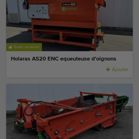
Dernières machines arrivées
Alertes Machines
Importez une machine
Super occasion
Machines
Holaras AS20 ENC equeuteuse d'oignons
Marques
Ajouter
À propos de nous
FAQ
Contact
Blog