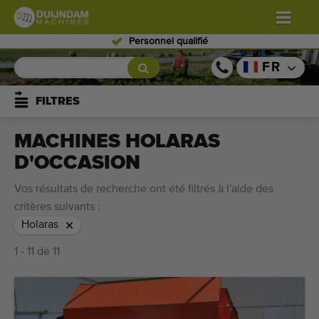
Personnel qualifié
Fleurs et plantes
(576)
FR
Légumes de plein champ
(567)
FILTRES
Légumes de serre
(347)
MACHINES HOLARAS
D'OCCASION
Fruits
(333)
Vos résultats de recherche ont été filtrés à l'aide des
Convoyeurs
(437)
critères suivants :
Holaras
Vendre vos machines!
1 - 11 de 11
Recherche par type
Dernières machines consultées