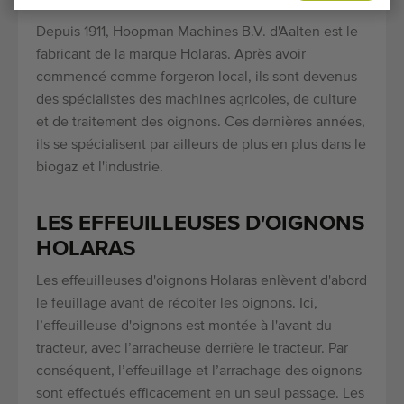
Depuis 1911, Hoopman Machines B.V. d'Aalten est le
fabricant de la marque Holaras. Après avoir
commencé comme forgeron local, ils sont devenus
des spécialistes des machines agricoles, de culture
et de traitement des oignons. Ces dernières années,
ils se spécialisent par ailleurs de plus en plus dans le
biogaz et l'industrie.
LES EFFEUILLEUSES D'OIGNONS
HOLARAS
Les effeuilleuses d'oignons Holaras enlèvent d'abord
le feuillage avant de récolter les oignons. Ici,
l’effeuilleuse d'oignons est montée à l'avant du
tracteur, avec l’arracheuse derrière le tracteur. Par
conséquent, l’effeuillage et l’arrachage des oignons
sont effectués efficacement en un seul passage. Les