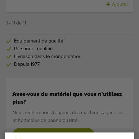
Ajouter
1 - 11 de 11
Équipement de qualité
Personnel qualifié
Livraison dans le monde entier
Depuis 1977
Avez-vous du matériel que vous n'utilisez
plus?
Nous recherchons toujours des machines agricoles
et horticoles de bonne qualité.
VENDEZ VOTRE MACHINE ICI