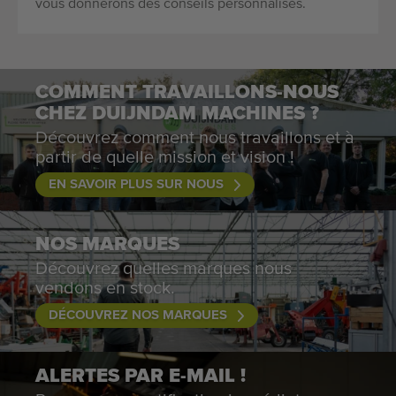
vous donnerons des conseils personnalisés.
COMMENT TRAVAILLONS-NOUS
CHEZ DUIJNDAM MACHINES ?
Découvrez comment nous travaillons et à
partir de quelle mission et vision !
EN SAVOIR PLUS SUR NOUS
NOS MARQUES
Découvrez quelles marques nous
vendons en stock.
DÉCOUVREZ NOS MARQUES
ALERTES PAR E-MAIL !