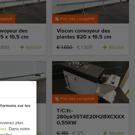
mpétitif
Prix très compétitif
nvoyeur des
Viscon convoyeur des
5 x 19,5 cm
plantes 820 x 19,5 cm
1.600
Ajouter
€ 1.650
€ 1.500
Ajouter
mpétitif
Prix très compétitif
nformons sur les
yeur des
T/C:fc-
7 x 16 cm
280pk55T4E20H2BXCXXXSX
ouverez plus
0,55KW
kies
. Dans notre
Ajouter
€ 195
€ 175
Ajouter
nelles.