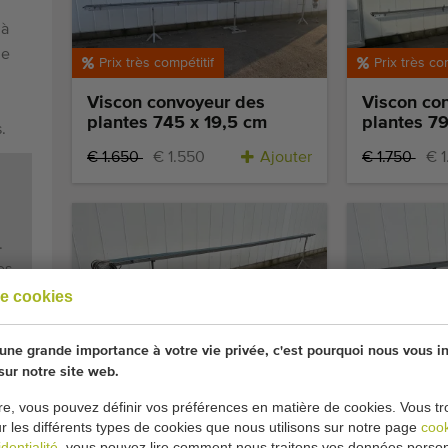
 à
de
Prix très compétitif
Prix très co
Viscon convoyeur des
Viscon co
plantes 745 x 19,5 cm
plantes 79
.
€ 1.650
€ 1.550
Ajouter
€ 1.750
€ 
.
es
e cookies
.
Super occasion
Prix très co
ne grande importance à votre vie privée, c'est pourquoi nous vous i
Javo 610 -15 convoyeur 610
FGM convo
 sur notre site web.
x 15 cm
plantes 65
re, vous pouvez définir vos préférences en matière de cookies. Vous tr
ur les différents types de cookies que nous utilisons sur notre page
coo
Ajouter
dentialité
, vous pouvez lire comment nous traitons vos données person