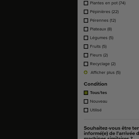
Plantes en pot
(74)
Pépinières
(22)
Pérennes
(12)
Plateaux
(8)
Légumes
(5)
Fruits
(5)
Fleurs
(2)
Recyclage
(2)
Afficher plus (5)
Condition
Tous/tes
Nouveau
Utilisé
Souhaitez-vous être te
informé(e) de l'arrivée 
machines similaires ?