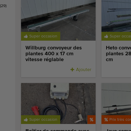
(29)
Super occasion
Super occa
Willburg convoyeur des
Heto conv
plantes 400 x 17 cm
plantes 28
vitesse réglable
cm
Ajouter
Super occasion
Prix très co