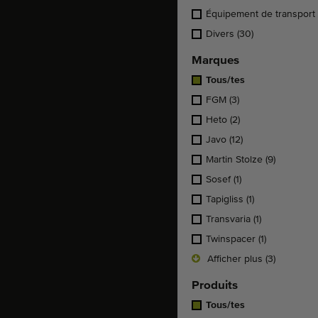
Équipement de transport
Divers
(30)
Marques
Tous/tes
FGM
(3)
Heto
(2)
Javo
(12)
Martin Stolze
(9)
Sosef
(1)
Tapigliss
(1)
Transvaria
(1)
Twinspacer
(1)
Afficher plus (3)
Produits
Tous/tes