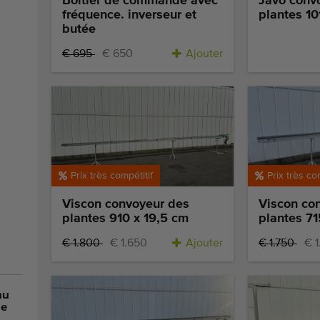
Boîtier de commande avec
Javo conv
fréquence. inverseur et
plantes 10
butée
€ 695
€ 650
Ajouter
Prix très compétitif
Prix très co
Viscon convoyeur des
Viscon co
plantes 910 x 19,5 cm
plantes 71
€ 1.800
€ 1.650
Ajouter
€ 1.750
€ 
nu
de