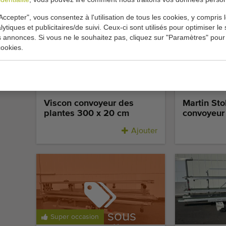
Accepter", vous consentez à l'utilisation de tous les cookies, y compris 
lytiques et publicitaires/de suivi. Ceux-ci sont utilisés pour optimiser le s
s annonces. Si vous ne le souhaitez pas, cliquez sur "Paramètres" pour
ookies.
Super occasion
Super occa
Viscon convoyeur des
Martin St
plantes 300 x 20 cm
convoyeur
Ajouter
Vendu sous
Super occasion