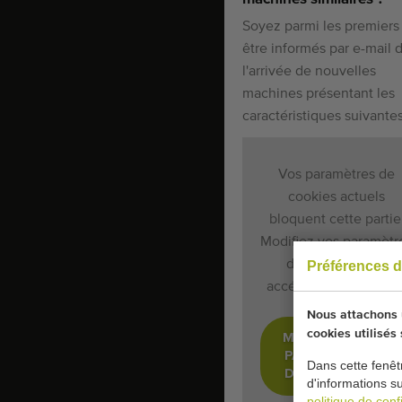
Soyez parmi les premiers
être informés par e-mail 
l'arrivée de nouvelles
machines présentant les
caractéristiques suivantes
Vos paramètres de
cookies actuels
bloquent cette partie
Modifiez vos paramètr
de cookies pour
Préférences d
accéder à cette partie
Nous attachons u
cookies utilisés
MODIFIER LES
PARAMÈTRES
Dans cette fenêt
DES COOKIES
d'informations s
politique de confi