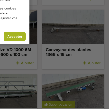
les cookies
ite et
 ajuster vos
Accepter
sion
olze VD 1000 6M
Convoyeur des plantes
 600 x 100 cm
1365 x 15 cm
Ajouter
Ajouter
Super occasion