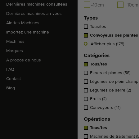
Dernières machines consultées
-10cm
+10cm
Dernières machines arrivées
Types
Alertes Machines
Tous/tes
Importez une machine
Convoyeurs des plante
Machines
Afficher plus (175)
Marques
Catégories
À propos de nous
Tous/tes
FAQ
Fleurs et plantes
(58)
Contact
Légumes de plein cham
Blog
Légumes de serre
(2)
Fruits
(2)
Convoyeurs
(41)
Opérations
Tous/tes
Machines de traitement
(