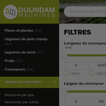
Fleurs et plantes
FILTRES
(576)
Légumes de plein champ
Longueur du convoyeu
(567)
(cm)
Légumes de serre
(347)
Fruits
(333)
Convoyeurs
(438)
-30cm
+30c
VENDRE VOS MACHINES!
Largeur du convoyeur
Recherche par type
Rechercher par culture