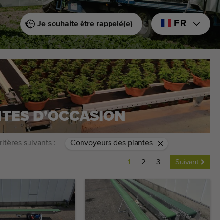
FR
Je souhaite être rappelé(e)
TES D'OCCASION
ritères suivants :
Convoyeurs des plantes
1
2
3
Suivant