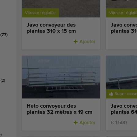
Vitesse réglable
Vitesse réglab
Javo convoyeur des
Javo conv
plantes 310 x 15 cm
plantes 31
s
(77)
Ajouter
p
(2)
Super occa
Heto convoyeur des
Javo conv
plantes 32 mètres x 19 cm
plantes 6
Ajouter
€ 1.500
5)