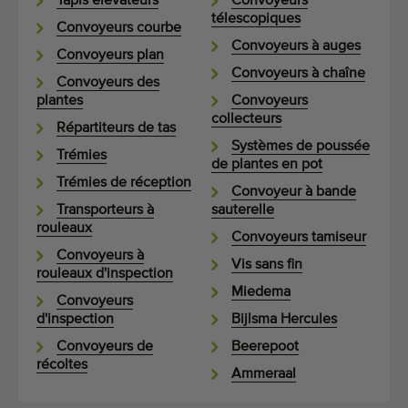
Tapis élévateurs
Convoyeurs
télescopiques
Convoyeurs courbe
Convoyeurs à auges
Convoyeurs plan
Convoyeurs à chaîne
Convoyeurs des
plantes
Convoyeurs
collecteurs
Répartiteurs de tas
Systèmes de poussée
Trémies
de plantes en pot
Trémies de réception
Convoyeur à bande
Transporteurs à
sauterelle
rouleaux
Convoyeurs tamiseur
Convoyeurs à
Vis sans fin
rouleaux d'inspection
Miedema
Convoyeurs
d'inspection
Bijlsma Hercules
Convoyeurs de
Beerepoot
récoltes
Ammeraal