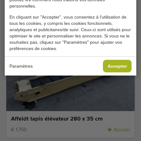
personnelles.
Unisorting Sammo tapis élévateur 240 x 60
cm
En cliquant sur "Accepter", vous consentez à l'utilisation de
tous les cookies, y compris les cookies fonctionnels,
€ 3.250
Ajouter
analytiques et publicitaires/de suivi. Ceux-ci sont utilisés pour
optimiser le site et personnaliser les annonces. Si vous ne le
souhaitez pas, cliquez sur "Paramètres" pour ajuster vos
préférences de cookies.
Paramètres
Accepter
Affeldt tapis élévateur 280 x 35 cm
€ 1.750
Ajouter