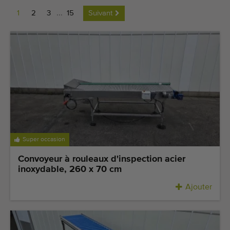
Dernières machines arrivées
1
2
3
...
15
Suivant
Alertes Machines
Importez une machine
Machines
Marques
À propos de nous
Super occasion
FAQ
Convoyeur à rouleaux d'inspection acier
inoxydable, 260 x 70 cm
Contact
Ajouter
Blog