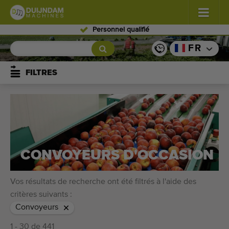
Personnel qualifié
Fleurs et plantes
(587)
FR
Légumes de plein champ
(570)
FILTRES
Légumes de serre
(350)
Fruits
(336)
Convoyeurs
(441)
CONVOYEURS D'OCCASION
Vendre vos machines!
Vos résultats de recherche ont été filtrés à l'aide des
Recherche par type
critères suivants :
Convoyeurs
Dernières machines consultées
1 - 30 de 441