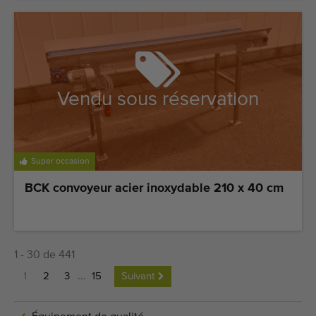
Vendu sous réservation
Super occasion
BCK convoyeur acier inoxydable 210 x 40 cm
1 - 30 de 441
1
2
3
...
15
Suivant