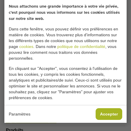
coordonnées ici.
Nous attachons une grande importance à votre vie privée,
c'est pourquoi nous vous informons sur les cookies utilisés
sur notre site web.
Vos paramètres de cookies actuels bloquent cette
Dans cette fenêtre, vous pouvez définir vos préférences en
partie. Modifiez vos paramètres de cookies pour
matière de cookies. Vous trouverez plus d'informations sur
accéder à cette partie.
les différents types de cookies que nous utilisons sur notre
page
cookies
. Dans notre
politique de confidentialité
, vous
pouvez lire comment nous traitons vos données
MODIFIER LES PARAMÈTRES DES COOKIES
personnelles.
En cliquant sur "Accepter", vous consentez à l'utilisation de
tous les cookies, y compris les cookies fonctionnels,
analytiques et publicitaires/de suivi. Ceux-ci sont utilisés pour
Type
optimiser le site et personnaliser les annonces. Si vous ne le
Conteneurs à pelles
souhaitez pas, cliquez sur "Paramètres" pour ajuster vos
préférences de cookies.
Marque
Peecon
Paramètres
Accepter
Catégorie de produit
Équipement de transport
Produits