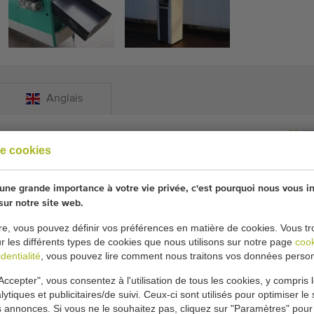
Anglais
e cookies
use pour les concombres
ne grande importance à votre vie privée, c'est pourquoi nous vous i
eefa Q-Sort 10 pour concombres
 sur notre site web.
re, vous pouvez définir vos préférences en matière de cookies. Vous tr
ent de poids
ur les différents types de cookies que nous utilisons sur notre page
coo
es tournantes
dentialité
, vous pouvez lire comment nous traitons vos données person
tation
Accepter", vous consentez à l'utilisation de tous les cookies, y compris 
uleaux en haut
lytiques et publicitaires/de suivi. Ceux-ci sont utilisés pour optimiser le s
 en 2019
s annonces. Si vous ne le souhaitez pas, cliquez sur "Paramètres" pour