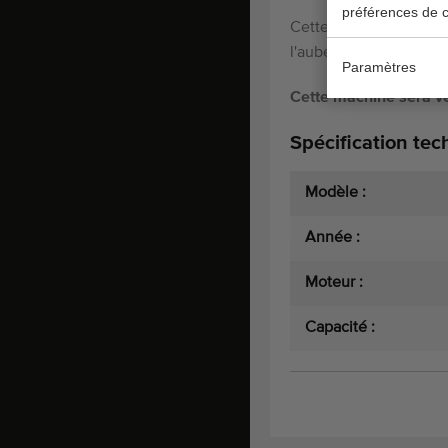
préférences de c
Cette calibreuse peut é
l'aubergine et la courg
Paramètres
Cette machine sera vér
Spécification tec
Modèle :
Année :
Moteur :
Capacité :