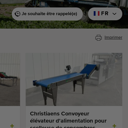
FR
Je souhaite être rappelé(e)
Imprimer
Christiaens Convoyeur
élévateur d'alimentation pour
scelleuse de concombres