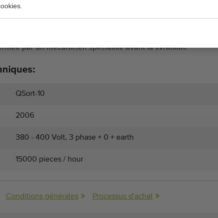
ookies.
galement être utilisée pour d'autres cultures, telles que
ette.
ifiée par un mécanicien spécialisé avant la livraison.
hniques:
QSort-10
2006
380 - 400 Volt, 3 phase + 0 + earth
15000 pieces / hour
Conditions générales
Processus d'achat