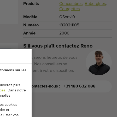
Produits
Concombres
,
Aubergines
,
Courgettes
Modèle
QSort-10
Numéro
1820211105
Année
2006
S'il vous plaît contactez Reno
Nous serons heureux de vous
aider. Nos conseillers se
nformons sur les
tiennent à votre disposition.
ouverez plus
Contactez-nous :
+31 180 632 088
kies
. Dans notre
nelles.
les cookies
ite et
 ajuster vos