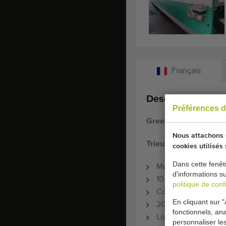
Français
Description:
Préférences d
Greefa QSort -10 trie
Nous attachons u
Trieuse pondérale Gr
cookies utilisés
Dans cette fenêt
Machine de classem
d'informations s
10 sorties avec tabl
politique de confi
Convoyeur d'alimen
En cliquant sur "
20 convoyeurs à ro
fonctionnels, ana
Loadcell renouvelé
personnaliser le