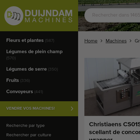
Fleurs et plantes
(587)
Home
Machines
Gr
Légumes de plein champ
(570)
Légumes de serre
(350)
Fruits
(336)
Convoyeurs
(441)
VENDRE VOS MACHINES!
Christiaens CS01
Recherche par type
scellant de conco
Rechercher par culture
wrapper