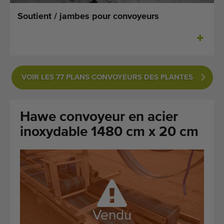
Dernières machines arrivées
Soutient / jambes pour convoyeurs
Alertes Machines
Importez une machine
VOIR LES 77 PLANS CONVOYEURS DES PLANTES
Machines
Marques
Hawe convoyeur en acier
À propos de nous
inoxydable 1480 cm x 20 cm
FAQ
Contact
Blog
Vendu