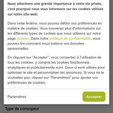
coordonnées ici.
Nous attachons une grande importance à votre vie privée,
c'est pourquoi nous vous informons sur les cookies utilisés
sur notre site web.
Vos paramètres de cookies actuels bloquent cette
Dans cette fenêtre, vous pouvez définir vos préférences en
partie. Modifiez vos paramètres de cookies pour
matière de cookies. Vous trouverez plus d'informations sur
accéder à cette partie.
les différents types de cookies que nous utilisons sur notre
page
cookies
. Dans notre
politique de confidentialité
, vous
pouvez lire comment nous traitons vos données
MODIFIER LES PARAMÈTRES DES COOKIES
personnelles.
En cliquant sur "Accepter", vous consentez à l'utilisation de
tous les cookies, y compris les cookies fonctionnels,
analytiques et publicitaires/de suivi. Ceux-ci sont utilisés pour
Type
optimiser le site et personnaliser les annonces. Si vous ne le
Convoyeurs des plantes
souhaitez pas, cliquez sur "Paramètres" pour ajuster vos
préférences de cookies.
Marque
Hawe
Produits
Paramètres
Accepter
Plantes en pot
Type de convoyeur