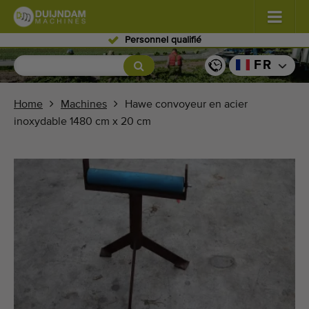
Personnel qualifié
Fleurs et plantes
(587)
FR
Légumes de plein champ
(570)
Home
Machines
Hawe convoyeur en acier
inoxydable 1480 cm x 20 cm
Légumes de serre
(350)
Fruits
(336)
Convoyeurs
(441)
Vendre vos machines!
Recherche par type
Dernières machines consultées