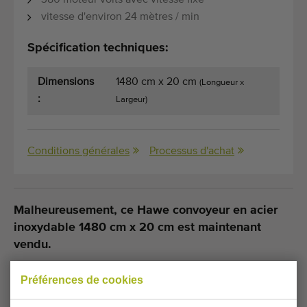
380 moteur volts avec vitesse fixe
vitesse d'environ 24 mètres / min
Spécification techniques:
Dimensions
1480 cm x 20 cm
(Longueur x
:
Largeur)
Conditions générales
Processus d'achat
Malheureusement, ce Hawe convoyeur en acier
inoxydable 1480 cm x 20 cm est maintenant
vendu.
Souhaitez-vous être tenu informé lorsqu'un Convoyeurs
Préférences de cookies
des plantes comparable sera disponible ? Remplissez vos