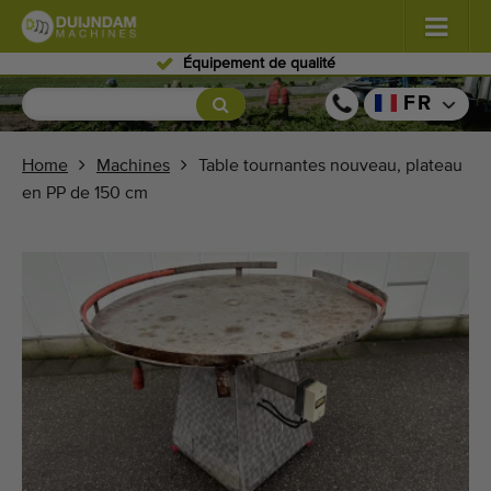
Personnel qualifié
Fleurs et plantes
(576)
FR
Légumes de plein champ
(567)
Home
Machines
Table tournantes nouveau, plateau
en PP de 150 cm
Légumes de serre
(347)
Fruits
(333)
Convoyeurs
(437)
Vendre vos machines!
Recherche par type
Dernières machines consultées