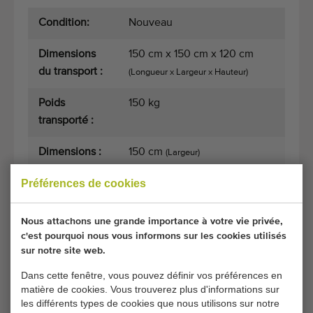
Condition:
Nouveau
Dimensions
150 cm x 150 cm x 120 cm
du transport :
(Longueur x Largeur x Hauteur)
Poids
150 kg
transporté :
Dimensions :
150 cm
(Largeur)
Préférences de cookies
Conditions générales
Processus d'achat
Nous attachons une grande importance à votre vie privée,
c'est pourquoi nous vous informons sur les cookies utilisés
sur notre site web.
Malheureusement, ce Table tournantes nouveau,
Dans cette fenêtre, vous pouvez définir vos préférences en
plateau en PP de 150 cm est maintenant vendu.
matière de cookies. Vous trouverez plus d'informations sur
les différents types de cookies que nous utilisons sur notre