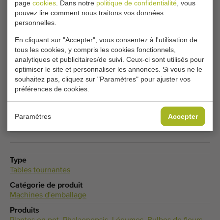
Souhaitez-vous être tenu informé lorsqu'un Tables
page
cookies
. Dans notre
politique de confidentialité
, vous
pouvez lire comment nous traitons vos données
tournantes comparable sera disponible ? Remplissez vos
personnelles.
coordonnées ici.
En cliquant sur "Accepter", vous consentez à l'utilisation de
tous les cookies, y compris les cookies fonctionnels,
Vos paramètres de cookies actuels bloquent cette
analytiques et publicitaires/de suivi. Ceux-ci sont utilisés pour
optimiser le site et personnaliser les annonces. Si vous ne le
partie. Modifiez vos paramètres de cookies pour
souhaitez pas, cliquez sur "Paramètres" pour ajuster vos
accéder à cette partie.
préférences de cookies.
MODIFIER LES PARAMÈTRES DES COOKIES
Paramètres
Accepter
Type
Tables tournantes
Catégorie de produit
Machines d'emballage
Produits