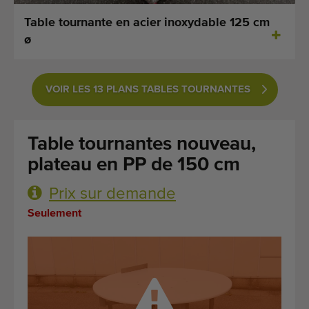
Dernières machines arrivées
Table tournante en acier inoxydable 125 cm
ø
Alertes Machines
Importez une machine
VOIR LES 13 PLANS TABLES TOURNANTES
Machines
Table tournantes nouveau,
Marques
plateau en PP de 150 cm
À propos de nous
Prix sur demande
FAQ
Seulement
Contact
Blog