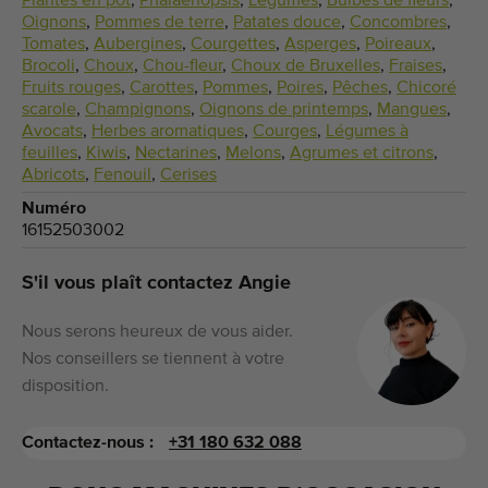
Plantes en pot
,
Phalaenopsis
,
Légumes
,
Bulbes de fleurs
,
Oignons
,
Pommes de terre
,
Patates douce
,
Concombres
,
Tomates
,
Aubergines
,
Courgettes
,
Asperges
,
Poireaux
,
Brocoli
,
Choux
,
Chou-fleur
,
Choux de Bruxelles
,
Fraises
,
Fruits rouges
,
Carottes
,
Pommes
,
Poires
,
Pêches
,
Chicoré
scarole
,
Champignons
,
Oignons de printemps
,
Mangues
,
Avocats
,
Herbes aromatiques
,
Courges
,
Légumes à
feuilles
,
Kiwis
,
Nectarines
,
Melons
,
Agrumes et citrons
,
Abricots
,
Fenouil
,
Cerises
Numéro
16152503002
S'il vous plaît contactez Angie
Nous serons heureux de vous aider.
Nos conseillers se tiennent à votre
disposition.
Contactez-nous :
+31 180 632 088