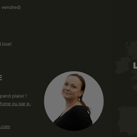
u vendred)
IJssel
E
and plaisir !
hone ou par e-
s.com