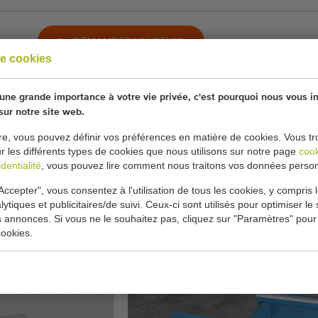
DEMANDER UN DEVIS
e cookies
Conditions générales
Processus d'achat
ne grande importance à votre vie privée, c'est pourquoi nous vous i
 sur notre site web.
re, vous pouvez définir vos préférences en matière de cookies. Vous tr
ur les différents types de cookies que nous utilisons sur notre page
coo
DONC MACHINES D'O
dentialité
, vous pouvez lire comment nous traitons vos données person
Accepter", vous consentez à l'utilisation de tous les cookies, y compris 
t
Coûts d'achat réduits
Moins d'amortissement
M
lytiques et publicitaires/de suivi. Ceux-ci sont utilisés pour optimiser le s
s annonces. Si vous ne le souhaitez pas, cliquez sur "Paramètres" pour
ookies.
MACHINES SIMILA