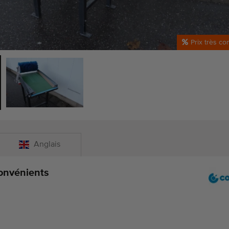
Prix très co
Anglais
onvénients