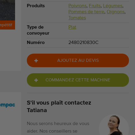
Produits
Poivrons
,
Fruits
,
Légumes
,
Pommes de terre
,
Oignons
,
Tomates
mpétitif
Type de
Plat
convoyeur
Numéro
2480210830C
AJOUTEZ AU DEVIS
COMMANDEZ CETTE MACHINE
S'il vous plaît contactez
Tatiana
Nous serons heureux de vous
aider. Nos conseillers se