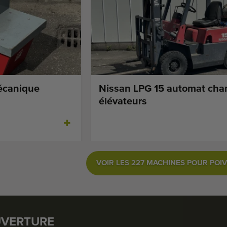
écanique
Nissan LPG 15 automat char
élévateurs
VOIR LES 227 MACHINES POUR POI
UVERTURE