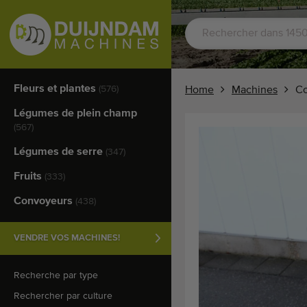
Fleurs et plantes
(576)
Home
Machines
Co
Légumes de plein champ
(567)
Légumes de serre
(347)
Fruits
(333)
Convoyeurs
(438)
VENDRE VOS MACHINES!
Recherche par type
Rechercher par culture