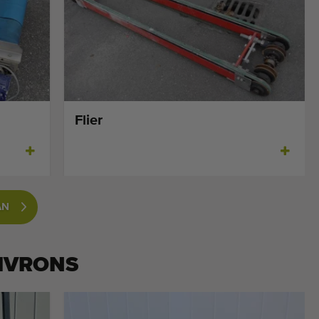
Flier
AN
IVRONS