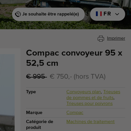
FR
Je souhaite être rappelé(e)
Imprimer
Compac convoyeur 95 x
52,5 cm
€ 995
€ 750,- (hors TVA)
Type
Convoyeurs plan
,
Trieuses
de pommes et de fruits
,
Trieuses pour poivrons
Marque
Compac
Catégorie de
Machines de traitement
produit