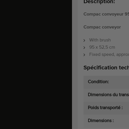
Description:
Compac convoyeur 95
Compac conveyor
With brush
95 x 52,5 cm
Fixed speed, approx
Spécification tec
Condition:
Dimensions du transp
Poids transporté :
Dimensions :