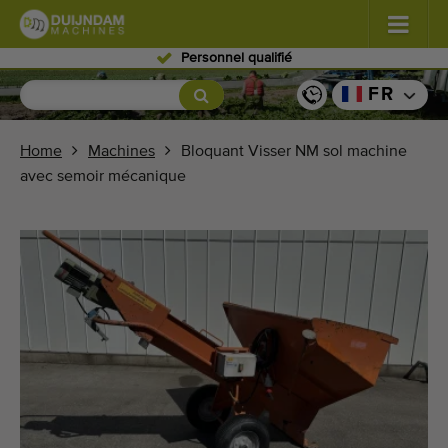
Personnel qualifié
Fleurs et plantes
(587)
FR
Légumes de plein champ
(570)
Home
Machines
Bloquant Visser NM sol machine
avec semoir mécanique
Légumes de serre
(350)
Fruits
(336)
Convoyeurs
(441)
Vendre vos machines!
Recherche par type
Dernières machines consultées