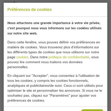
vendu.
Préférences de cookies
Souhaitez-vous être tenu informé lorsqu'un Presses
mottes comparable sera disponible ? Remplissez vos
Nous attachons une grande importance à votre vie privée,
coordonnées ici.
c'est pourquoi nous vous informons sur les cookies utilisés
sur notre site web.
Dans cette fenêtre, vous pouvez définir vos préférences en
Vos paramètres de cookies actuels bloquent cette
matière de cookies. Vous trouverez plus d'informations sur
partie. Modifiez vos paramètres de cookies pour
les différents types de cookies que nous utilisons sur notre
accéder à cette partie.
page
cookies
. Dans notre
politique de confidentialité
, vous
pouvez lire comment nous traitons vos données
personnelles.
MODIFIER LES PARAMÈTRES DES COOKIES
En cliquant sur "Accepter", vous consentez à l'utilisation de
tous les cookies, y compris les cookies fonctionnels,
analytiques et publicitaires/de suivi. Ceux-ci sont utilisés pour
optimiser le site et personnaliser les annonces. Si vous ne le
Type
souhaitez pas, cliquez sur "Paramètres" pour ajuster vos
Presses mottes
préférences de cookies.
Marque