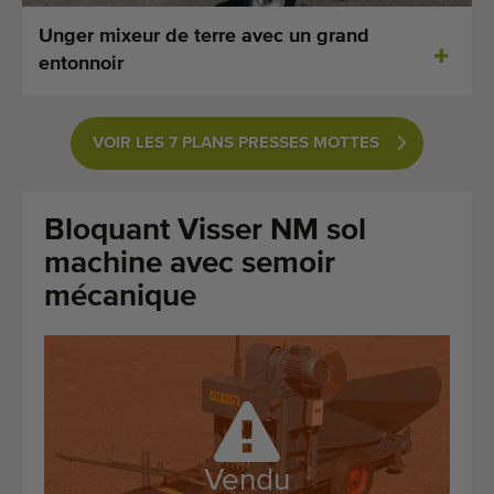
Dernières machines arrivées
Unger mixeur de terre avec un grand
entonnoir
Alertes Machines
Importez une machine
VOIR LES 7 PLANS PRESSES MOTTES
Machines
Bloquant Visser NM sol
Marques
machine avec semoir
À propos de nous
mécanique
FAQ
Contact
Blog
Vendu