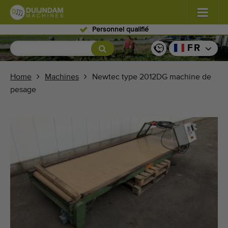
Personnel qualifié
Fleurs et plantes
(576)
FR
Légumes de plein champ
(567)
Home
Machines
Newtec type 2012DG machine de
pesage
Légumes de serre
(347)
Fruits
(333)
Convoyeurs
(438)
Vendre vos machines!
Recherche par type
Dernières machines consultées