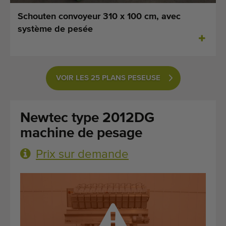
Dernières machines arrivées
Schouten convoyeur 310 x 100 cm, avec
système de pesée
Alertes Machines
Importez une machine
VOIR LES 25 PLANS PESEUSE
Machines
Marques
Newtec type 2012DG
À propos de nous
machine de pesage
FAQ
Prix sur demande
Contact
Blog