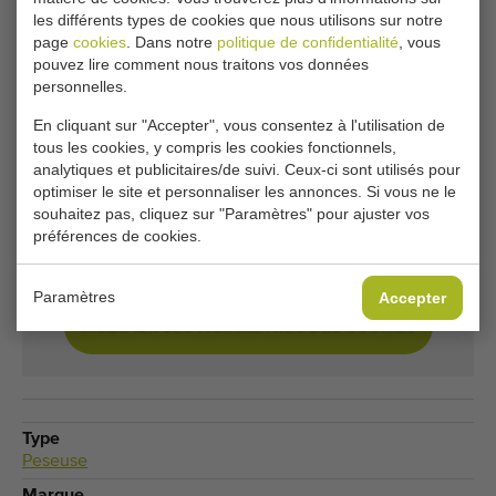
Malheureusement, ce Newtec type 2012DG
les différents types de cookies que nous utilisons sur notre
machine de pesage est maintenant vendu.
page
cookies
. Dans notre
politique de confidentialité
, vous
pouvez lire comment nous traitons vos données
Souhaitez-vous être tenu informé lorsqu'un Peseuse
personnelles.
comparable sera disponible ? Remplissez vos
En cliquant sur "Accepter", vous consentez à l'utilisation de
coordonnées ici.
tous les cookies, y compris les cookies fonctionnels,
analytiques et publicitaires/de suivi. Ceux-ci sont utilisés pour
optimiser le site et personnaliser les annonces. Si vous ne le
Vos paramètres de cookies actuels bloquent cette
souhaitez pas, cliquez sur "Paramètres" pour ajuster vos
partie. Modifiez vos paramètres de cookies pour
préférences de cookies.
accéder à cette partie.
Paramètres
Accepter
MODIFIER LES PARAMÈTRES DES COOKIES
Type
Peseuse
Marque