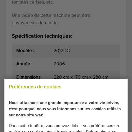
tomates cerises, etc.
Une vidéo de cette machine peut être
envoyée sur demande.
Spécification techniques:
Modèle :
2012DG
Année :
2006
Dimensions
220 cm x 170 cm x 230 cm
du transport :
(Longueur x Largeur x Hauteur)
Préférences de cookies
Nous attachons une grande importance à votre vie privée,
Conditions générales
Processus d'achat
c'est pourquoi nous vous informons sur les cookies utilisés
sur notre site web.
Dans cette fenêtre, vous pouvez définir vos préférences en
matière de cookies. Vous trouverez plus d'informations sur