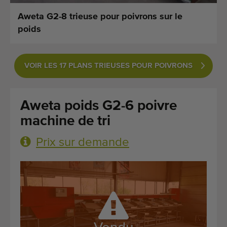
Dernières machines arrivées
Aweta G2-8 trieuse pour poivrons sur le
poids
Alertes Machines
Importez une machine
VOIR LES 17 PLANS TRIEUSES POUR POIVRONS
Machines
Aweta poids G2-6 poivre
Marques
machine de tri
À propos de nous
Prix sur demande
FAQ
Contact
Blog