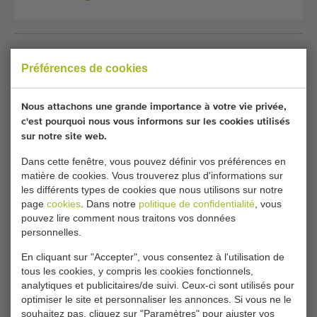
Malheureusement, ce Aweta poids G2-6 poivre
Préférences de cookies
machine de tri est maintenant vendu.
Souhaitez-vous être tenu informé lorsqu'un Trieuses pour
Nous attachons une grande importance à votre vie privée,
c'est pourquoi nous vous informons sur les cookies utilisés
poivrons comparable sera disponible ? Remplissez vos
sur notre site web.
coordonnées ici.
Dans cette fenêtre, vous pouvez définir vos préférences en
matière de cookies. Vous trouverez plus d'informations sur
Vos paramètres de cookies actuels bloquent cette
les différents types de cookies que nous utilisons sur notre
page
cookies
. Dans notre
politique de confidentialité
, vous
partie. Modifiez vos paramètres de cookies pour
pouvez lire comment nous traitons vos données
accéder à cette partie.
personnelles.
En cliquant sur "Accepter", vous consentez à l'utilisation de
MODIFIER LES PARAMÈTRES DES COOKIES
tous les cookies, y compris les cookies fonctionnels,
analytiques et publicitaires/de suivi. Ceux-ci sont utilisés pour
optimiser le site et personnaliser les annonces. Si vous ne le
souhaitez pas, cliquez sur "Paramètres" pour ajuster vos