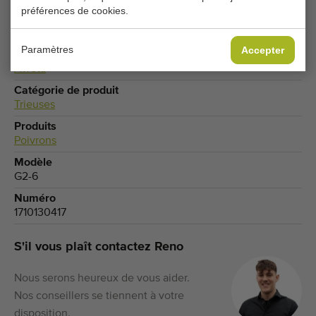
préférences de cookies.
Type
Trieuses pour poivrons
Paramètres
Accepter
Marque
Aweta
Catégorie de produit
Trieuses
Produits
Poivrons
Modèle
G2-6
Numéro
1710130417
S'il vous plaît contactez Reno
Nous serons heureux de vous aider.
Nos conseillers se tiennent à votre
disposition.