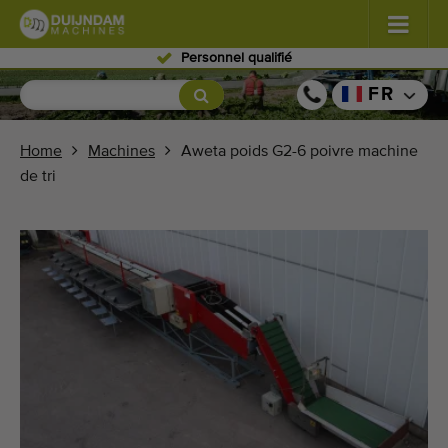
Personnel qualifié
Fleurs et plantes
(580)
FR
Légumes de plein champ
(567)
Home
Machines
Aweta poids G2-6 poivre machine
de tri
Légumes de serre
(347)
Fruits
(333)
Convoyeurs
(441)
Vendre vos machines!
Recherche par type
Dernières machines consultées