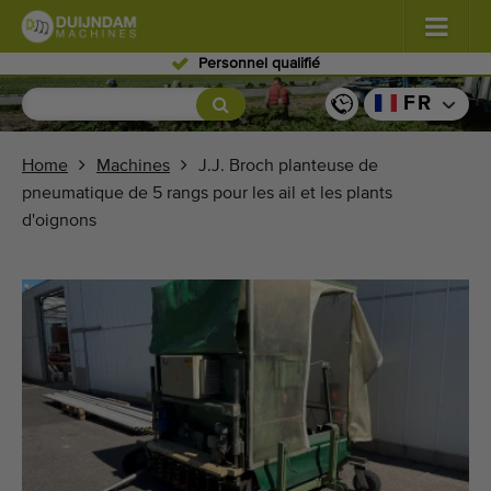
Personnel qualifié
Fleurs et plantes
(576)
FR
Légumes de plein champ
(567)
Home
Machines
J.J. Broch planteuse de
pneumatique de 5 rangs pour les ail et les plants
Légumes de serre
(347)
d'oignons
Fruits
(333)
Convoyeurs
(438)
Vendre vos machines!
Recherche par type
Dernières machines consultées