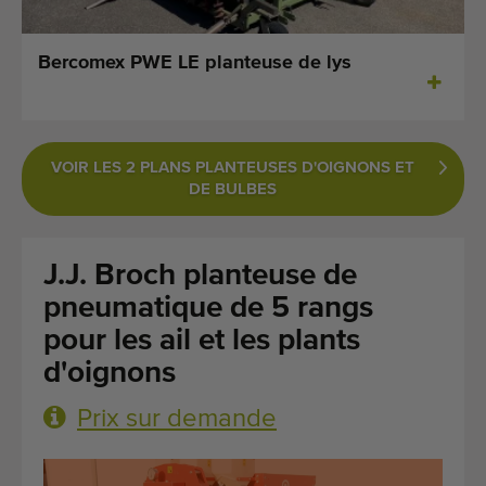
Dernières machines arrivées
Bercomex PWE LE planteuse de lys
Alertes Machines
Importez une machine
VOIR LES 2 PLANS PLANTEUSES D'OIGNONS ET
Machines
DE BULBES
Marques
J.J. Broch planteuse de
À propos de nous
pneumatique de 5 rangs
FAQ
pour les ail et les plants
d'oignons
Contact
Prix sur demande
Blog