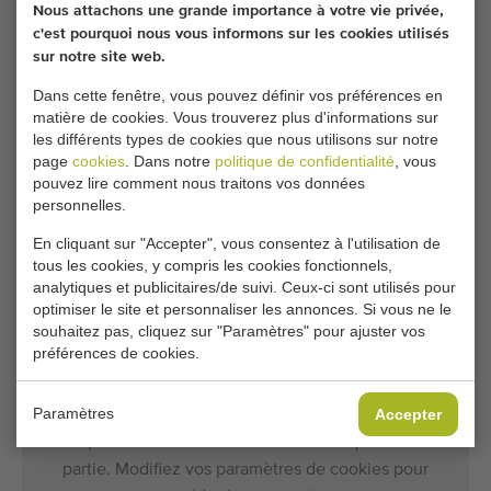
Dimensions
230 cm x 200 cm x 190 cm
Nous attachons une grande importance à votre vie privée,
c'est pourquoi nous vous informons sur les cookies utilisés
:
(Longueur x Largeur x Hauteur)
sur notre site web.
Dans cette fenêtre, vous pouvez définir vos préférences en
matière de cookies. Vous trouverez plus d'informations sur
Conditions générales
Processus d'achat
les différents types de cookies que nous utilisons sur notre
page
cookies
. Dans notre
politique de confidentialité
, vous
pouvez lire comment nous traitons vos données
personnelles.
Malheureusement, ce J.J. Broch planteuse de
pneumatique de 5 rangs pour les ail et les plants
En cliquant sur "Accepter", vous consentez à l'utilisation de
tous les cookies, y compris les cookies fonctionnels,
d'oignons est maintenant vendu.
analytiques et publicitaires/de suivi. Ceux-ci sont utilisés pour
optimiser le site et personnaliser les annonces. Si vous ne le
Souhaitez-vous être tenu informé lorsqu'un Planteuses
souhaitez pas, cliquez sur "Paramètres" pour ajuster vos
d'oignons et de bulbes comparable sera disponible ?
préférences de cookies.
Remplissez vos coordonnées ici.
Paramètres
Accepter
Vos paramètres de cookies actuels bloquent cette
partie. Modifiez vos paramètres de cookies pour