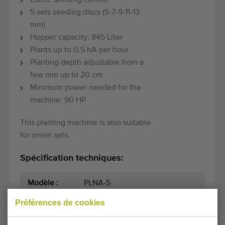
Electr. seeding control
5 sets seeding discs (5-7-9-11-13
mm)
Hopper capacity: 845 Liter
Plants up to 0,5 hA per hour
Planting depth adjustable from a
few mm up to 20 cm
Minimum power needed for the
machine: 90 HP
This planting machine is also suitable
for onion sets.
Spécification techniques:
Modèle :
PLNA-5
Préférences de cookies
Année :
2018