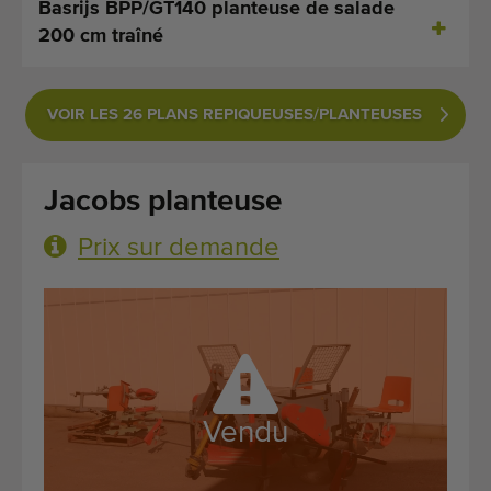
Basrijs BPP/GT140 planteuse de salade
Dernières machines arrivées
200 cm traîné
Alertes Machines
VOIR LES 26 PLANS REPIQUEUSES/PLANTEUSES
Importez une machine
Machines
Jacobs planteuse
Marques
Prix sur demande
À propos de nous
FAQ
Contact
Vendu
Blog