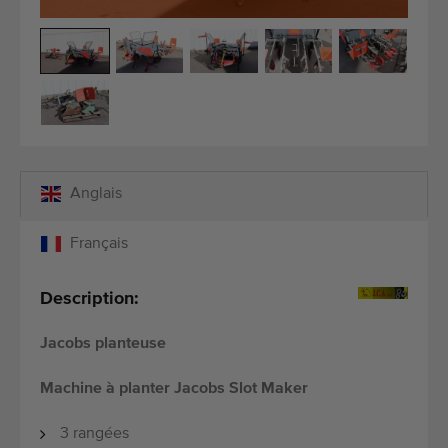
Équipement de qualité
Personnel qualifié
Livraison dans le monde entier
Depuis 1977
Anglais
Français
Description:
Jacobs planteuse
Machine à planter Jacobs Slot Maker
3 rangées