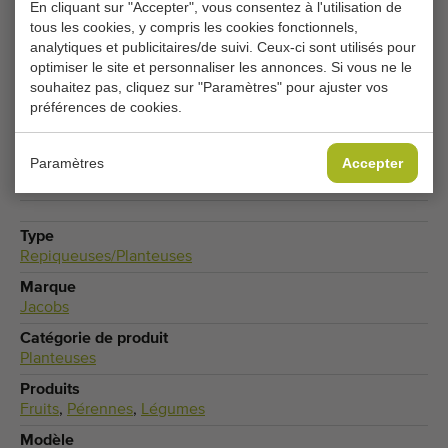
En cliquant sur "Accepter", vous consentez à l'utilisation de
Vos paramètres de cookies actuels bloquent cette
tous les cookies, y compris les cookies fonctionnels,
analytiques et publicitaires/de suivi. Ceux-ci sont utilisés pour
partie. Modifiez vos paramètres de cookies pour
optimiser le site et personnaliser les annonces. Si vous ne le
accéder à cette partie.
souhaitez pas, cliquez sur "Paramètres" pour ajuster vos
préférences de cookies.
MODIFIER LES PARAMÈTRES DES COOKIES
Paramètres
Accepter
Type
Repiqueuses/Planteuses
Marque
Jacobs
Catégorie de produit
Planteuses
Produits
Fruits
,
Pérennes
,
Légumes
Modèle