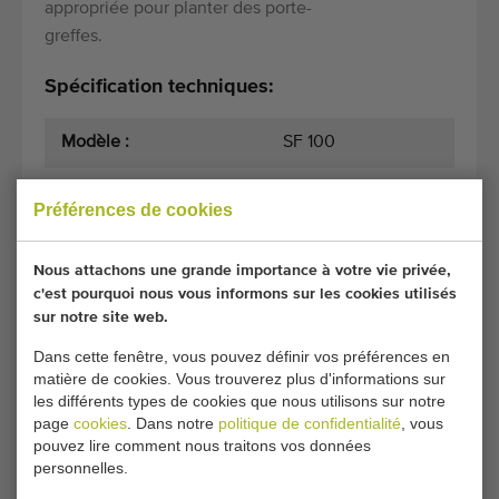
appropriée pour planter des porte-
greffes.
Spécification techniques:
Modèle :
SF 100
Préférences de cookies
Conditions générales
Processus d'achat
Nous attachons une grande importance à votre vie privée,
c'est pourquoi nous vous informons sur les cookies utilisés
sur notre site web.
Malheureusement, ce Jacobs planteuse est
maintenant vendu.
Dans cette fenêtre, vous pouvez définir vos préférences en
matière de cookies. Vous trouverez plus d'informations sur
Souhaitez-vous être tenu informé lorsqu'un
les différents types de cookies que nous utilisons sur notre
page
cookies
. Dans notre
politique de confidentialité
, vous
Repiqueuses/Planteuses comparable sera disponible ?
pouvez lire comment nous traitons vos données
Remplissez vos coordonnées ici.
personnelles.