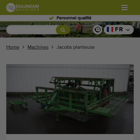
Personnel qualifié
Fleurs et plantes
(576)
FR
Légumes de plein champ
(567)
Home
Machines
Jacobs planteuse
Légumes de serre
(347)
Fruits
(333)
Convoyeurs
(438)
Vendre vos machines!
Recherche par type
Dernières machines consultées