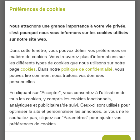
coudre comparable sera disponible ? Remplissez vos
Préférences de cookies
coordonnées ici.
Nous attachons une grande importance à votre vie privée,
c'est pourquoi nous vous informons sur les cookies utilisés
Vos paramètres de cookies actuels bloquent cette
sur notre site web.
partie. Modifiez vos paramètres de cookies pour
accéder à cette partie.
Dans cette fenêtre, vous pouvez définir vos préférences en
matière de cookies. Vous trouverez plus d'informations sur
les différents types de cookies que nous utilisons sur notre
MODIFIER LES PARAMÈTRES DES COOKIES
page
cookies
. Dans notre
politique de confidentialité
, vous
pouvez lire comment nous traitons vos données
personnelles.
En cliquant sur "Accepter", vous consentez à l'utilisation de
tous les cookies, y compris les cookies fonctionnels,
Type
analytiques et publicitaires/de suivi. Ceux-ci sont utilisés pour
Machine à coudre
optimiser le site et personnaliser les annonces. Si vous ne le
Marque
souhaitez pas, cliquez sur "Paramètres" pour ajuster vos
Union
préférences de cookies.
Catégorie de produit
Machines de traitement