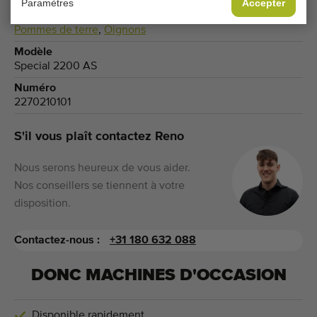
Paramètres
Accepter
Produits
Pommes de terre
,
Oignons
Modèle
Special 2200 AS
Numéro
2270210101
S'il vous plaît contactez Reno
Nous serons heureux de vous aider.
Nos conseillers se tiennent à votre
disposition.
Contactez-nous :
+31 180 632 088
DONC MACHINES D'OCCASION
Disponible rapidement