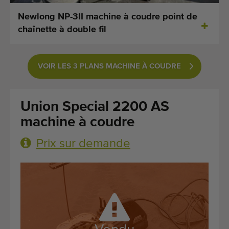
Dernières machines arrivées
Newlong NP-3II machine à coudre point de
chaînette à double fil
Alertes Machines
Importez une machine
VOIR LES 3 PLANS MACHINE À COUDRE
Machines
Union Special 2200 AS
Marques
machine à coudre
À propos de nous
Prix sur demande
FAQ
Contact
Blog