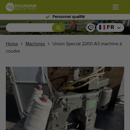
Personnel qualifié
Fleurs et plantes
(587)
FR
Légumes de plein champ
(570)
Home
Machines
Union Special 2200 AS machine à
coudre
Légumes de serre
(350)
Fruits
(336)
Convoyeurs
(441)
Vendre vos machines!
Recherche par type
Dernières machines consultées