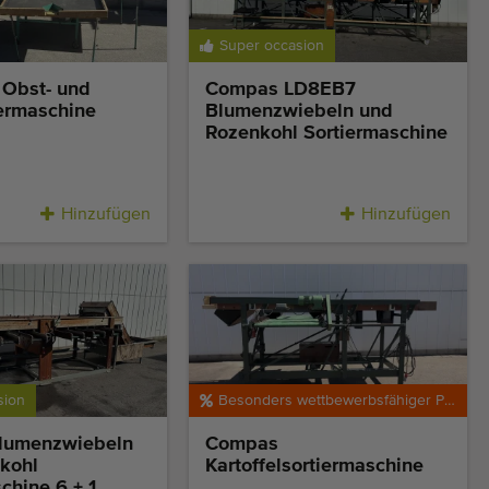
Super occasion
 Obst- und
Compas LD8EB7
iermaschine
Blumenzwiebeln und
Rozenkohl Sortiermaschine
Hinzufügen
Hinzufügen
sion
Besonders wettbewerbsfähiger Preis
lumenzwiebeln
Compas
kohl
Kartoffelsortiermaschine
chine 6 + 1