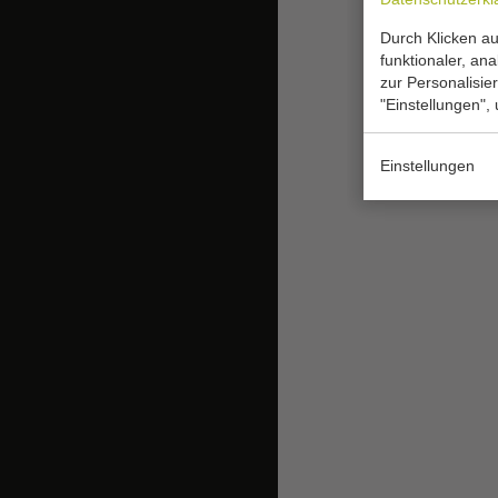
Durch Klicken au
funktionaler, an
zur Personalisie
"Einstellungen",
Einstellungen