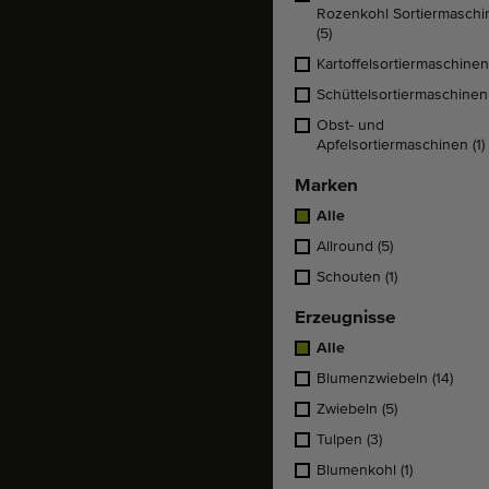
Rozenkohl Sortiermaschi
(5)
Kartoffelsortiermaschine
Schüttelsortiermaschine
Obst- und
Apfelsortiermaschinen
(1)
Marken
Alle
Allround
(5)
Schouten
(1)
Erzeugnisse
Alle
Blumenzwiebeln
(14)
Zwiebeln
(5)
Tulpen
(3)
Blumenkohl
(1)