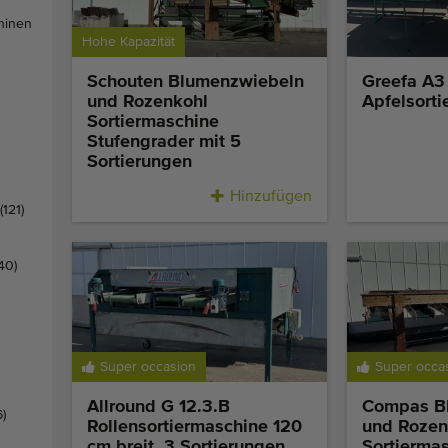
hinen
Hohe Kapazität
Schouten Blumenzwiebeln
Greefa A3
und Rozenkohl
Apfelsort
Sortiermaschine
Stufengrader mit 5
Sortierungen
Hinzufügen
(121)
40)
Super occasion
Super occa
Allround G 12.3.B
Compas B
6)
Rollensortiermaschine 120
und Rozen
cm breit, 3 Sortierungen
Sortiermas