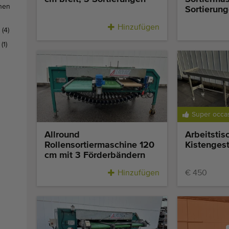
nen
Sortierun
Hinzufügen
n
(4)
n
(1)
Super occa
Allround
Arbeitstis
Rollensortiermaschine 120
Kistengest
cm mit 3 Förderbändern
Hinzufügen
€ 450