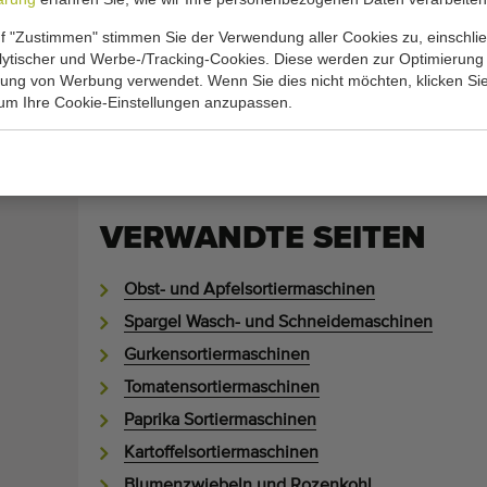
MOCHTEN SIE IHRE MA
f "Zustimmen" stimmen Sie der Verwendung aller Cookies zu, einschlie
alytischer und Werbe-/Tracking-Cookies. Diese werden zur Optimierung
VERKAUFEN?
rung von Werbung verwendet. Wenn Sie dies nicht möchten, klicken Sie
 um Ihre Cookie-Einstellungen anzupassen.
Wir sind ständig auf der Suche nach qualitativ hoc
Landwirtschafts- und Gartenbaumaschinen.
VERWANDTE SEITEN
Obst- und Apfelsortiermaschinen
Spargel Wasch- und Schneidemaschinen
Gurkensortiermaschinen
Tomatensortiermaschinen
Paprika Sortiermaschinen
Kartoffelsortiermaschinen
Blumenzwiebeln und Rozenkohl