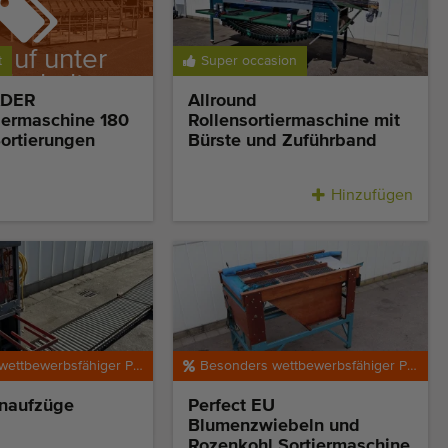
auf unter
t
Super occasion
rbehalt
ADER
Allround
iermaschine 180
Rollensortiermaschine mit
ortierungen
Bürste und Zuführband
Hinzufügen
Besonders wettbewerbsfähiger Preis
Besonders wettbewerbsfähiger Preis
enaufzüge
Perfect EU
Blumenzwiebeln und
Rozenkohl Sortiermaschine