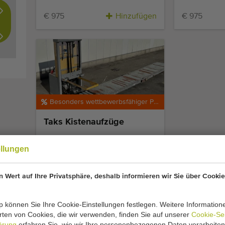
€ 975
Hinzufügen
€ 975
Besonders wettbewerbsfähiger Preis
Taks Kistenaufzüge
€ 975
Hinzufügen
ellungen
1 - 16 von 16
30 Maschinen pro Seite.
 Wert auf Ihre Privatsphäre, deshalb informieren wir Sie über Cookie
Qualitätsgeräte
Fachpersonal
Weltweite
 können Sie Ihre Cookie-Einstellungen festlegen. Weitere Information
ten von Cookies, die wir verwenden, finden Sie auf unserer
Cookie-Se
ärung
erfahren Sie, wie wir Ihre personenbezogenen Daten verarbeiten