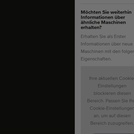
Möchten Sie weiterhin
Informationen über
ähnliche Maschinen
erhalten?
Erhalten Sie als Erster
Informationen über neue
Maschinen mit den folg
Eigenschaften.
Ihre aktuellen Cookie
Einstellungen
blockieren diesen
Bereich. Passen Sie Ih
Cookie-Einstellunge
an, um auf diesen
Bereich zuzugreifen.