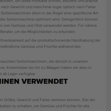
 wurden, um diese Produkte schnell, effizient und präzise
re nach Gewicht und manchmal sogar optisch nach Farbe
 Sortiermaschinen dient in der Regel eine spezifische Art
die Sortiermaschine optimiert wird. Gelegentlich können
ten von Gemüse und Obst verwendet werden. Für nähere
r Berater, um die Möglichkeiten zu erkunden.
Aufmerksamkeit auf die produktschonende Handhabung der
 empfindliche Gemüse und Früchte während des
ebrauchten Sortiermaschinen, die derzeit in unserem
rer, Kistenheber bis hin zu Waagen haben wir alles in
 ab Lager verfügbar.
INEN VERWENDET
in Größe, Gewicht und Farbe variieren können. Ziel der
odukten zu erhalten, um Gemüse und Früchte für alle