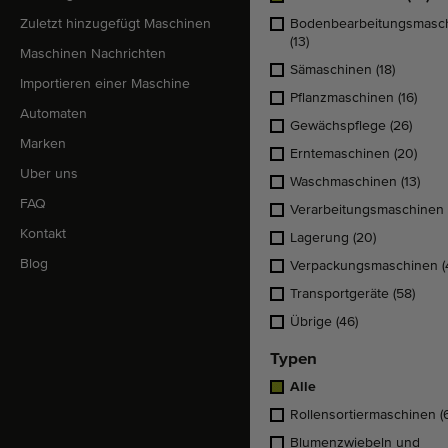
Zuletzt hinzugefügt Maschinen
Bodenbearbeitungsmasc
(13)
Maschinen Nachrichten
Sämaschinen
(18)
Importieren einer Maschine
Pflanzmaschinen
(16)
Automaten
Gewächspflege
(26)
Marken
Erntemaschinen
(20)
Uber uns
Waschmaschinen
(13)
FAQ
Verarbeitungsmaschinen
Kontakt
Lagerung
(20)
Blog
Verpackungsmaschinen
(
Transportgeräte
(58)
Übrige
(46)
Typen
Alle
Rollensortiermaschinen
(
Blumenzwiebeln und