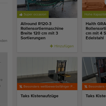
Verk
Super occasion
Hohe Kapazitä
Vo
Allround R120-3
Haith GR
Rollensortiermaschine
Rollensort
Breite 120 cm mit 3
cm mit 4 S
Sortierungen
Edelstahl
enden
Hinzufügen
-
re
n
Besonders wettbewerbsfähiger Preis
Taks Kistenaufzüge
Taks Kist