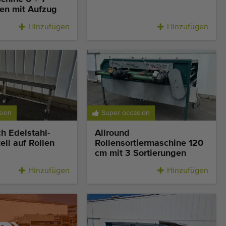
gen mit Aufzug
Hinzufügen
Hinzufügen
sion
Super occasion
ch Edelstahl-
Allround
ell auf Rollen
Rollensortiermaschine 120
cm mit 3 Sortierungen
Hinzufügen
Hinzufügen