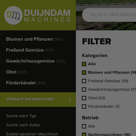
Blumen und Pflanzen
FILTER
(587)
Freiland Gemüse
(570)
Kategorien
Gewächshausgemüse
(350)
Alle
Obst
(336)
Blumen und Pflanzen
(1
Freiland Gemüse
(39)
Förderbänder
(441)
Gewächshausgemüse
(37
Obst
(42)
VERKAUF IHR MASCHINE!
Förderbänder
(7)
Suche nach Typ
Betrieb
Suche nach Kultur
Alle
Zuletzt gesehen Maschinen
Sortiermaschinen
(16)