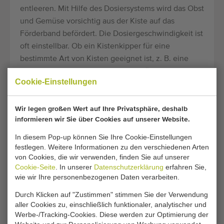
entleeren. Mit Hilfe des Dosiersystems wird das Obst
und Gemüse vorsichtig aus der Kiste auf das
Förderband befördert. Die Dosiergeschwindigkeit ist
oft einstellbar. Ob ein Kistenkipper für eine
bestimmte Art von Kisten geeignet ist, z. B. eine
Obstkiste oder eine Kartoffelkiste, hängt auch von
Cookie-Einstellungen
der Breite der Kiste ab.
Wir legen großen Wert auf Ihre Privatsphäre, deshalb
WASSERKIPPER FÜR ÄPFEL UND
informieren wir Sie über Cookies auf unserer Website.
BIRNEN VON BURG
In diesem Pop-up können Sie Ihre Cookie-Einstellungen
festlegen. Weitere Informationen zu den verschiedenen Arten
Die Wasserkipper, auch Wasserentleerungsgeräte
von Cookies, die wir verwenden, finden Sie auf unserer
genannt, dienen dazu, schwimmendes und nicht
Cookie-Seite
. In unserer
Datenschutzerklärung
erfahren Sie,
schwimmendes Obst wie Äpfel und Birnen
wie wir Ihre personenbezogenen Daten verarbeiten.
schonend zu entleeren. Nach dem Entleeren der
Durch Klicken auf "Zustimmen" stimmen Sie der Verwendung
Obstkisten können die Produkte einer
aller Cookies zu, einschließlich funktionaler, analytischer und
Sortiermaschine oder Verpackungslinie zugeführt
Werbe-/Tracking-Cookies. Diese werden zur Optimierung der
werden. Das Entleeren der Früchte in den