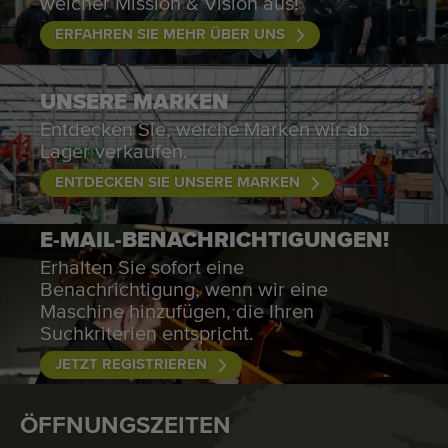
welcher Mission & Vision aus!
ERFAHREN SIE MEHR ÜBER UNS
UNSERE MARKEN
Entdecken Sie, welche Marken wir ab
Lager verkaufen.
ENTDECKEN SIE UNSERE MARKEN
E-MAIL-BENACHRICHTIGUNGEN!
Erhalten Sie sofort eine
Benachrichtigung, wenn wir eine
Maschine hinzufügen, die Ihren
Suchkriterien entspricht.
JETZT REGISTRIEREN
ÖFFNUNGSZEITEN