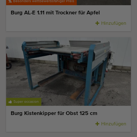
Qualitätsgeräte
Besonders wettbewerbsfähiger Preis
Fachpersonal
Burg AL-E 1.11 mit Trockner für Apfel
Weltweite Lieferung
Hinzufügen
Seit 1977
Super occasion
Burg Kistenkipper für Obst 125 cm
Hinzufügen