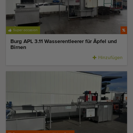
Zuletzt hinzugefügt Maschinen
Maschinen Nachrichten
Super occasion
Importieren einer Maschine
Burg APL 3.11 Wasserentleerer für Äpfel und
Birnen
Automaten
Hinzufügen
Marken
Uber uns
FAQ
Kontakt
Blog