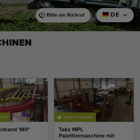
DE
Bitte um Rückruf
CHINEN
sion
Super occasion
enband 180°
Taks MPL
Palettiermaschine mit