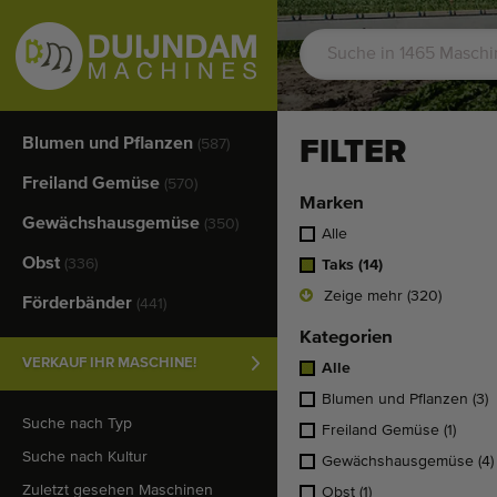
Blumen und Pflanzen
FILTER
(587)
Freiland Gemüse
(570)
Marken
Gewächshausgemüse
(350)
Alle
Obst
(336)
Taks
(14)
Zeige mehr (320)
Förderbänder
(441)
Kategorien
VERKAUF IHR MASCHINE!
Alle
Blumen und Pflanzen
(3)
Suche nach Typ
Freiland Gemüse
(1)
Suche nach Kultur
Gewächshausgemüse
(4)
Zuletzt gesehen Maschinen
Obst
(1)