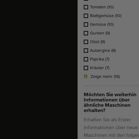
Tomaten
(10)
Blattgemüse
(10)
Gemüse
(10)
Gurken
(9)
Obst
(9)
Aubergine
(8)
Paprika
(7)
Kräuter
(7)
Zeige mehr (16)
Möchten Sie weiterhin
Informationen über
ähnliche Maschinen
erhalten?
Erhalten Sie als Erster
Informationen über neue
Maschinen mit den folg