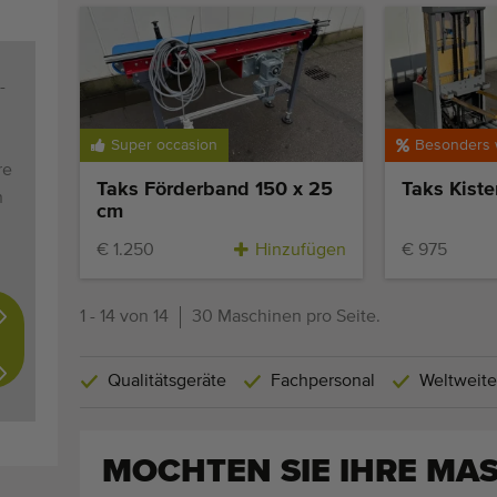
-
Super occasion
re
Taks Förderband 150 x 25
Taks Kist
n
cm
€ 1.250
Hinzufügen
€ 975
1 - 14 von 14
30 Maschinen pro Seite.
Qualitätsgeräte
Fachpersonal
Weltweite
MOCHTEN SIE IHRE MA