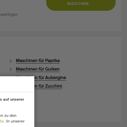
MASCHINE
hwertigen
Maschinen für Paprika
Maschinen für Gurken
Maschinen für Aubergine
Maschinen für Zucchini
Aweta
s auf unserer
Greefa
Sorma
en zu den
ite
. In unserer
.