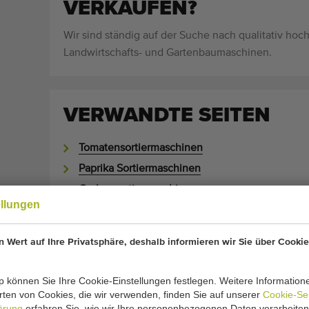
VERKAUFEN?
Wir sind ständig auf der Suche nach qualitativ hoc
Landwirtschafts- und Gartenbaumaschinen.
VERWANDTE SEITEN
Tomatensortiermaschinen
Paprika Sortiermaschinen
Gurkensortiermaschinen
ellungen
Gurken verpackungsmaschinen
Sortiermaschinen
 Wert auf Ihre Privatsphäre, deshalb informieren wir Sie über Cookie
Verpackungsmaschinen
Maschinen für Tomaten
 können Sie Ihre Cookie-Einstellungen festlegen. Weitere Information
ten von Cookies, die wir verwenden, finden Sie auf unserer
Cookie-Se
ärung
erfahren Sie, wie wir Ihre personenbezogenen Daten verarbeiten