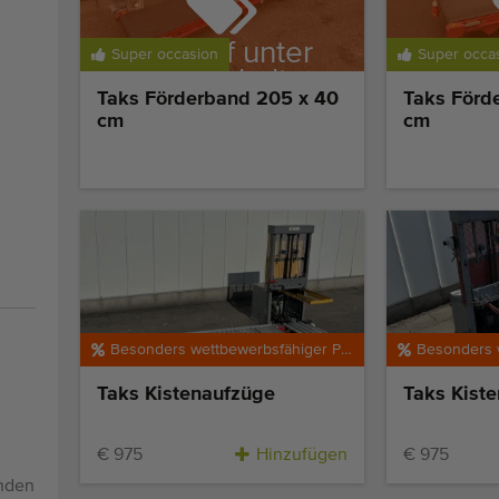
Verkauf unter
Verk
Super occasion
Super occa
Vorbehalt
Vo
Taks Förderband 205 x 40
Taks Förd
cm
cm
Besonders wettbewerbsfähiger Preis
Taks Kistenaufzüge
Taks Kist
€ 975
Hinzufügen
€ 975
enden