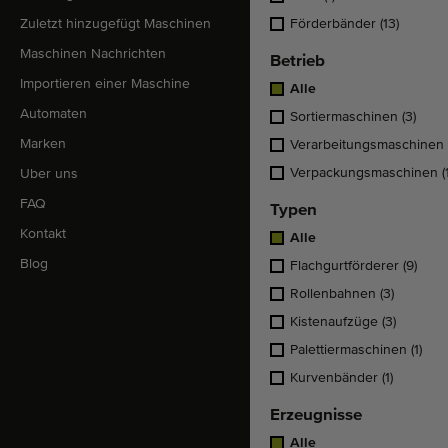
Zuletzt hinzugefügt Maschinen
Förderbänder
(13)
Maschinen Nachrichten
Betrieb
Importieren einer Maschine
Alle
Automaten
Sortiermaschinen
(3)
Marken
Verarbeitungsmaschinen
Verpackungsmaschinen
(
Uber uns
FAQ
Typen
Kontakt
Alle
Blog
Flachgurtförderer
(9)
Rollenbahnen
(3)
Kistenaufzüge
(3)
Palettiermaschinen
(1)
Kurvenbänder
(1)
Erzeugnisse
Alle