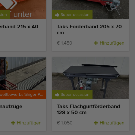
auf unter
sion
Super occasion
rbehalt
erband 215 x 40
Taks Förderband 205 x 70
cm
€ 1.450
Hinzufügen
Besonders wettbewerbsfähiger Preis
Super occasion
enaufzüge
Taks Flachgurtförderband
128 x 50 cm
Hinzufügen
€ 1.050
Hinzufügen