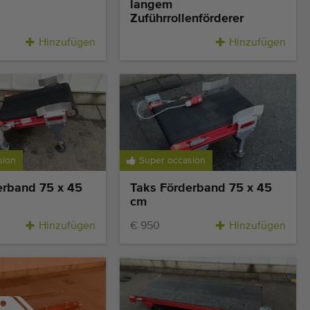
langem
Zuführrollenförderer
Hinzufügen
Hinzufügen
sion
Super occasion
erband 75 x 45
Taks Förderband 75 x 45
cm
Hinzufügen
€ 950
Hinzufügen