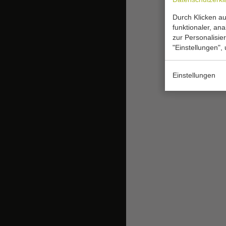
Durch Klicken au
funktionaler, an
zur Personalisie
"Einstellungen",
Einstellungen