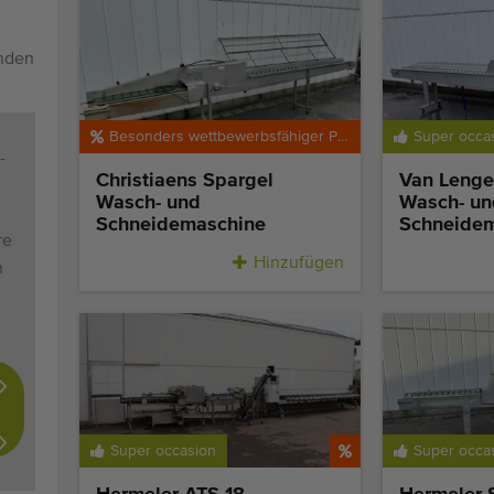
enden
Besonders wettbewerbsfähiger Preis
Super occa
-
Christiaens Spargel
Van Lenge
Wasch- und
Wasch- un
Schneidemaschine
Schneide
re
Hinzufügen
n
Super occasion
Super occa