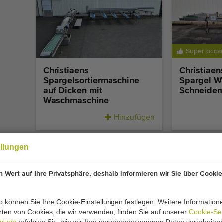
Super occa
Christiaens
Christiae
Spargelsortiermaschine
Spargel W
auf Dicken mit
Schneide
Waschmaschine
Hinzufügen
ellungen
 Wert auf Ihre Privatsphäre, deshalb informieren wir Sie über Cookie
 können Sie Ihre Cookie-Einstellungen festlegen. Weitere Information
Super occasion
ten von Cookies, die wir verwenden, finden Sie auf unserer
Cookie-Se
ärung
erfahren Sie, wie wir Ihre personenbezogenen Daten verarbeiten