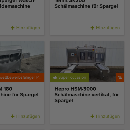
Spargel Wasch-
Tenrit SK205
idemaschine
Schälmaschine für Spargel
Hinzufügen
Hinzufügen
Besonders wettbewerbsfähiger Preis
Super occasion
M 180
Hepro HSM-3000
hine für Spargel
Schälmaschine vertikal, für
Spargel
Hinzufügen
Hinzufügen