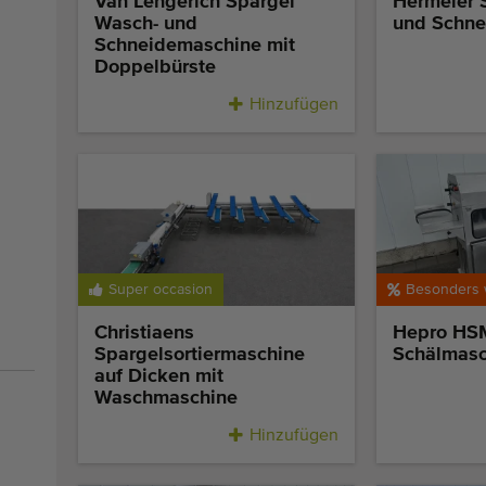
Van Lengerich Spargel
Hermeler 
Wasch- und
und Schne
Schneidemaschine mit
Doppelbürste
Hinzufügen
Super occasion
Christiaens
Hepro HS
Spargelsortiermaschine
Schälmasc
auf Dicken mit
Waschmaschine
Hinzufügen