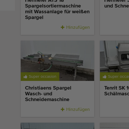
Hermeler ATS 18
Hermeler 
Spargelsortiermaschine
und Schne
mit Wassanlage für weißen
Spargel
Hinzufügen
Super occasion
Super occa
Christiaens Spargel
Tenrit SK 
Wasch- und
Schälmasc
Schneidemaschine
Hinzufügen