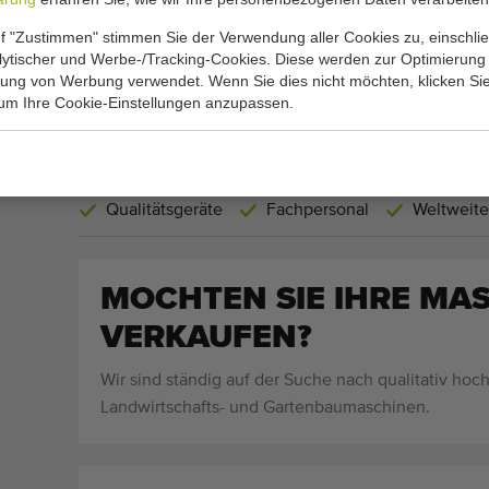
Christiaens Spargel
Hepro HS
Wasch- und
Schälmasc
f "Zustimmen" stimmen Sie der Verwendung aller Cookies zu, einschlie
Schneidemaschine
alytischer und Werbe-/Tracking-Cookies. Diese werden zur Optimierung
rung von Werbung verwendet. Wenn Sie dies nicht möchten, klicken Sie
Hinzufügen
 um Ihre Cookie-Einstellungen anzupassen.
1 - 20 von 20
30 Maschinen pro Seite.
Qualitätsgeräte
Fachpersonal
Weltweite
MOCHTEN SIE IHRE MA
VERKAUFEN?
Wir sind ständig auf der Suche nach qualitativ hoc
Landwirtschafts- und Gartenbaumaschinen.