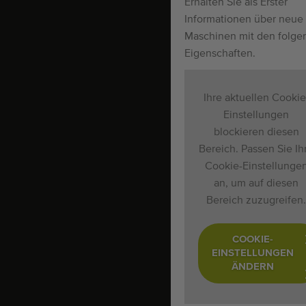
Erhalten Sie als Erster
Informationen über neue
Maschinen mit den folg
Eigenschaften.
Ihre aktuellen Cookie
Einstellungen
blockieren diesen
Bereich. Passen Sie Ih
Cookie-Einstellunge
an, um auf diesen
Bereich zuzugreifen.
COOKIE-
EINSTELLUNGEN
ÄNDERN