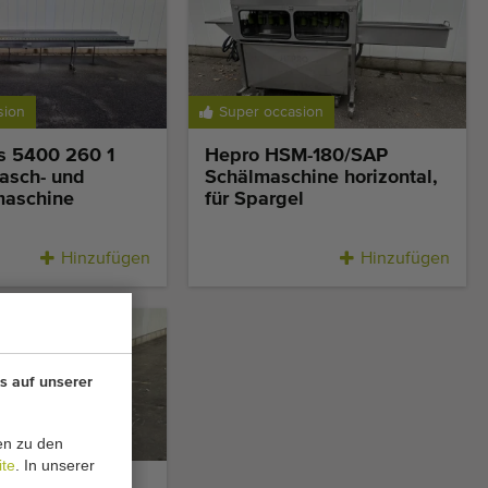
sion
Super occasion
ns 5400 260 1
Hepro HSM-180/SAP
asch- und
Schälmaschine horizontal,
maschine
für Spargel
Hinzufügen
Hinzufügen
s auf unserer
en zu den
ite
. In unserer
.