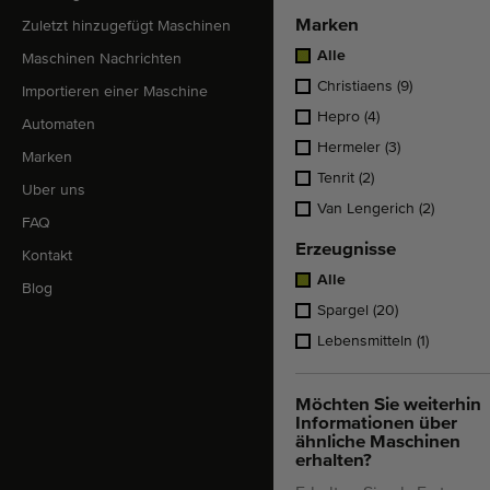
Marken
Zuletzt hinzugefügt Maschinen
Alle
Maschinen Nachrichten
Christiaens
(9)
Importieren einer Maschine
Hepro
(4)
Automaten
Hermeler
(3)
Marken
Tenrit
(2)
Uber uns
Van Lengerich
(2)
FAQ
Erzeugnisse
Kontakt
Alle
Blog
Spargel
(20)
Lebensmitteln
(1)
Möchten Sie weiterhin
Informationen über
ähnliche Maschinen
erhalten?