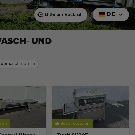
DE
Bitte um Rückruf
WASCH- UND
eidemaschinen
sion
Super occasion