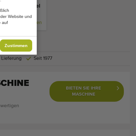
M 180
hine für Spargel
ßlich
 der Website und
 auf
Hinzufügen
Zustimmen
 Lieferung
Seit 1977
SCHINE
BIETEN SIE IHRE
MASCHINE
hwertigen