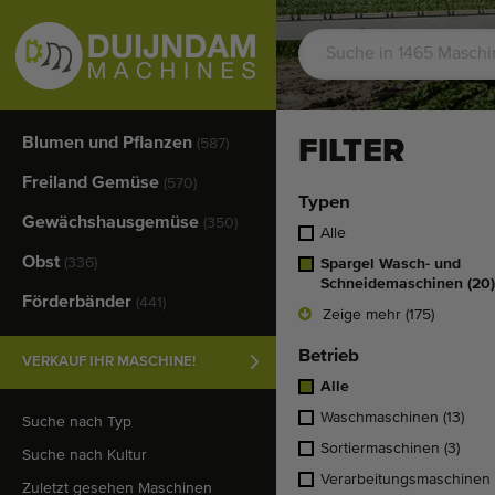
Blumen und Pflanzen
FILTER
(587)
Freiland Gemüse
(570)
Typen
Gewächshausgemüse
(350)
Alle
Obst
(336)
Spargel Wasch- und
Schneidemaschinen
(20)
Förderbänder
(441)
Zeige mehr (175)
Betrieb
VERKAUF IHR MASCHINE!
Alle
Waschmaschinen
(13)
Suche nach Typ
Sortiermaschinen
(3)
Suche nach Kultur
Verarbeitungsmaschinen
Zuletzt gesehen Maschinen