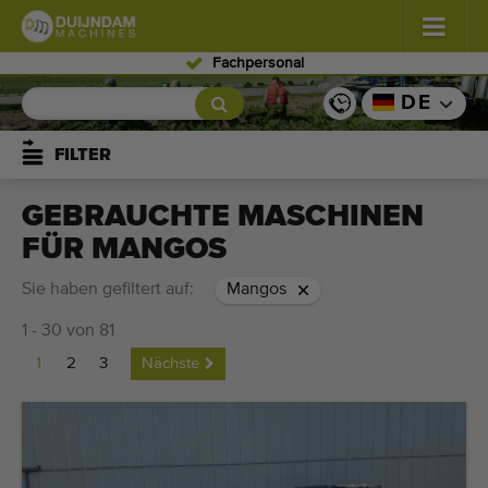
Fachpersonal
Blumen und Pflanzen
(587)
DE
Freiland Gemüse
(570)
FILTER
Gewächshausgemüse
(350)
GEBRAUCHTE MASCHINEN
FÜR MANGOS
Obst
(336)
Sie haben gefiltert auf:
Mangos
Förderbänder
(441)
1 - 30 von 81
Verkauf Ihr Maschine!
1
2
3
Nächste
Suche nach Typ
Zuletzt gesehen Maschinen