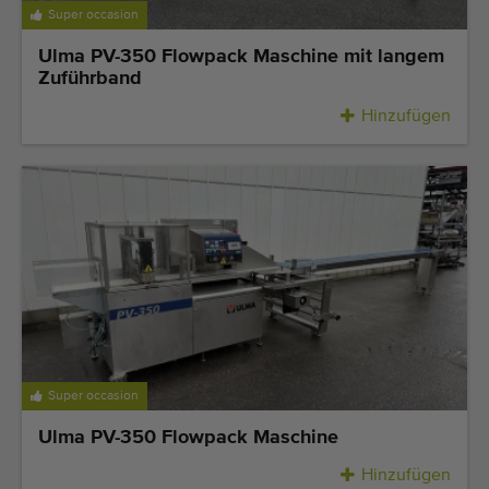
Qualitätsgeräte
Super occasion
Fachpersonal
Ulma PV-350 Flowpack Maschine mit langem
Zuführband
Weltweite Lieferung
Hinzufügen
Seit 1977
Super occasion
Ulma PV-350 Flowpack Maschine
Hinzufügen