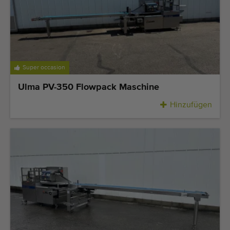
Zuletzt hinzugefügt Maschinen
Maschinen Nachrichten
Importieren einer Maschine
Super occasion
Automaten
Ulma PV-350 Flowpack Maschine
Hinzufügen
Marken
Uber uns
FAQ
Kontakt
Blog