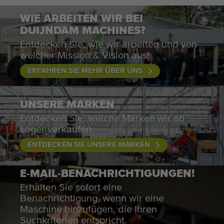
WIE ARBEITEN WIR BEI
DUIJNDAM MACHINES?
Entdecken Sie, wie wir arbeiten und von
welcher Mission & Vision aus!
ERFAHREN SIE MEHR ÜBER UNS
UNSERE MARKEN
Entdecken Sie, welche Marken wir ab
Lager verkaufen.
ENTDECKEN SIE UNSERE MARKEN
E-MAIL-BENACHRICHTIGUNGEN!
Erhalten Sie sofort eine
Benachrichtigung, wenn wir eine
Maschine hinzufügen, die Ihren
Suchkriterien entspricht.