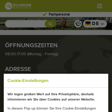
Fachpersonal
Blumen und Pflanzen
(576)
DE
Freiland Gemüse
(567)
ÖFFNUNGSZEITEN
Gewächshausgemüse
(347)
08:00-17:00 (Montag - Freitag)
Obst
(333)
ADRESSE
Förderbänder
(437)
Tweede Tochtweg 127
Cookie-Einstellungen
Verkauf Ihr Maschine!
2913 LR Nieuwerkerk a/d IJssel
(Region Rotterdam)
Suche nach Typ
Wir legen großen Wert auf Ihre Privatsphäre, deshalb
Niederlande
informieren wir Sie über Cookies auf unserer Website.
Zuletzt gesehen Maschinen
In diesem Pop-up können Sie Ihre Cookie-Einstellungen
HABEN SIE NOCH FRAGEN?