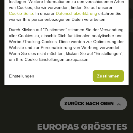
festlegen. Weitere Informationen zu den verschiedenen Arten
Zuletzt hinzugefügt Maschinen
von Cookies, die wir verwenden, finden Sie auf unserer
Wir helfen Ihnen gerne!
Cookie-Seite
. In unserer
Datenschutzerklärung
erfahren Sie,
Bitte anrufen oder eine E-Mail schicken.
wie wir Ihre personenbezogenen Daten verarbeiten.
Maschinen Nachrichten
+31 180 632 088
Durch Klicken auf "Zustimmen" stimmen Sie der Verwendung
info@duijndam-machines.com
Importieren einer Maschine
aller Cookies zu, einschließlich funktionaler, analytischer und
Werbe-/Tracking-Cookies. Diese werden zur Optimierung der
Automaten
Website und zur Personalisierung von Werbung verwendet.
Wenn Sie dies nicht möchten, klicken Sie auf "Einstellungen",
um Ihre Cookie-Einstellungen anzupassen.
Marken
Uber uns
Einstellungen
Zustimmen
FAQ
Kontakt
ZURÜCK NACH OBEN
Blog
EUROPAS GRÖSSTES S