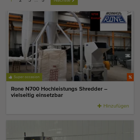
1
2
3
...
5
Nächste
Zuletzt hinzugefügt Maschinen
Maschinen Nachrichten
Importieren einer Maschine
Automaten
Marken
Super occasion
Uber uns
Rone N700 Hochleistungs Shredder –
FAQ
vielseitig einsetzbar
Hinzufügen
Kontakt
Blog