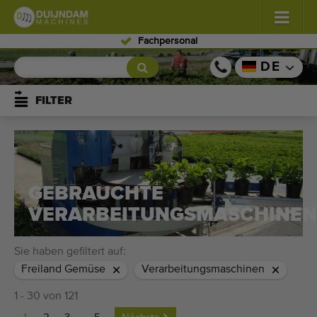
Fachpersonal
Blumen und Pflanzen
(584)
DE
Freiland Gemüse
(570)
FILTER
Gewächshausgemüse
(347)
Obst
(333)
GEBRAUCHTE
Förderbänder
(443)
VERARBEITUNGSMASCHINEN
Verkauf Ihr Maschine!
Sie haben gefiltert auf:
Suche nach Typ
Freiland Gemüse
Verarbeitungsmaschinen
1 - 30 von 121
Zuletzt gesehen Maschinen