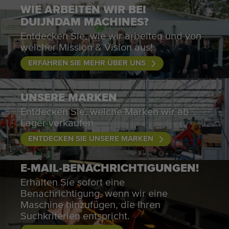
WIE ARBEITEN WIR BEI
DUIJNDAM MACHINES?
Entdecken Sie, wie wir arbeiten und von
welcher Mission & Vision aus!
ERFAHREN SIE MEHR ÜBER UNS
UNSERE MARKEN
Entdecken Sie, welche Marken wir ab
Lager verkaufen.
ENTDECKEN SIE UNSERE MARKEN
E-MAIL-BENACHRICHTIGUNGEN!
Erhalten Sie sofort eine
Benachrichtigung, wenn wir eine
Maschine hinzufügen, die Ihren
Suchkriterien entspricht.