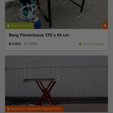
Zuletzt hinzugefügt Maschinen
Maschinen Nachrichten
Super occasion
Importieren einer Maschine
Berg Förderband 170 x 61 cm
Automaten
€ 1.150
€ 1.095
Hinzufügen
Marken
Uber uns
FAQ
Kontakt
Blog
Besonders wettbewerbsfähiger Preis