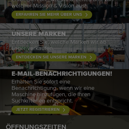
welcher Mission & Vision aus!
ERFAHREN SIE MEHR ÜBER UNS
UNSERE MARKEN
Entdecken Sie, welche Marken wir ab
Lager verkaufen.
ENTDECKEN SIE UNSERE MARKEN
E-MAIL-BENACHRICHTIGUNGEN!
Erhalten Sie sofort eine
Benachrichtigung, wenn wir eine
Maschine hinzufügen, die Ihren
Suchkriterien entspricht.
JETZT REGISTRIEREN
ÖFFNUNGSZEITEN