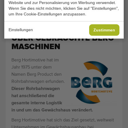
Website und zur Personalisierung von Werbung verwendet.
Bogaerts
Wenn Sie dies nicht möchten, klicken Sie auf "Einstellungen",
Maschinen für
um Ihre Cookie-Einstellungen anzupassen.
Tomaten
Einstellungen
Zustimmen
ÜBER GEBRAUCHTE BERG
MASCHINEN
Berg Hortimotive hat im
Jahr 1975 unter dem
Namen Berg Product den
Rohrbahnwagen erfunden.
Dieser Rohrbahnwagen
hat anschließend die
gesamte interne Logistik
in und um das Gewächshaus verändert.
Berg Hortimotive hat sich das Ziel gesetzt, weltweit
Unternehmen im Gewächshausanbau bei