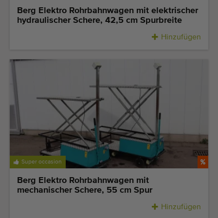
Qualitätsgeräte
Berg Elektro Rohrbahnwagen mit elektrischer
Fachpersonal
hydraulischer Schere, 42,5 cm Spurbreite
Weltweite Lieferung
Hinzufügen
Seit 1977
Super occasion
Berg Elektro Rohrbahnwagen mit
mechanischer Schere, 55 cm Spur
Hinzufügen