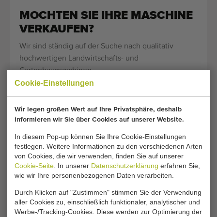
MOCHTEN SIE IHRE MASCHINE
VERKAUFEN?
Wir sind ständig auf der Suche nach qualitativ
hochwertigen Landwirtschafts- und
Gartenbaumaschinen.
Cookie-Einstellungen
BIETEN SIE IHRE MASCHINE
Wir legen großen Wert auf Ihre Privatsphäre, deshalb
informieren wir Sie über Cookies auf unserer Website.
In diesem Pop-up können Sie Ihre Cookie-Einstellungen
VERWANDTE SEITEN
festlegen. Weitere Informationen zu den verschiedenen Arten
von Cookies, die wir verwenden, finden Sie auf unserer
Elektro
Maschinen für Paprika
Cookie-Seite
. In unserer
Datenschutzerklärung
erfahren Sie,
Rohrbahnwagen
wie wir Ihre personenbezogenen Daten verarbeiten.
Maschinen für Gurken
Rohrbahnwagen
Durch Klicken auf "Zustimmen" stimmen Sie der Verwendung
Berkvens
aller Cookies zu, einschließlich funktionaler, analytischer und
Eimer Füllmaschinen
Buitendijk & Slaman
Werbe-/Tracking-Cookies. Diese werden zur Optimierung der
Schlauchtrollen