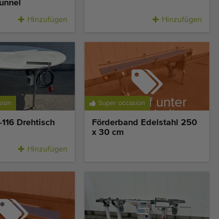
unnel
Hinzufügen
Hinzufügen
Verkauf unter
sion
Super occasion
Vorbehalt
116 Drehtisch
Förderband Edelstahl 250
x 30 cm
Hinzufügen