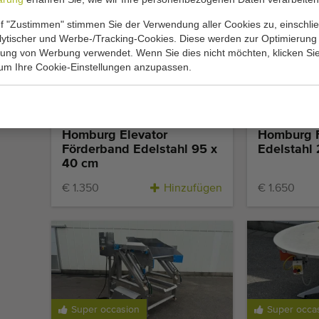
f "Zustimmen" stimmen Sie der Verwendung aller Cookies zu, einschlie
alytischer und Werbe-/Tracking-Cookies. Diese werden zur Optimierung
rung von Werbung verwendet. Wenn Sie dies nicht möchten, klicken Sie
 um Ihre Cookie-Einstellungen anzupassen.
Super occa
Homburg Elevator
Homburg 
Förderband Edelstahl 95 x
Edelstahl
40 cm
€ 1.350
Hinzufügen
€ 1.650
Super occasion
Super occa