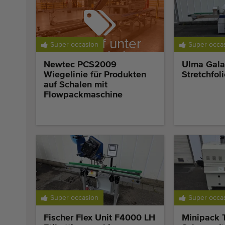
Verkauf unter
Super occasion
Super occa
Vorbehalt
Newtec PCS2009
Ulma Gala
Wiegelinie für Produkten
Stretchfo
auf Schalen mit
Flowpackmaschine
Super occasion
Super occa
Fischer Flex Unit F4000 LH
Minipack 