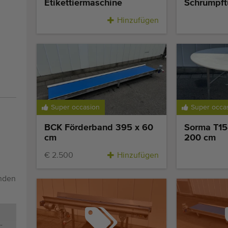
Etikettiermaschine
Schrumpft
Hinzufügen
Super occasion
Super occa
BCK Förderband 395 x 60
Sorma T15-
cm
200 cm
€ 2.500
Hinzufügen
enden
-