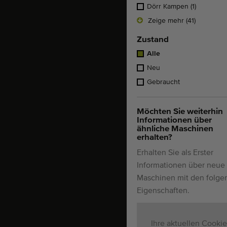
Dörr Kampen
(1)
Zeige mehr (41)
Zustand
Alle
Neu
Gebraucht
Möchten Sie weiterhin
Informationen über
ähnliche Maschinen
erhalten?
Erhalten Sie als Erster
Informationen über neue
Maschinen mit den folg
Eigenschaften.
Ihre aktuellen Cookie