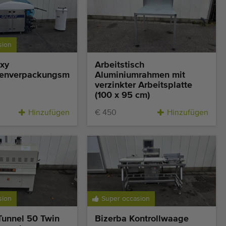
sion
xy
Arbeitstisch
lienverpackungsmaschine
Aluminiumrahmen mit
verzinkter Arbeitsplatte
(100 x 95 cm)
Hinzufügen
€ 450
Hinzufügen
sion
Super occasion
Tunnel 50 Twin
Bizerba Kontrollwaage