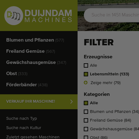
Blumen und Pflanzen
FILTER
(577)
Freiland Gemüse
(567)
Erzeugnisse
Gewächshausgemüse
(347)
Alle
Obst
(333)
Lebensmitteln
(133)
Zeige mehr (79)
Förderbänder
(438)
Kategorien
VERKAUF IHR MASCHINE!
Alle
Blumen und Pflanzen
(34)
Suche nach Typ
Freiland Gemüse
(84)
Suche nach Kultur
Gewächshausgemüse
(84
Zuletzt gesehen Maschinen
Obst
(86)