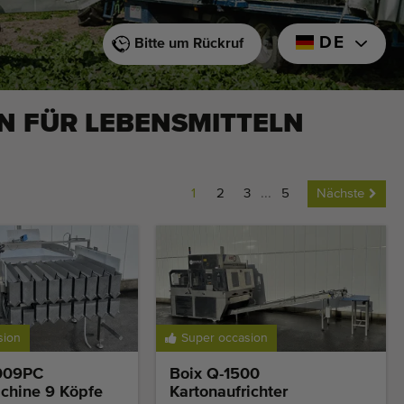
DE
Bitte um Rückruf
 FÜR LEBENSMITTELN
1
2
3
...
5
Nächste
sion
Super occasion
009PC
Boix Q-1500
hine 9 Köpfe
Kartonaufrichter