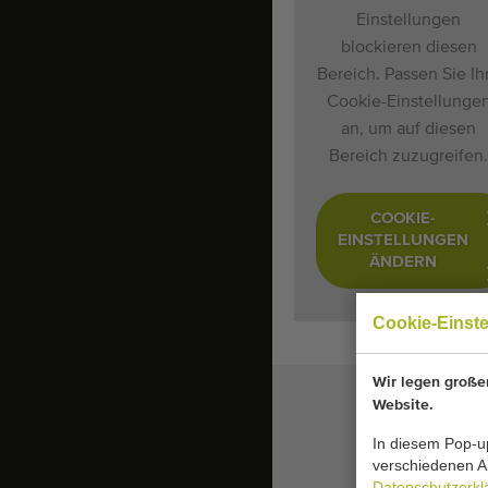
Einstellungen
blockieren diesen
Bereich. Passen Sie Ih
Cookie-Einstellunge
an, um auf diesen
Bereich zuzugreifen.
COOKIE-
EINSTELLUNGEN
ÄNDERN
Cookie-Einst
Wir legen großen
Website.
In diesem Pop-up
verschiedenen Ar
Datenschutzerkl