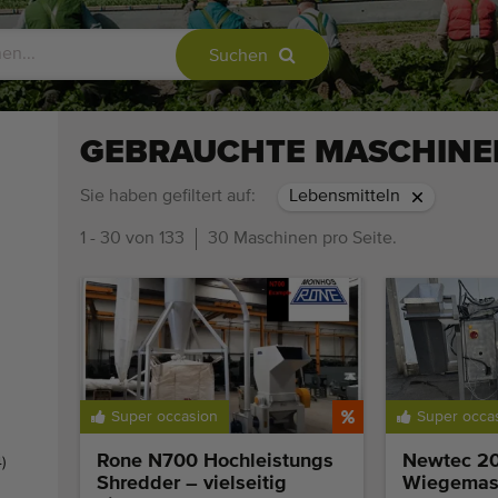
Suchen
GEBRAUCHTE MASCHINEN
Sie haben gefiltert auf:
Lebensmitteln
1 - 30 von 133
30 Maschinen pro Seite.
Super occasion
Super occa
Rone N700 Hochleistungs
Newtec 2
)
Shredder – vielseitig
Wiegemasc