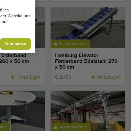
ßlich
 der Website und
 auf
Zustimmen
sion
Super occasion
Förderband
Homburg Elevator
 260 x 50 cm
Förderband Edelstahl 270
x 50 cm
Hinzufügen
€ 2.450
Hinzufügen
sion
Super occasion