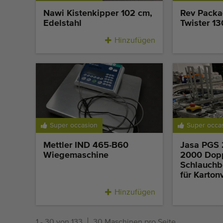
Nawi Kistenkipper 102 cm,
Rev Packa
Edelstahl
Twister 1
Hinzufügen
Super occasion
Super occa
Mettler IND 465-B60
Jasa PGS 
Wiegemaschine
2000 Dopp
Schlauchb
für Karto
Hinzufügen
1 - 30 von 133
30 Maschinen pro Seite.