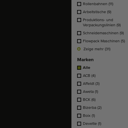
Rollenbahnen
(11)
Arbeitstische
(9)
Produktions- und
Verpackungslinien
(9)
Schneidemaschinen
(9)
Flowpack Maschinen
(5)
Zeige mehr (31)
Marken
Alle
ACB
(4)
Affeldt
(3)
Aweta
(1)
BCK
(6)
Bizerba
(2)
Boix
(1)
Devette
(1)