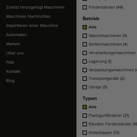
Zuletzt hinzugefügt Maschinen
Förderbänder
(49)
Maschinen Nachrichten
Betrieb
Importieren einer Maschine
Alle
Automaten
Waschmaschinen
(5)
Marken
Sortiermaschinen
(4)
Verarbeitungsmaschinen
Uber uns
Lagerung
(1)
FAQ
Verpackungsmaschinen
(
Kontakt
Transportgeräte
(2)
Blog
Übrige
(5)
Typen
Alle
Flachgurtförderer
(21)
Elevator Förderbänder
(1
Kistenkipper
(13)