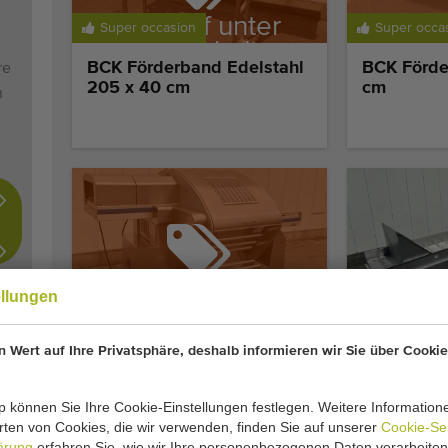
Verkauf unter
Verk
Super occasion
Super occa
Vorbehalt
Vo
BCK Förderband Edelstahl
BCK Förde
re
205 x 40 cm
cm
n
Verkauf unter
Super occasion
Super occa
ellungen
Vorbehalt
Waldyssa Fabri Automac
Homburg E
 Wert auf Ihre Privatsphäre, deshalb informieren wir Sie über Cookie
75 B
Förderban
Stretchfolienverpackungsmaschine
x 80 cm
Edelstahl
 können Sie Ihre Cookie-Einstellungen festlegen. Weitere Information
ten von Cookies, die wir verwenden, finden Sie auf unserer
Cookie-Se
€ 3.500
ärung
erfahren Sie, wie wir Ihre personenbezogenen Daten verarbeiten