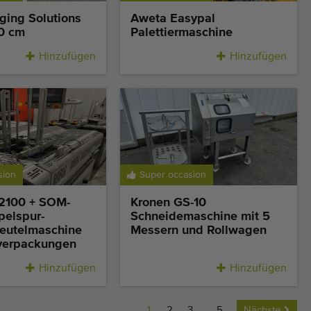
ging Solutions
Aweta Easypal
30 cm
Palettiermaschine
Hinzufügen
Hinzufügen
sion
Super occasion
2100 + SOM-
Kronen GS-10
elspur-
Schneidemaschine mit 5
eutelmaschine
Messern und Rollwagen
nverpackungen
Hinzufügen
Hinzufügen
1
2
3
...
5
Nächste