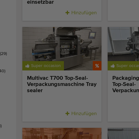
einsetzbar
Hinzufügen
(29)
Super occasion
Super occa
40)
Multivac T700 Top-Seal-
Packaging
Verpackungsmaschine Tray
Top-Seal-
sealer
Verpacku
Hinzufügen
8)