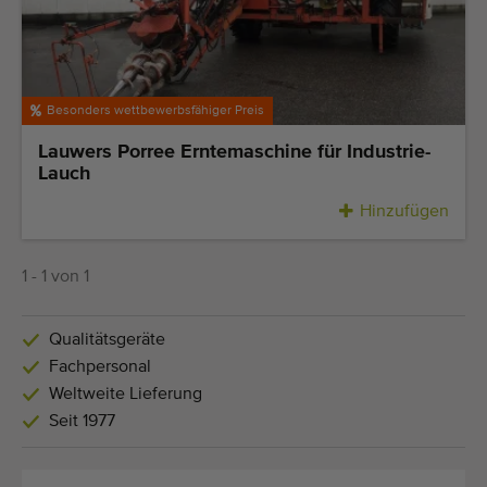
Zuletzt hinzugefügt Maschinen
Maschinen Nachrichten
Besonders wettbewerbsfähiger Preis
Importieren einer Maschine
Lauwers Porree Erntemaschine für Industrie-
Lauch
Automaten
Hinzufügen
Marken
Uber uns
1 - 1 von 1
FAQ
Qualitätsgeräte
Fachpersonal
Kontakt
Weltweite Lieferung
Seit 1977
Blog