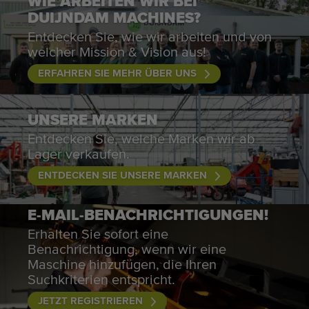
WIE ARBEITEN WIR BEI
DUIJNDAM MACHINES?
Entdecken Sie, wie wir arbeiten und von
welcher Mission & Vision aus!
ERFAHREN SIE MEHR ÜBER UNS
UNSERE MARKEN
Entdecken Sie, welche Marken wir ab
Lager verkaufen.
ENTDECKEN SIE UNSERE MARKEN
E-MAIL-BENACHRICHTIGUNGEN!
Erhalten Sie sofort eine
Benachrichtigung, wenn wir eine
Maschine hinzufügen, die Ihren
Suchkriterien entspricht.
JETZT REGISTRIEREN