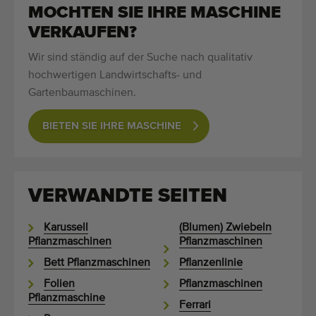
Qualitätsgeräte
MOCHTEN SIE IHRE MASCHINE
Fachpersonal
VERKAUFEN?
Weltweite Lieferung
Wir sind ständig auf der Suche nach qualitativ
hochwertigen Landwirtschafts- und
Seit 1977
Gartenbaumaschinen.
BIETEN SIE IHRE MASCHINE
VERWANDTE SEITEN
Karussell
(Blumen) Zwiebeln
Pflanzmaschinen
Pflanzmaschinen
Bett Pflanzmaschinen
Pflanzenlinie
Folien
Pflanzmaschinen
Pflanzmaschine
Ferrari