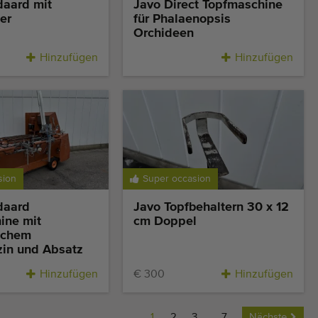
daard mit
Javo Direct Topfmaschine
er
für Phalaenopsis
Orchideen
Hinzufügen
Hinzufügen
sion
Super occasion
daard
Javo Topfbehaltern 30 x 12
ine mit
cm Doppel
schem
in und Absatz
Hinzufügen
€ 300
Hinzufügen
1
2
3
...
7
Nächste