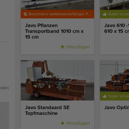
Besonders wettbewerbsfähiger Preis
Super occa
Javo Pflanzen
Javo 610 
Transportband 1010 cm x
610 x 15 c
15 cm
Hinzufügen
enden
Super occa
Javo Standaard SE
Javo Opti
Topfmaschine
-
Hinzufügen