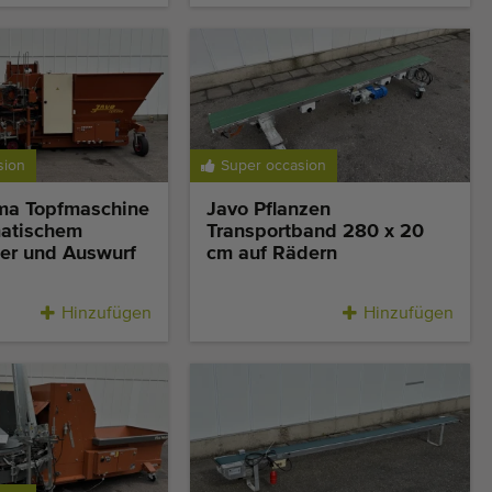
sion
Super occasion
ma Topfmaschine
Javo Pflanzen
atischem
Transportband 280 x 20
er und Auswurf
cm auf Rädern
Hinzufügen
Hinzufügen