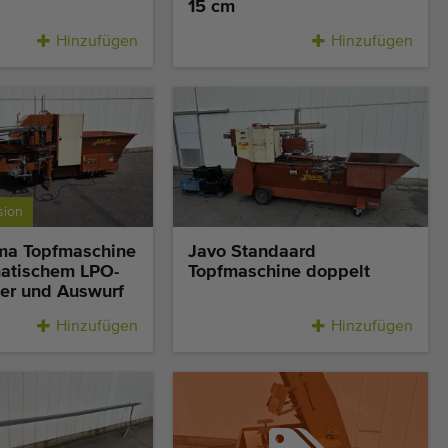
15 cm
Hinzufügen
Hinzufügen
sion
ma Topfmaschine
Javo Standaard
atischem LPO-
Topfmaschine doppelt
er und Auswurf
Hinzufügen
Hinzufügen