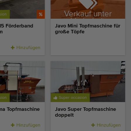
Verkauf unter
sion
Vorbehalt
-15 Förderband
Javo Mini Topfmaschine für
m
große Töpfe
Hinzufügen
sion
Super occasion
ma Topfmaschine
Javo Super Topfmaschine
doppelt
Hinzufügen
Hinzufügen