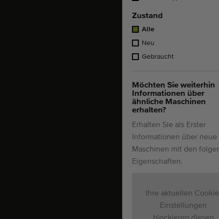
Zustand
Alle
Neu
Gebraucht
Möchten Sie weiterhin
Informationen über
ähnliche Maschinen
erhalten?
Erhalten Sie als Erster
Informationen über neue
Maschinen mit den folg
Eigenschaften.
Ihre aktuellen Cookie
Einstellungen
blockieren diesen