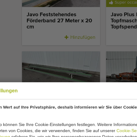
Super occa
Javo Feststehendes
Javo Plus
Förderband 27 Meter x 20
Topfmasch
cm
Topfspend
Hinzufügen
Super occa
ellungen
Javo Pflanzen
Javo Supe
 Wert auf Ihre Privatsphäre, deshalb informieren wir Sie über Cookie
Transportband 18 Meter x
erweiterte
15 cm
 können Sie Ihre Cookie-Einstellungen festlegen. Weitere Information
Hinzufügen
ten von Cookies, die wir verwenden, finden Sie auf unserer
Cookie-Se
ärung
erfahren Sie, wie wir Ihre personenbezogenen Daten verarbeiten