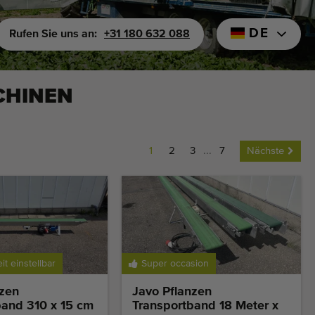
DE
Rufen Sie uns an:
+31 180 632 088
CHINEN
1
2
3
...
7
Nächste
t einstellbar
Super occasion
nzen
Javo Pflanzen
band 310 x 15 cm
Transportband 18 Meter x