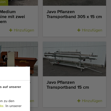
sion
 Medium
Javo Pflanzen
ine mit zwei
Transportband 305 x 15 cm
ern
Hinzufügen
Hinzufügen
sion
r Topfmaschine
Javo Pflanzen
s auf unserer
s Modell
Transportband 15 cm
en zu den
Hinzufügen
Hinzufügen
ite
. In unserer
.