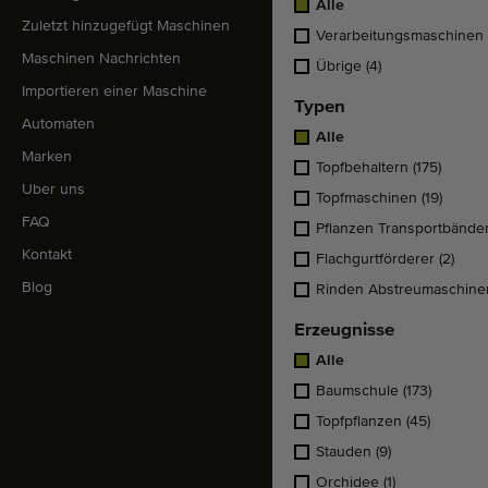
Alle
Zuletzt hinzugefügt Maschinen
Verarbeitungsmaschinen
Maschinen Nachrichten
Übrige
(4)
Importieren einer Maschine
Typen
Automaten
Alle
Marken
Topfbehaltern
(175)
Uber uns
Topfmaschinen
(19)
FAQ
Pflanzen Transportbände
Kontakt
Flachgurtförderer
(2)
Blog
Rinden Abstreumaschin
Erzeugnisse
Alle
Baumschule
(173)
Topfpflanzen
(45)
Stauden
(9)
Orchidee
(1)