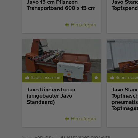
Javo 15 cm Pflanzen
Javo Stan
Transportband 600 x 15 cm
Topfspend
Hinzufügen
Super occasion
Super occa
Javo Rindenstreuer
Javo Stan
(umgebauter Javo
Topfmasch
Standaard)
pneumati
Topfmagaz
Hinzufügen
1 - 30 von 205
30 Maschinen pro Seite.