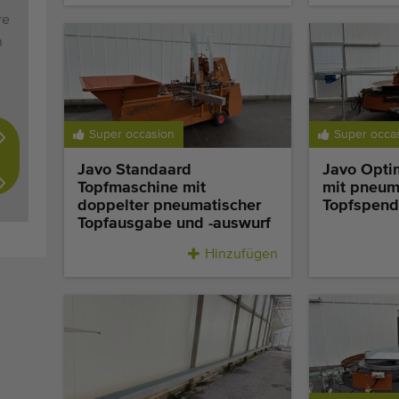
re
n
Super occasion
Super occa
Javo Standaard
Javo Opti
Topfmaschine mit
mit pneum
doppelter pneumatischer
Topfspend
Topfausgabe und -auswurf
Hinzufügen