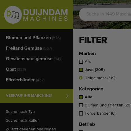
Blumen und Pflanzen
FILTER
(576)
Freiland Gemüse
(567)
Marken
Gewächshausgemüse
(347)
Alle
Obst
(333)
Javo
(205)
Zeige mehr (319)
Förderbänder
(437)
Kategorien
VERKAUF IHR MASCHINE!
Alle
Blumen und Pflanzen
(20
Suche nach Typ
Förderbänder
(6)
Suche nach Kultur
Betrieb
Zuletzt gesehen Maschinen