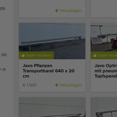
(15)
Hinzufügen
r
(12)
Super occasion
Super occa
Javo Pflanzen
Javo Opti
en
(1)
Transportband 640 x 20
mit pneum
cm
Topfspend
€ 1.500
Hinzufügen