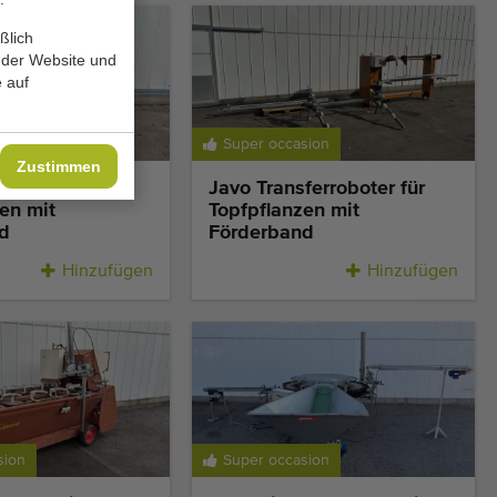
ßlich
 der Website und
 auf
Super occasion
Zustimmen
ferroboter für
Javo Transferroboter für
en mit
Topfpflanzen mit
d
Förderband
Hinzufügen
Hinzufügen
sion
Super occasion