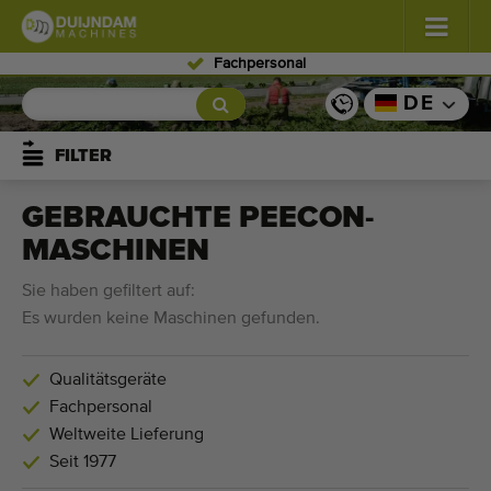
Fachpersonal
Blumen und Pflanzen
(587)
DE
Freiland Gemüse
(570)
FILTER
Gewächshausgemüse
(350)
GEBRAUCHTE PEECON-
MASCHINEN
Obst
(336)
Sie haben gefiltert auf:
Förderbänder
(441)
Es wurden keine Maschinen gefunden.
Verkauf Ihr Maschine!
Qualitätsgeräte
Fachpersonal
Suche nach Typ
Weltweite Lieferung
Zuletzt gesehen Maschinen
Seit 1977