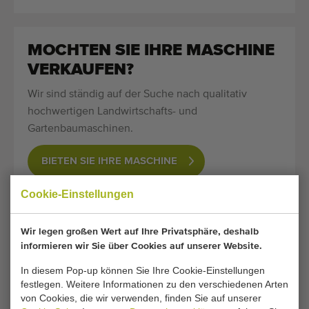
Qualitätsgeräte
Fachpersonal
MOCHTEN SIE IHRE MASCHINE
Weltweite Lieferung
VERKAUFEN?
Seit 1977
Wir sind ständig auf der Suche nach qualitativ
hochwertigen Landwirtschafts- und
Gartenbaumaschinen.
BIETEN SIE IHRE MASCHINE
Cookie-Einstellungen
VERWANDTE SEITEN
Wir legen großen Wert auf Ihre Privatsphäre, deshalb
informieren wir Sie über Cookies auf unserer Website.
Schüttelheber
Reihenfräse
In diesem Pop-up können Sie Ihre Cookie-Einstellungen
Bett Erntemaschinen
Rasenmäher
festlegen. Weitere Informationen zu den verschiedenen Arten
von Cookies, die wir verwenden, finden Sie auf unserer
Spatenmaschinen
Schlegelmäher