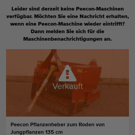
Zuletzt hinzugefügt Maschinen
Leider sind derzeit keine Peecon-Maschinen
verfügbar. Möchten Sie eine Nachricht erhalten,
Maschinen Nachrichten
wenn eine Peecon-Maschine wieder eintrifft?
Dann melden Sie sich für die
Importieren einer Maschine
Maschinenbenachrichtigungen an.
Automaten
Marken
Uber uns
Verkauft
FAQ
Kontakt
Blog
Peecon Pflanzenheber zum Roden von
Jungpflanzen 135 cm