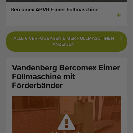
Zuletzt hinzugefügt Maschinen
Bercomex APVR Eimer Füllmaschine
Maschinen Nachrichten
Importieren einer Maschine
ALLE 6 VERFÜGBAREN EIMER FÜLLMASCHINEN
ANZEIGEN
Automaten
Marken
Vandenberg Bercomex Eimer
Füllmaschine mit
Uber uns
Förderbänder
FAQ
Kontakt
Blog