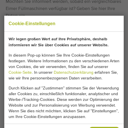
Möchten Sie informiert werden, sobald ein vergleichbares
Eimer Füllmaschinen verfügbar ist? Geben Sie hier Ihre
Daten ein.
Cookie-Einstellungen
Ihre aktuellen Cookie-Einstellungen blockieren
Wir legen großen Wert auf Ihre Privatsphäre, deshalb
diesen Bereich. Passen Sie Ihre Cookie-
informieren wir Sie über Cookies auf unserer Website.
Einstellungen an, um auf diesen Bereich
In diesem Pop-up können Sie Ihre Cookie-Einstellungen
zuzugreifen.
festlegen. Weitere Informationen zu den verschiedenen Arten
von Cookies, die wir verwenden, finden Sie auf unserer
Cookie-Seite
. In unserer
Datenschutzerklärung
erfahren Sie,
COOKIE-EINSTELLUNGEN ÄNDERN
wie wir Ihre personenbezogenen Daten verarbeiten.
Durch Klicken auf "Zustimmen" stimmen Sie der Verwendung
aller Cookies zu, einschließlich funktionaler, analytischer und
Werbe-/Tracking-Cookies. Diese werden zur Optimierung der
Typ
Website und zur Personalisierung von Werbung verwendet.
Eimer Füllmaschinen
Wenn Sie dies nicht möchten, klicken Sie auf "Einstellungen",
Marke
um Ihre Cookie-Einstellungen anzupassen.
Bercomex