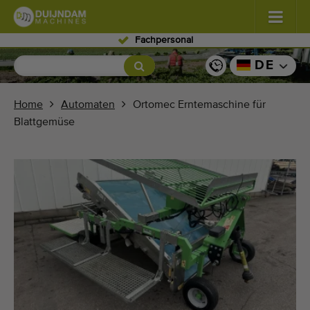
Fachpersonal
Blumen und Pflanzen
(587)
DE
Freiland Gemüse
(570)
Home
Automaten
Ortomec Erntemaschine für
Blattgemüse
Gewächshausgemüse
(350)
Obst
(336)
Förderbänder
(441)
Verkauf Ihr Maschine!
Suche nach Typ
Zuletzt gesehen Maschinen