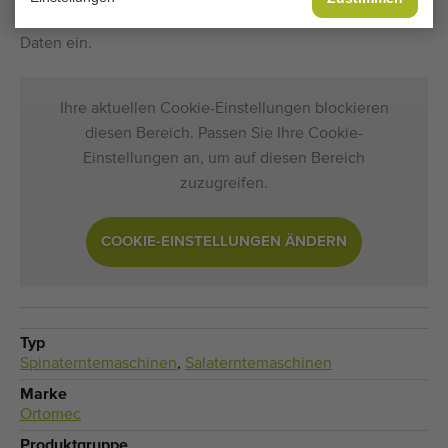
Spinaterntemaschinen verfügbar ist? Geben Sie hier Ihre
Daten ein.
Ihre aktuellen Cookie-Einstellungen blockieren
diesen Bereich. Passen Sie Ihre Cookie-
Einstellungen an, um auf diesen Bereich
zuzugreifen.
COOKIE-EINSTELLUNGEN ÄNDERN
Typ
Spinaterntemaschinen
,
Salaterntemaschinen
Marke
Ortomec
Produktgruppe