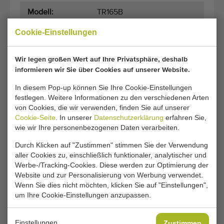
Modell:
TR165B
Cookie-Einstellungen
Jahr:
2007
Transportmaße:
280 cm x 240 cm x 170 cm
Wir legen großen Wert auf Ihre Privatsphäre, deshalb
informieren wir Sie über Cookies auf unserer Website.
(Länge x Breite x Höhe)
In diesem Pop-up können Sie Ihre Cookie-Einstellungen
Maße:
165 cm
(Breite)
festlegen. Weitere Informationen zu den verschiedenen Arten
von Cookies, die wir verwenden, finden Sie auf unserer
Cookie-Seite
. In unserer
Datenschutzerklärung
erfahren Sie,
wie wir Ihre personenbezogenen Daten verarbeiten.
Allgemeine Geschäftsbedingungen
Kaufvorgang
Durch Klicken auf "Zustimmen" stimmen Sie der Verwendung
aller Cookies zu, einschließlich funktionaler, analytischer und
Werbe-/Tracking-Cookies. Diese werden zur Optimierung der
Website und zur Personalisierung von Werbung verwendet.
Wenn Sie dies nicht möchten, klicken Sie auf "Einstellungen",
Leider ist diese Ortomec Erntemaschine für
um Ihre Cookie-Einstellungen anzupassen.
Blattgemüse inzwischen verkauft.
Möchten Sie informiert werden, sobald ein vergleichbares
Einstellungen
Zustimmen