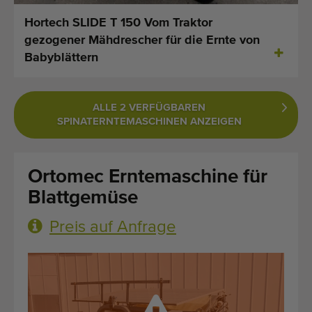
Zuletzt hinzugefügt Maschinen
Hortech SLIDE T 150 Vom Traktor
gezogener Mähdrescher für die Ernte von
Maschinen Nachrichten
Babyblättern
Importieren einer Maschine
ALLE 2 VERFÜGBAREN
Automaten
SPINATERNTEMASCHINEN ANZEIGEN
Marken
Ortomec Erntemaschine für
Uber uns
Blattgemüse
FAQ
Preis auf Anfrage
Kontakt
Blog