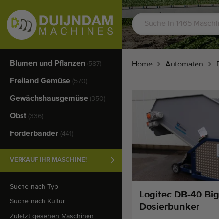
Blumen und Pflanzen
(587)
Home
Automaten
Freiland Gemüse
(570)
Gewächshausgemüse
(350)
Obst
(336)
Förderbänder
(441)
VERKAUF IHR MASCHINE!
Suche nach Typ
Logitec DB-40 Big
Suche nach Kultur
Dosierbunker
Zuletzt gesehen Maschinen