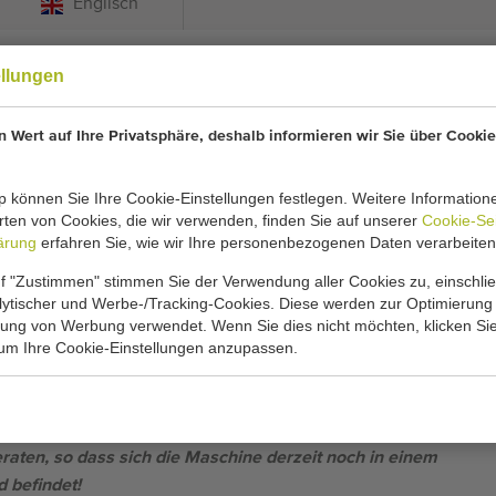
Englisch
ellungen
fmaschine mit pneumatischem Topfmagazin
 Wert auf Ihre Privatsphäre, deshalb informieren wir Sie über Cookie
maschine
 können Sie Ihre Cookie-Einstellungen festlegen. Weitere Information
in
ten von Cookies, die wir verwenden, finden Sie auf unserer
Cookie-Se
ärung
erfahren Sie, wie wir Ihre personenbezogenen Daten verarbeiten
f "Zustimmen" stimmen Sie der Verwendung aller Cookies zu, einschlie
gulierbar
alytischer und Werbe-/Tracking-Cookies. Diese werden zur Optimierung
rung von Werbung verwendet. Wenn Sie dies nicht möchten, klicken Sie
 um Ihre Cookie-Einstellungen anzupassen.
on ihrem ersten und einzigen Besitzer, der die
s lang benutzt hat. In jeder Saison verarbeitete die
n mit 1 m³ Erde, sodass insgesamt nur 20 m³ Erde
Nach der Produktion wurde die Maschine trocken und
raten, so dass sich die Maschine derzeit noch in einem
 befindet!