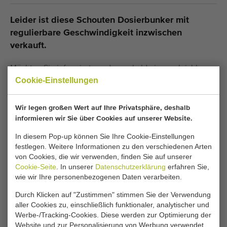
Leider ist diese Schouten Dosierbunker mit
regulierbare Geschwindigkeit inzwischen
verkauft.
Möchten Sie informiert werden, sobald ein vergleichbares
Cookie-Einstellungen
Dosierbunker verfügbar ist? Geben Sie hier Ihre Daten ein.
Wir legen großen Wert auf Ihre Privatsphäre, deshalb
Ihre aktuellen Cookie-Einstellungen blockieren
informieren wir Sie über Cookies auf unserer Website.
diesen Bereich. Passen Sie Ihre Cookie-
In diesem Pop-up können Sie Ihre Cookie-Einstellungen
Einstellungen an, um auf diesen Bereich
festlegen. Weitere Informationen zu den verschiedenen Arten
zuzugreifen.
von Cookies, die wir verwenden, finden Sie auf unserer
Cookie-Seite
. In unserer
Datenschutzerklärung
erfahren Sie,
wie wir Ihre personenbezogenen Daten verarbeiten.
COOKIE-EINSTELLUNGEN ÄNDERN
Durch Klicken auf "Zustimmen" stimmen Sie der Verwendung
aller Cookies zu, einschließlich funktionaler, analytischer und
Werbe-/Tracking-Cookies. Diese werden zur Optimierung der
Website und zur Personalisierung von Werbung verwendet.