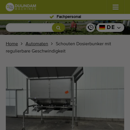
Fachpersonal
Blumen und Pflanzen
(577)
DE
Freiland Gemüse
(567)
Home
Automaten
Schouten Dosierbunker mit
regulierbare Geschwindigkeit
Gewächshausgemüse
(347)
Obst
(333)
Förderbänder
(438)
Verkauf Ihr Maschine!
Suche nach Typ
Zuletzt gesehen Maschinen