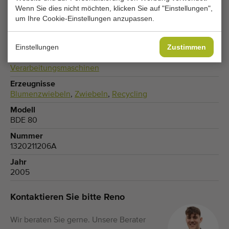
Typ
Wenn Sie dies nicht möchten, klicken Sie auf "Einstellungen",
Dosierbunker
um Ihre Cookie-Einstellungen anzupassen.
Marke
Schouten
Einstellungen
Zustimmen
Produktgruppe
Verarbeitungsmaschinen
Erzeugnisse
Blumenzwiebeln
,
Zwiebeln
,
Recycling
Modell
BDE 80
Nummer
1320211206A
Jahr
2005
Kontaktieren Sie bitte Reno
Wir beraten Sie gerne. Unsere Berater