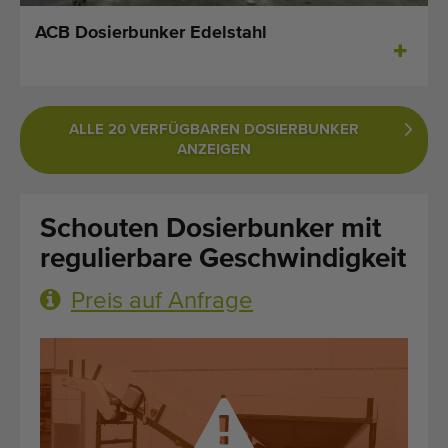
Zuletzt hinzugefügt Maschinen
ACB Dosierbunker Edelstahl
Maschinen Nachrichten
Importieren einer Maschine
ALLE 20 VERFÜGBAREN DOSIERBUNKER
ANZEIGEN
Automaten
Marken
Schouten Dosierbunker mit
regulierbare Geschwindigkeit
Uber uns
Preis auf Anfrage
FAQ
Kontakt
Blog